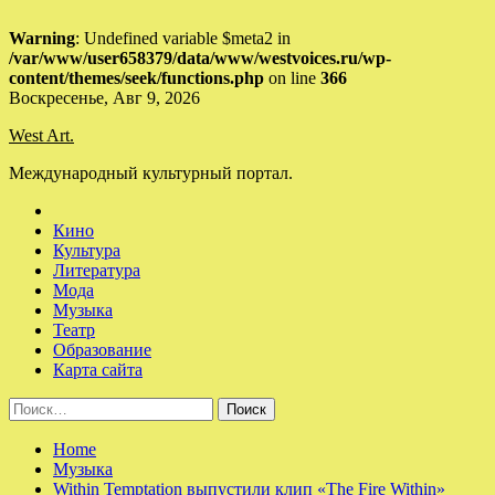
Warning
: Undefined variable $meta2 in
/var/www/user658379/data/www/westvoices.ru/wp-
content/themes/seek/functions.php
on line
366
Skip
Воскресенье, Авг 9, 2026
to
West Art.
content
Международный культурный портал.
Кино
Культура
Литература
Мода
Музыка
Театр
Образование
Карта сайта
Найти:
Home
Музыка
Within Temptation выпустили клип «The Fire Within»