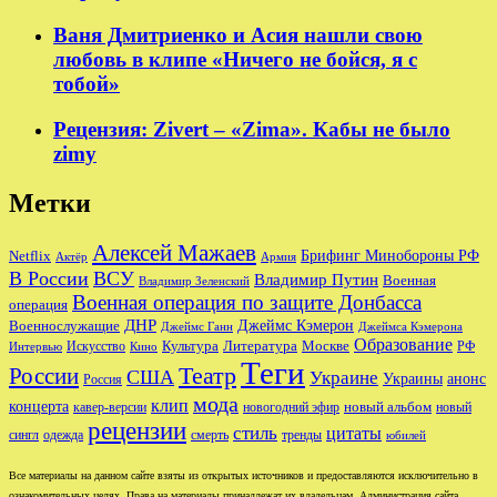
Ваня Дмитриенко и Асия нашли свою
любовь в клипе «Ничего не бойся, я с
тобой»
Рецензия: Zivert – «Zima». Кабы не было
zimy
Метки
Алексей Мажаев
Брифинг Минобороны РФ
Netflix
Актёр
Армия
В России
ВСУ
Владимир Путин
Военная
Владимир Зеленский
Военная операция по защите Донбасса
операция
ДНР
Джеймс Кэмерон
Военнослужащие
Джеймс Ганн
Джеймса Кэмерона
Образование
Культура
Москве
Литература
РФ
Интервью
Искусство
Кино
Теги
Театр
России
США
Украине
Украины
анонс
Россия
мода
клип
концерта
новый альбом
новогодний эфир
кавер-версии
новый
рецензии
стиль
цитаты
сингл
одежда
смерть
тренды
юбилей
Все материалы на данном сайте взяты из открытых источников и предоставляются исключительно в
ознакомительных целях. Права на материалы принадлежат их владельцам. Администрация сайта