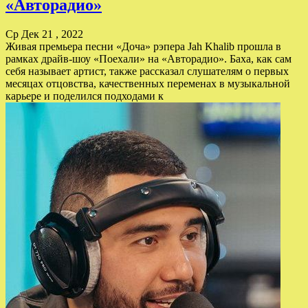
«Авторадио»
Ср Дек 21 , 2022
Живая премьера песни «Доча» рэпера Jah Khalib прошла в
рамках драйв-шоу «Поехали» на «Авторадио». Баха, как сам
себя называет артист, также рассказал слушателям о первых
месяцах отцовства, качественных переменах в музыкальной
карьере и поделился подходами к