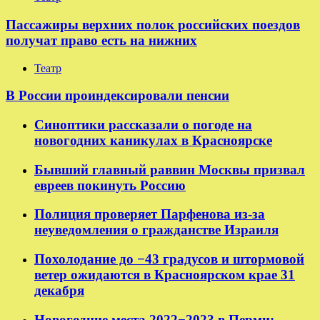
Пассажиры верхних полок российских поездов
получат право есть на нижних
Театр
В России проиндексировали пенсии
Синоптики рассказали о погоде на
новогодних каникулах в Красноярске
Бывший главный раввин Москвы призвал
евреев покинуть Россию
Полиция проверяет Парфенова из-за
неуведомления о гражданстве Израиля
Похолодание до −43 градусов и штормовой
ветер ожидаются в Красноярском крае 31
декабря
Новогодние места 2022−2023 в Перми: