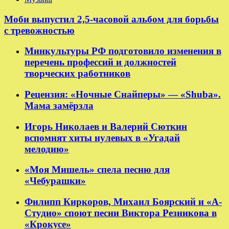
Моби выпустил 2,5-часовой альбом для борьбы
с тревожностью
Минкультуры РФ подготовило изменения в
перечень профессий и должностей
творческих работников
Рецензия: «Ночные Снайперы» — «Shuba».
Мама замёрзла
Игорь Николаев и Валерий Сюткин
вспомнят хиты нулевых в «Угадай
мелодию»
«Моя Мишель» спела песню для
«Чебурашки»
Филипп Киркоров, Михаил Боярский и «А-
Студио» споют песни Виктора Резникова в
«Крокусе»