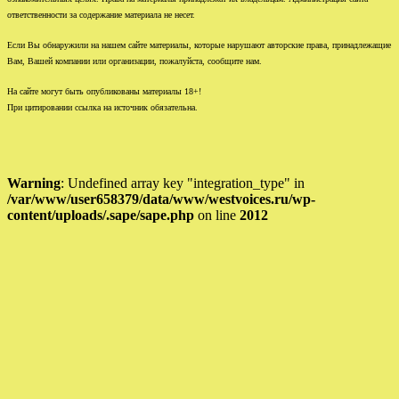
ответственности за содержание материала не несет.
Если Вы обнаружили на нашем сайте материалы, которые нарушают авторские права, принадлежащие
Вам, Вашей компании или организации, пожалуйста, сообщите нам.
На сайте могут быть опубликованы материалы 18+!
При цитировании ссылка на источник обязательна.
Warning
: Undefined array key "integration_type" in
/var/www/user658379/data/www/westvoices.ru/wp-
content/uploads/.sape/sape.php
on line
2012