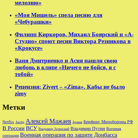
мелодию»
«Моя Мишель» спела песню для
«Чебурашки»
Филипп Киркоров, Михаил Боярский и «А-
Студио» споют песни Виктора Резникова в
«Крокусе»
Ваня Дмитриенко и Асия нашли свою
любовь в клипе «Ничего не бойся, я с
тобой»
Рецензия: Zivert – «Zima». Кабы не было
zimy
Метки
Алексей Мажаев
Брифинг Минобороны РФ
Netflix
Актёр
Армия
В России
ВСУ
Владимир Путин
Военная
Владимир Зеленский
Военная операция по защите Донбасса
операция