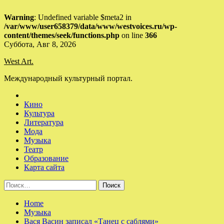
Warning
: Undefined variable $meta2 in
/var/www/user658379/data/www/westvoices.ru/wp-
content/themes/seek/functions.php
on line
366
Skip
Суббота, Авг 8, 2026
to
West Art.
content
Международный культурный портал.
Кино
Культура
Литература
Мода
Музыка
Театр
Образование
Карта сайта
Найти:
Home
Музыка
Вася Васин записал «Танец с саблями»