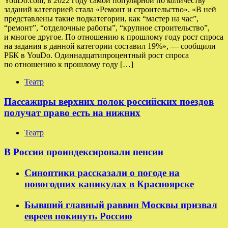
YouDo.com, в 2022 году самой популярной по количеству
заданий категорией стала «Ремонт и строительство». «В ней
представлены такие подкатегории, как “мастер на час”,
“ремонт”, “отделочные работы”, “крупное строительство”,
и многое другое. По отношению к прошлому году рост спроса
на задания в данной категории составил 19%», — сообщили
РБК в YouDo. Одиннадцатипроцентный рост спроса
по отношению к прошлому году […]
Театр
Пассажиры верхних полок российских поездов
получат право есть на нижних
Театр
В России проиндексировали пенсии
Синоптики рассказали о погоде на
новогодних каникулах в Красноярске
Бывший главный раввин Москвы призвал
евреев покинуть Россию