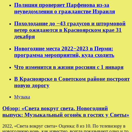
Полиция проверяет Парфенова из-за
неуведомления о гражданстве Израиля
Похолодание до −43 градусов и штормовой
ветер ожидаются в Красноярском крае 31
декабря
Новогодние места 2022−2023 в Перми:
программа мероприятий, куда сходить
Что изменится в жизни россиян с 1 января
В Красноярске в Советском районе построят
новую дорогу
Музыка
Обзор: «Света вокруг света. Новогодний
выпуск: Музыкальный огонёк в гостях у Светы»
2022, «Света вокруг света» Оценка: 8 из 10. По телевизору в
новогоднюю ночь, как известно, всегда показывают одно и то