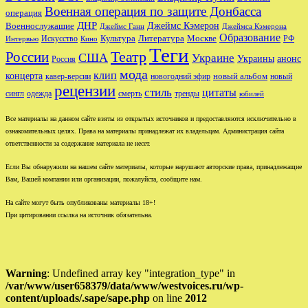
Военная операция по защите Донбасса
операция
ДНР
Джеймс Кэмерон
Военнослужащие
Джеймс Ганн
Джеймса Кэмерона
Образование
Культура
Москве
Литература
РФ
Интервью
Искусство
Кино
Теги
Театр
России
США
Украине
Украины
анонс
Россия
мода
клип
концерта
новый альбом
новогодний эфир
кавер-версии
новый
рецензии
стиль
цитаты
сингл
одежда
смерть
тренды
юбилей
Все материалы на данном сайте взяты из открытых источников и предоставляются исключительно в
ознакомительных целях. Права на материалы принадлежат их владельцам. Администрация сайта
ответственности за содержание материала не несет.
Если Вы обнаружили на нашем сайте материалы, которые нарушают авторские права, принадлежащие
Вам, Вашей компании или организации, пожалуйста, сообщите нам.
На сайте могут быть опубликованы материалы 18+!
При цитировании ссылка на источник обязательна.
Warning
: Undefined array key "integration_type" in
/var/www/user658379/data/www/westvoices.ru/wp-
content/uploads/.sape/sape.php
on line
2012