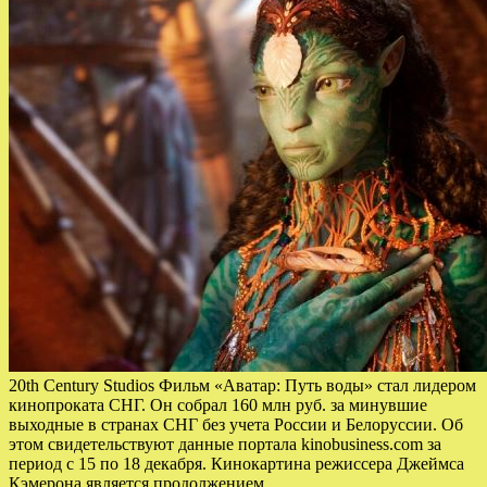
20th Century Studios Фильм «Аватар: Путь воды» стал лидером
кинопроката СНГ. Он собрал 160 млн руб. за минувшие
выходные в странах СНГ без учета России и Белоруссии. Об
этом свидетельствуют данные портала kinobusiness.com за
период с 15 по 18 декабря. Кинокартина режиссера Джеймса
Кэмерона является продолжением…