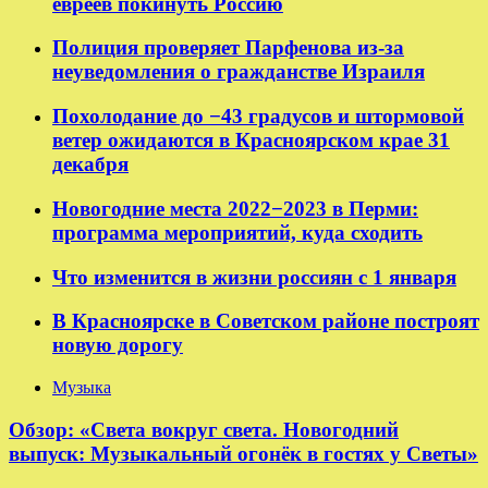
евреев покинуть Россию
Полиция проверяет Парфенова из-за
неуведомления о гражданстве Израиля
Похолодание до −43 градусов и штормовой
ветер ожидаются в Красноярском крае 31
декабря
Новогодние места 2022−2023 в Перми:
программа мероприятий, куда сходить
Что изменится в жизни россиян с 1 января
В Красноярске в Советском районе построят
новую дорогу
Музыка
Обзор: «Света вокруг света. Новогодний
выпуск: Музыкальный огонёк в гостях у Светы»