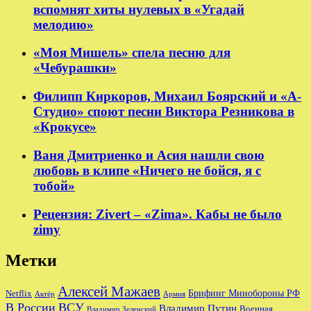
вспомнят хиты нулевых в «Угадай
мелодию»
«Моя Мишель» спела песню для
«Чебурашки»
Филипп Киркоров, Михаил Боярский и «А-
Студио» споют песни Виктора Резникова в
«Крокусе»
Ваня Дмитриенко и Асия нашли свою
любовь в клипе «Ничего не бойся, я с
тобой»
Рецензия: Zivert – «Zima». Кабы не было
zimy
Метки
Алексей Мажаев
Брифинг Минобороны РФ
Netflix
Актёр
Армия
В России
ВСУ
Владимир Путин
Военная
Владимир Зеленский