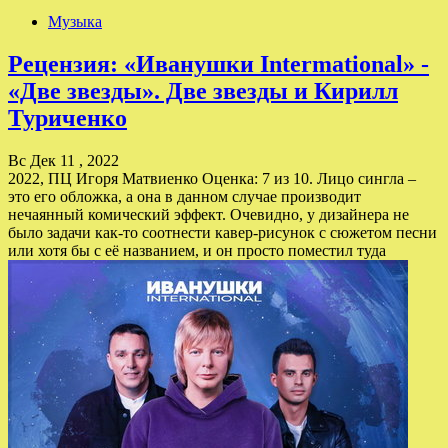
Музыка
Рецензия: «Иванушки Intermational» -
«Две звезды». Две звезды и Кирилл
Туриченко
Вс Дек 11 , 2022
2022, ПЦ Игоря Матвиенко Оценка: 7 из 10. Лицо сингла –
это его обложка, а она в данном случае производит
нечаянный комический эффект. Очевидно, у дизайнера не
было задачи как-то соотнести кавер-рисунок с сюжетом песни
или хотя бы с её названием, и он просто поместил туда