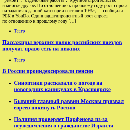
“ремонт”, “отделочные работы”, “крупное строительство”,
и многое другое. По отношению к прошлому году рост спроса
на задания в данной категории составил 19%», — сообщили
РБК в YouDo. Одиннадцатипроцентный рост спроса
по отношению к прошлому году […]
Театр
Пассажиры верхних полок российских поездов
получат право есть на нижних
Театр
В России проиндексировали пенсии
Синоптики рассказали о погоде на
новогодних каникулах в Красноярске
Бывший главный раввин Москвы призвал
евреев покинуть Россию
Полиция проверяет Парфенова из-за
неуведомления о гражданстве Израиля