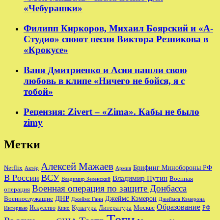
«Чебурашки»
Филипп Киркоров, Михаил Боярский и «А-
Студио» споют песни Виктора Резникова в
«Крокусе»
Ваня Дмитриенко и Асия нашли свою
любовь в клипе «Ничего не бойся, я с
тобой»
Рецензия: Zivert – «Zima». Кабы не было
zimy
Метки
Алексей Мажаев
Брифинг Минобороны РФ
Netflix
Актёр
Армия
В России
ВСУ
Владимир Путин
Военная
Владимир Зеленский
Военная операция по защите Донбасса
операция
ДНР
Джеймс Кэмерон
Военнослужащие
Джеймс Ганн
Джеймса Кэмерона
Образование
Культура
Москве
Литература
РФ
Интервью
Искусство
Кино
Теги