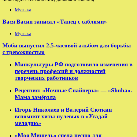
Музыка
Вася Васин записал «Танец с саблями»
Музыка
Моби выпустил 2,5-часовой альбом для борьбы
с тревожностью
Минкультуры РФ подготовило изменения в
перечень профессий и должностей
творческих работников
Рецензия: «Ночные Снайперы» — «Shuba».
Мама замёрзла
Игорь Николаев и Валерий Сюткин
вспомнят хиты нулевых в «Угадай
мелодию»
«Моя Мишель» спела песню для