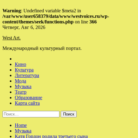
Warning
: Undefined variable $meta2 in
/var/www/user658379/data/www/westvoices.ru/wp-
content/themes/seek/functions.php
on line
366
Skip
Четверг, Авг 6, 2026
to
West Art.
content
Международный культурный портал.
Кино
Культура
Литература
Мода
Музыка
Театр
Образование
Карта сайта
Найти:
Home
Музыка
Катя Гордон родила третьего сына