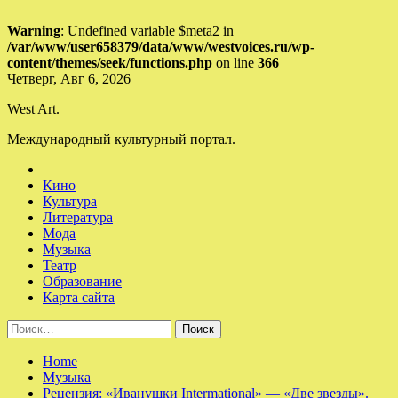
Warning
: Undefined variable $meta2 in
/var/www/user658379/data/www/westvoices.ru/wp-
content/themes/seek/functions.php
on line
366
Skip
Четверг, Авг 6, 2026
to
West Art.
content
Международный культурный портал.
Кино
Культура
Литература
Мода
Музыка
Театр
Образование
Карта сайта
Найти:
Home
Музыка
Рецензия: «Иванушки Intermational» — «Две звезды».