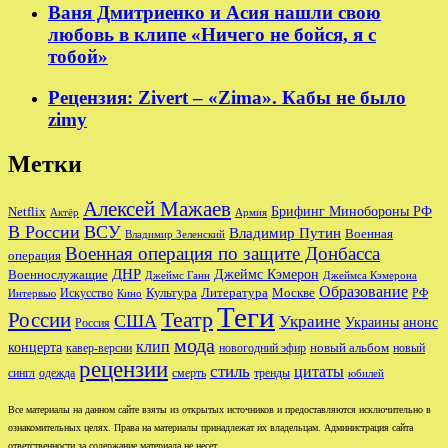
Ваня Дмитриенко и Асия нашли свою
любовь в клипе «Ничего не бойся, я с
тобой»
Рецензия: Zivert – «Zima». Кабы не было
zimy
Метки
Алексей Мажаев
Брифинг Минобороны РФ
Netflix
Актёр
Армия
В России
ВСУ
Владимир Путин
Военная
Владимир Зеленский
Военная операция по защите Донбасса
операция
ДНР
Джеймс Кэмерон
Военнослужащие
Джеймс Ганн
Джеймса Кэмерона
Образование
Культура
Москве
Литература
РФ
Интервью
Искусство
Кино
Теги
Театр
России
США
Украине
Украины
анонс
Россия
мода
клип
концерта
новый альбом
новогодний эфир
кавер-версии
новый
рецензии
стиль
цитаты
сингл
одежда
смерть
тренды
юбилей
Все материалы на данном сайте взяты из открытых источников и предоставляются исключительно в
ознакомительных целях. Права на материалы принадлежат их владельцам. Администрация сайта
ответственности за содержание материала не несет.