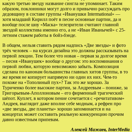
какую третью звезду название сингла не упоминает. Таким
образом, поклонники могут долго и привычно рассуждать про
дедовщину в составе группы «Иванушки Intermational» —
хотя младший Кирилл поёт в песне основные партии, да и
вообще после шоу «Маска» телезрители считают главной
звездой коллектива именно его, а не «Иван Иванычей» с 25-
летним стажем работы в бойз-бэнде.
В общем, нельзя ставить рядом надпись «Две звезды» и фото
трёх человек – на курсах дизайна это должны рассказывать на
первой лекции. Тем более что новая – первая за долгое время
– песня «Иванушек» вообще о другом: это воспоминания о
первой любви, которую невозможно забыть. Композиция
сделана по канонам большинства главных хитов группы, в то
же время не копирует напрямую ни один их них. Чем-то
похоже на «Тополиный пух»? Так это же хорошо. За
Туриченко более высокие партии, за Андреевым – пониже, за
Григорьевым-Аполлоновым – его фирменный трагический
шёпот. Куплет, в котором пение сочетается с «речитативом»
Андрея, выглядит даже вполне себе модным, а рефрен про
«две звезды, две планеты» хорошо запоминается и на
концертах может составить реальную конкуренцию прочим
давно известным припевам.
Алексей Мажаев, InterMedia