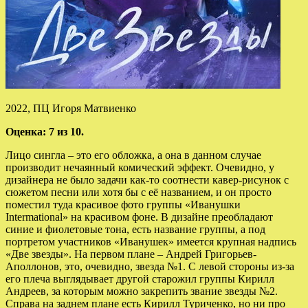
2022, ПЦ Игоря Матвиенко
Оценка: 7 из 10.
Лицо сингла – это его обложка, а она в данном случае
производит нечаянный комический эффект. Очевидно, у
дизайнера не было задачи как-то соотнести кавер-рисунок с
сюжетом песни или хотя бы с её названием, и он просто
поместил туда
красивое фото группы «Иванушки
Intermational» на красивом фоне. В дизайне преобладают
синие и фиолетовые тона, есть название группы, а под
портретом участников «Иванушек» имеется крупная надпись
«Две звезды». На первом плане – Андрей Григорьев-
Аполлонов, это, очевидно, звезда №1. С левой стороны из-за
его плеча выглядывает другой старожил группы Кирилл
Андреев, за которым можно закрепить звание звезды №2.
Справа на заднем плане есть Кирилл Туриченко, но ни про