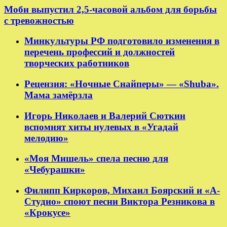
Моби выпустил 2,5-часовой альбом для борьбы
с тревожностью
Минкультуры РФ подготовило изменения в
перечень профессий и должностей
творческих работников
Рецензия: «Ночные Снайперы» — «Shuba».
Мама замёрзла
Игорь Николаев и Валерий Сюткин
вспомнят хиты нулевых в «Угадай
мелодию»
«Моя Мишель» спела песню для
«Чебурашки»
Филипп Киркоров, Михаил Боярский и «А-
Студио» споют песни Виктора Резникова в
«Крокусе»