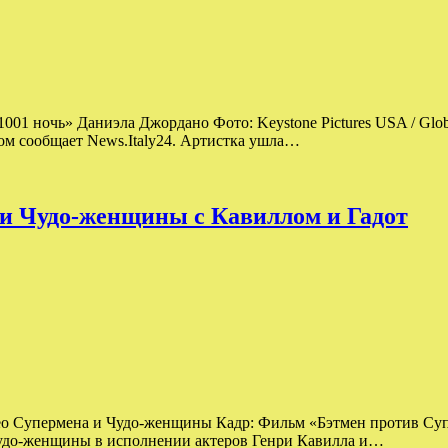
001 ночь» Даниэла Джордано Фото: Keystone Pictures USA / Glob
том сообщает News.Italy24. Артистка ушла…
и Чудо-женщины с Кавиллом и Гадот
ео Супермена и Чудо-женщины Кадр: Фильм «Бэтмен против Суп
 Чудо-женщины в исполнении актеров Генри Кавилла и…