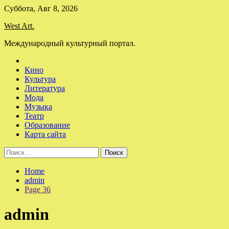
Skip
Суббота, Авг 8, 2026
to
West Art.
content
Международный культурный портал.
Кино
Культура
Литература
Мода
Музыка
Театр
Образование
Карта сайта
Найти:
Home
admin
Page 36
admin