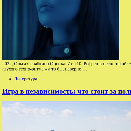
2022, Ольга Серябкина Оценка: 7 из 10. Рефрен в песне такой: 
глухого техно-ритма – а то бы, наверно,…
Литература
Игра в независимость: что стоит за по