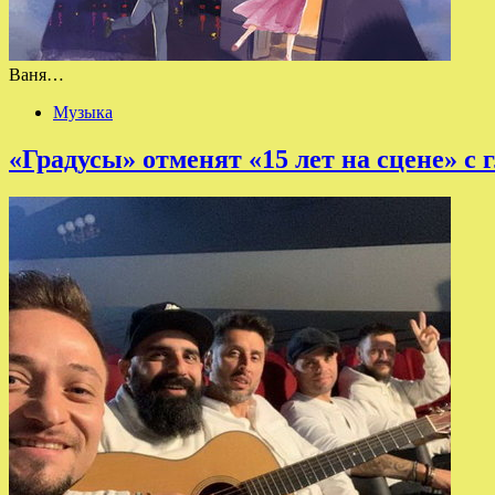
Ваня…
Музыка
«Градусы» отменят «15 лет на сцене» с