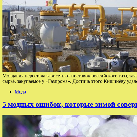
Молдавия перестала зависеть от поставок российского газа, з
сырьё, закупаемое у «Газпрома». Достичь этого Кишинёву уда
Мода
5 модных ошибок, которые зимой сове