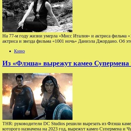
На 77-м году жизни умерла «Мисс Италия» и актриса фильма «1
актриса и звезда фильма «1001 ночь» Даниэла Джордано. Об э
Кино
Из «Флэша» вырежут камео Супермена 
THR: руководители DC Studios решили вырезать из Флэша кам
которого назначена на 2023 год, вырежут камео Супермена и