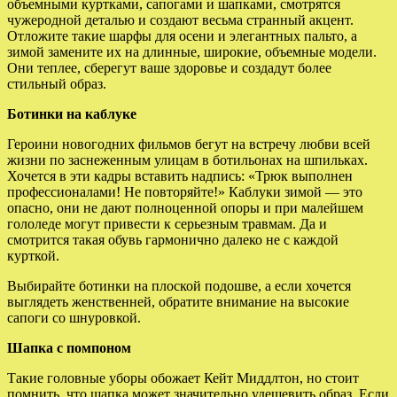
объемными куртками, сапогами и шапками, смотрятся
чужеродной деталью и создают весьма странный акцент.
Отложите такие шарфы для осени и элегантных пальто, а
зимой замените их на длинные, широкие, объемные модели.
Они теплее, сберегут ваше здоровье и создадут более
стильный образ.
Ботинки на каблуке
Героини новогодних фильмов бегут на встречу любви всей
жизни по заснеженным улицам в ботильонах на шпильках.
Хочется в эти кадры вставить надпись: «Трюк выполнен
профессионалами! Не повторяйте!» Каблуки зимой — это
опасно, они не дают полноценной опоры и при малейшем
гололеде могут привести к серьезным травмам. Да и
смотрится такая обувь гармонично далеко не с каждой
курткой.
Выбирайте ботинки на плоской подошве, а если хочется
выглядеть женственней, обратите внимание на высокие
сапоги со шнуровкой.
Шапка с помпоном
Такие головные уборы обожает Кейт Миддлтон, но стоит
помнить, что шапка может значительно удешевить образ. Если