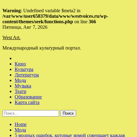
Warning
: Undefined variable $meta2 in
/var/www/user658379/data/www/westvoices.ru/wp-
content/themes/seek/functions.php
on line
366
Skip
Пятница, Авг 7, 2026
to
West Art.
content
Международный культурный портал.
Кино
Культура
Литература
Мода
Музыка
Театр
Образование
Карта сайта
Найти:
Home
Мода
5 модных ошибок, которые зимой совершает каждая