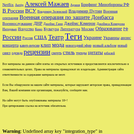
Алексей Мажаев
Брифинг Минобороны РФ
Netflix
Актёр
Армия
В России
ВСУ
Владимир Путин
Военная
Владимир Зеленский
Военная операция по защите Донбасса
операция
ДНР
Джеймс Кэмерон
Военнослужащие
Джеймс Ганн
Джеймса Кэмерона
Образование
Культура
Москве
Литература
РФ
Интервью
Искусство
Кино
Теги
Театр
России
США
Украине
Украины
анонс
Россия
мода
клип
концерта
новый альбом
новогодний эфир
кавер-версии
новый
рецензии
стиль
цитаты
сингл
одежда
смерть
тренды
юбилей
Все материалы на данном сайте взяты из открытых источников и предоставляются исключительно в
ознакомительных целях. Права на материалы принадлежат их владельцам. Администрация сайта
ответственности за содержание материала не несет.
Если Вы обнаружили на нашем сайте материалы, которые нарушают авторские права, принадлежащие
Вам, Вашей компании или организации, пожалуйста, сообщите нам.
На сайте могут быть опубликованы материалы 18+!
При цитировании ссылка на источник обязательна.
Warning
: Undefined array key "integration_type" in