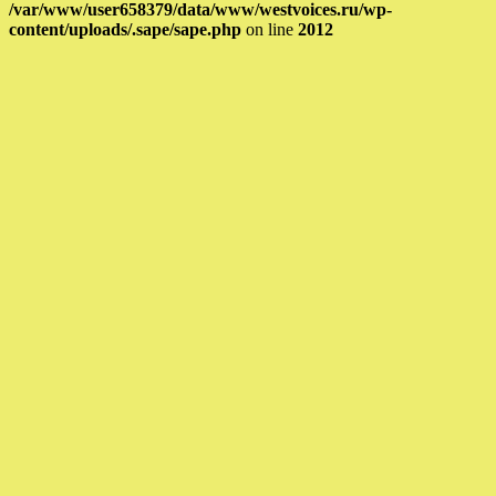
/var/www/user658379/data/www/westvoices.ru/wp-
content/uploads/.sape/sape.php
on line
2012