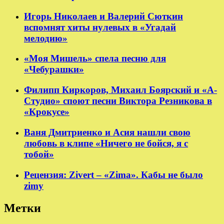
Игорь Николаев и Валерий Сюткин
вспомнят хиты нулевых в «Угадай
мелодию»
«Моя Мишель» спела песню для
«Чебурашки»
Филипп Киркоров, Михаил Боярский и «А-
Студио» споют песни Виктора Резникова в
«Крокусе»
Ваня Дмитриенко и Асия нашли свою
любовь в клипе «Ничего не бойся, я с
тобой»
Рецензия: Zivert – «Zima». Кабы не было
zimy
Метки