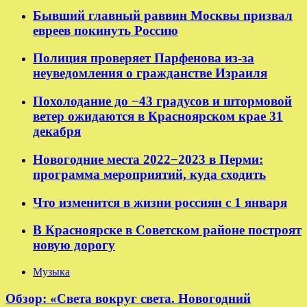
Бывший главный раввин Москвы призвал
евреев покинуть Россию
Полиция проверяет Парфенова из-за
неуведомления о гражданстве Израиля
Похолодание до −43 градусов и штормовой
ветер ожидаются в Красноярском крае 31
декабря
Новогодние места 2022−2023 в Перми:
программа мероприятий, куда сходить
Что изменится в жизни россиян с 1 января
В Красноярске в Советском районе построят
новую дорогу
Музыка
Обзор: «Света вокруг света. Новогодний