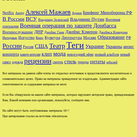
Алексей Мажаев
Брифинг Минобороны РФ
Netflix
Актёр
Армия
В России
ВСУ
Владимир Путин
Военная
Владимир Зеленский
Военная операция по защите Донбасса
операция
ДНР
Джеймс Кэмерон
Военнослужащие
Джеймс Ганн
Джеймса Кэмерона
Образование
Культура
Москве
Литература
РФ
Интервью
Искусство
Кино
Теги
Театр
России
США
Украине
Украины
анонс
Россия
мода
клип
концерта
новый альбом
новогодний эфир
кавер-версии
новый
рецензии
стиль
цитаты
сингл
одежда
смерть
тренды
юбилей
Все материалы на данном сайте взяты из открытых источников и предоставляются исключительно в
ознакомительных целях. Права на материалы принадлежат их владельцам. Администрация сайта
ответственности за содержание материала не несет.
Если Вы обнаружили на нашем сайте материалы, которые нарушают авторские права, принадлежащие
Вам, Вашей компании или организации, пожалуйста, сообщите нам.
На сайте могут быть опубликованы материалы 18+!
При цитировании ссылка на источник обязательна.