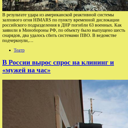
В результате удара из американской реактивной системы
залпового огня HIMARS по пункту временной дислокации
российского подразделения в ДНР погибли 63 военных. Как
заявили в Минобороны РФ, по объекту было выпущено шесть
снарядов, два удалось сбить системами ПВО. В ведомстве
подчеркнули,…
Театр
В России вырос спрос на клининг и
«мужей на час»