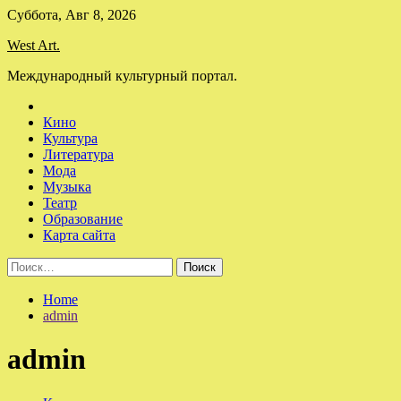
Skip
Суббота, Авг 8, 2026
to
West Art.
content
Международный культурный портал.
Кино
Культура
Литература
Мода
Музыка
Театр
Образование
Карта сайта
Найти:
Home
admin
admin