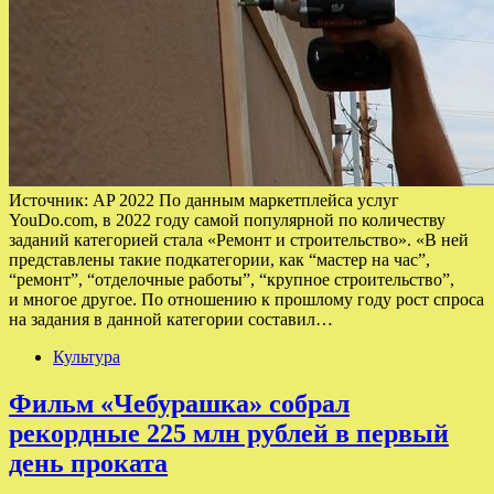
Источник: AP 2022 По данным маркетплейса услуг
YouDo.com, в 2022 году самой популярной по количеству
заданий категорией стала «Ремонт и строительство». «В ней
представлены такие подкатегории, как “мастер на час”,
“ремонт”, “отделочные работы”, “крупное строительство”,
и многое другое. По отношению к прошлому году рост спроса
на задания в данной категории составил…
Культура
Фильм «Чебурашка» собрал
рекордные 225 млн рублей в первый
день проката