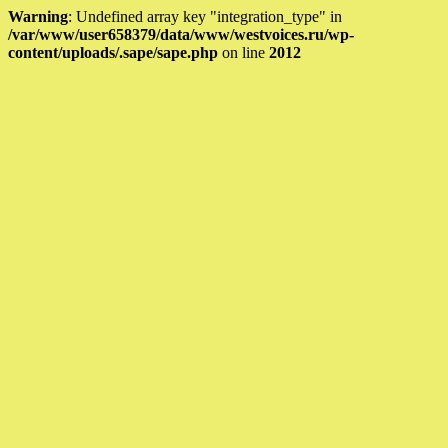
Warning
: Undefined array key "integration_type" in
/var/www/user658379/data/www/westvoices.ru/wp-
content/uploads/.sape/sape.php
on line
2012