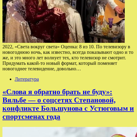
2022, «Света вокруг света» Оценка: 8 из 10. По телевизору в
новогоднюю ночь, как известно, всегда показывают одно и то
же, и это много лет волнует тех, кто телевизор не смотрит.
Придумать какой-то новый формат, который поменяет
новогоднее телевидение, довольно…
Литература
«Слова я обратно брать не буду»:
Вяльбе — о соцсетях Степановой,
конфликте Большунова с Устюговым и
спортсменах года