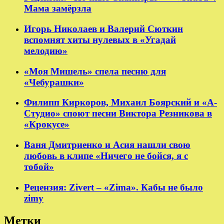
Мама замёрзла
Игорь Николаев и Валерий Сюткин
вспомнят хиты нулевых в «Угадай
мелодию»
«Моя Мишель» спела песню для
«Чебурашки»
Филипп Киркоров, Михаил Боярский и «А-
Студио» споют песни Виктора Резникова в
«Крокусе»
Ваня Дмитриенко и Асия нашли свою
любовь в клипе «Ничего не бойся, я с
тобой»
Рецензия: Zivert – «Zima». Кабы не было
zimy
Метки