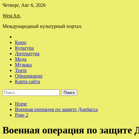
Skip
Четверг, Авг 6, 2026
to
West Art.
content
Международный культурный портал.
Кино
Культура
Литература
Мода
Музыка
Театр
Образование
Карта сайта
Найти:
Home
Военная операция по защите Донбасса
Page 2
Военная операция по защите 