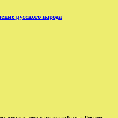
ение русского народа
тов страны «растащить историческую Россию». Президент