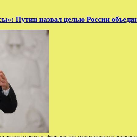
»: Путин назвал целью России объедин
нии русского народа на фоне попыток геополитических оппонен