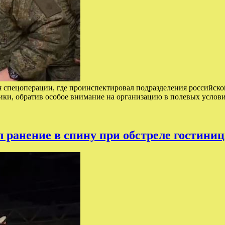
спецоперации, где проинспектировал подразделения российско
ики, обратив особое внимание на организацию в полевых услов
л ранение в спину при обстреле гостини