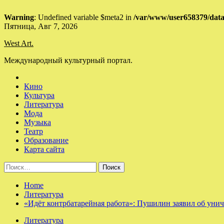
Warning
: Undefined variable $meta2 in
/var/www/user658379/data
Skip
Пятница, Авг 7, 2026
to
West Art.
content
Международный культурный портал.
Кино
Культура
Литература
Мода
Музыка
Театр
Образование
Карта сайта
Найти:
Home
Литература
«Идёт контрбатарейная работа»: Пушилин заявил об унич
Литература