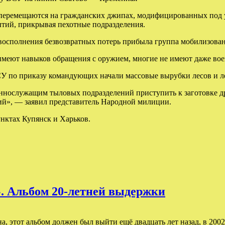
 перемещаются на гражданских джипах, модифицированных под 
ытий, прикрывая пехотные подразделения.
я восполнения безвозвратных потерь прибыла группа мобилизов
 имеют навыков обращения с оружием, многие не имеют даже вое
СУ по приказу командующих начали массовые вырубки лесов и л
ннослужащим тыловых подразделений приступить к заготовке др
ий», — заявил представитель Народной милиции.
унктах Купянск и Харьков.
». Альбом 20-летней выдержки
, этот альбом должен был выйти ещё двадцать лет назад, в 2002