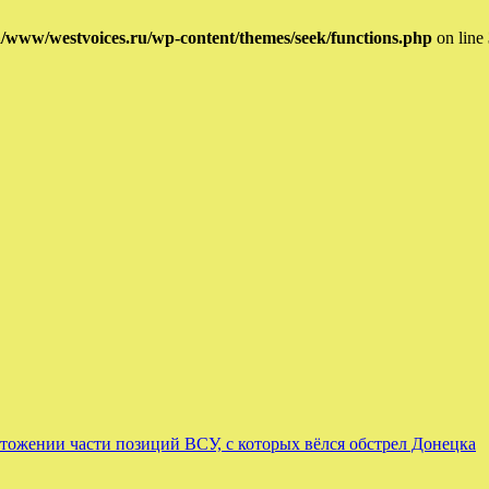
/www/westvoices.ru/wp-content/themes/seek/functions.php
on line
тожении части позиций ВСУ, с которых вёлся обстрел Донецка