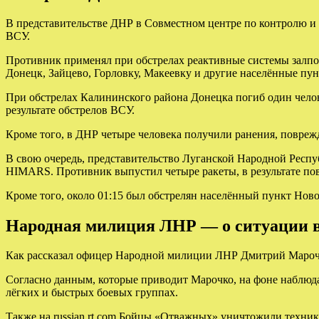
В представительстве ДНР в Совместном центре по контролю и 
ВСУ.
Противник применял при обстрелах реактивные системы залпов
Донецк, Зайцево, Горловку, Макеевку и другие населённые пу
При обстрелах Калининского района Донецка погиб один челов
результате обстрелов ВСУ.
Кроме того, в ДНР четыре человека получили ранения, повреж
В свою очередь, представительство Луганской Народной Респ
HIMARS. Противник выпустил четыре ракеты, в результате по
Кроме того, около 01:15 был обстрелян населённый пункт Нов
Народная милиция ЛНР — о ситуации 
Как рассказал офицер Народной милиции ЛНР Дмитрий Марочк
Согласно данным, которые приводит Марочко, на фоне наблюд
лёгких и быстрых боевых группах.
Также на russian.rt.com Бойцы «Отважных» уничтожили техн