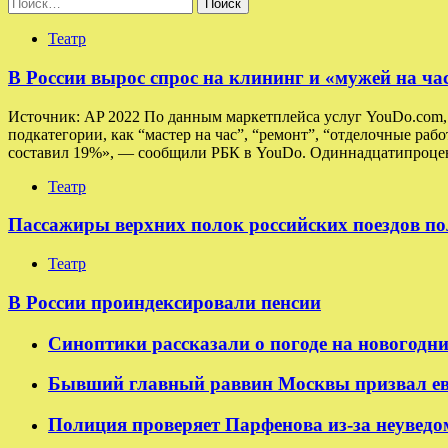
Найти:
Театр
В России вырос спрос на клининг и «мужей на ча
Источник: AP 2022 По данным маркетплейса услуг YouDo.com, в
подкатегории, как “мастер на час”, “ремонт”, “отделочные раб
составил 19%», — сообщили РБК в YouDo. Одиннадцатипроцен
Театр
Пассажиры верхних полок российских поездов по
Театр
В России проиндексировали пенсии
Синоптики рассказали о погоде на новогодн
Бывший главный раввин Москвы призвал ев
Полиция проверяет Парфенова из-за неуведо