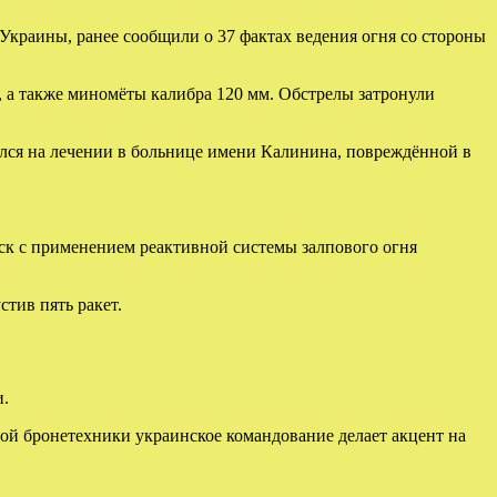
краины, ранее сообщили о 37 фактах ведения огня со стороны
, а также миномёты калибра 120 мм. Обстрелы затронули
ился на лечении в больнице имени Калинина, повреждённой в
ск с применением реактивной системы залпового огня
тив пять ракет.
и.
й бронетехники украинское командование делает акцент на