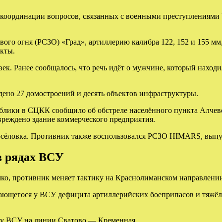
координации вопросов, связанных с военными преступлениями У
ого огня (РСЗО) «Град», артиллерию калибра 122, 152 и 155 мм
нкты.
ек. Ранее сообщалось, что речь идёт о мужчине, который наход
дено 27 домостроений и десять объектов инфраструктуры.
ублики в СЦКК сообщило об обстреле населённого пункта Алчев
вреждено здание коммерческого предприятия.
осёловка. Противник также воспользовался РСЗО HIMARS, выпус
в рядах ВСУ
о, противник меняет тактику на Краснолиманском направлени
ающегося у ВСУ дефицита артиллерийских боеприпасов и тяжёло
ику ВСУ на линии Сватово — Кременная