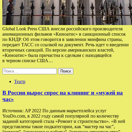
Global Look Press США внесли российского производителя
анимационных фильмов «Киноатис» в санкционный список
по КНДР. Об этом говорится в заявлении минфина страны,
передает ТАСС со ссылкой на документ. Речь идет о введении
вторичных санкций. По версии американских властей,
«Киноатис» была причастна к сделкам с находящейся
в черном списке США…
Найти:
Театр
В России вырос спрос на клининг и «мужей на
час»
Источник: AP 2022 По данным маркетплейса услуг
YouDo.com, в 2022 году самой популярной по количеству
заданий категорией стала «Ремонт и строительство». «В ней
представлены такие подкатегории, как “мастер на час”,
“ремонт”, “отделочные работы”, “крупное строительство”,