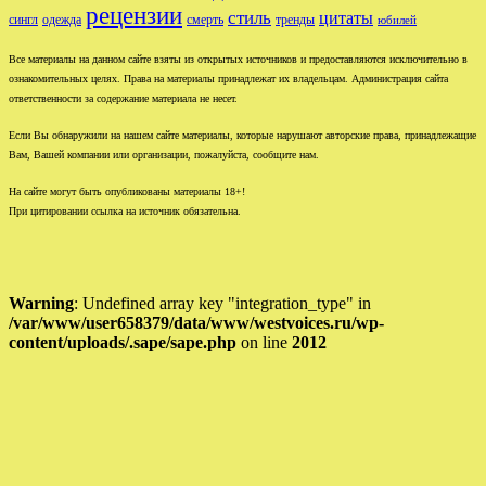
рецензии
стиль
цитаты
сингл
одежда
смерть
тренды
юбилей
Все материалы на данном сайте взяты из открытых источников и предоставляются исключительно в
ознакомительных целях. Права на материалы принадлежат их владельцам. Администрация сайта
ответственности за содержание материала не несет.
Если Вы обнаружили на нашем сайте материалы, которые нарушают авторские права, принадлежащие
Вам, Вашей компании или организации, пожалуйста, сообщите нам.
На сайте могут быть опубликованы материалы 18+!
При цитировании ссылка на источник обязательна.
Warning
: Undefined array key "integration_type" in
/var/www/user658379/data/www/westvoices.ru/wp-
content/uploads/.sape/sape.php
on line
2012