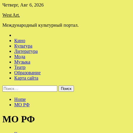
Skip
Четверг, Авг 6, 2026
to
West Art.
content
Международный культурный портал.
Кино
Культура
Литература
Мода
Музыка
Театр
Образование
Карта сайта
Найти:
Home
МО РФ
МО РФ