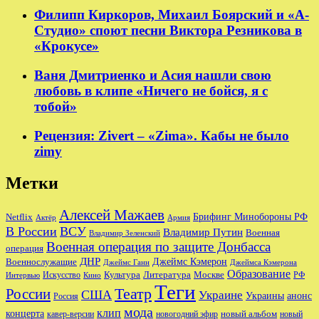
Филипп Киркоров, Михаил Боярский и «А-
Студио» споют песни Виктора Резникова в
«Крокусе»
Ваня Дмитриенко и Асия нашли свою
любовь в клипе «Ничего не бойся, я с
тобой»
Рецензия: Zivert – «Zima». Кабы не было
zimy
Метки
Алексей Мажаев
Брифинг Минобороны РФ
Netflix
Актёр
Армия
В России
ВСУ
Владимир Путин
Военная
Владимир Зеленский
Военная операция по защите Донбасса
операция
ДНР
Джеймс Кэмерон
Военнослужащие
Джеймс Ганн
Джеймса Кэмерона
Образование
Культура
Москве
Литература
РФ
Интервью
Искусство
Кино
Теги
Театр
России
США
Украине
Украины
анонс
Россия
мода
клип
концерта
новый альбом
новогодний эфир
кавер-версии
новый