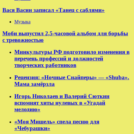
Вася Васин записал «Танец с саблями»
Музыка
Моби выпустил 2,5-часовой альбом для борьбы
с тревожностью
Минкультуры РФ подготовило изменения в
перечень профессий и должностей
творческих работников
Рецензия: «Ночные Снайперы» — «Shuba».
Мама замёрзла
Игорь Николаев и Валерий Сюткин
вспомнят хиты нулевых в «Угадай
мелодию»
«Моя Мишель» спела песню для
«Чебурашки»