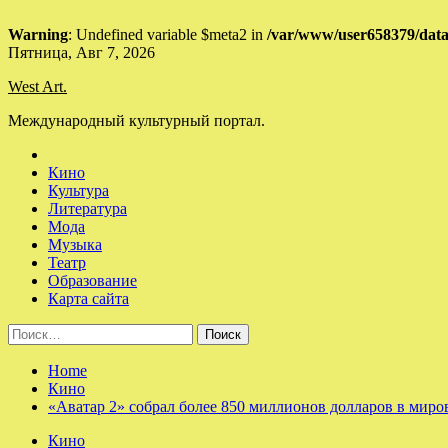
Warning
: Undefined variable $meta2 in
/var/www/user658379/data
Skip
Пятница, Авг 7, 2026
to
West Art.
content
Международный культурный портал.
Кино
Культура
Литература
Мода
Музыка
Театр
Образование
Карта сайта
Найти:
Home
Кино
«Аватар 2» собрал более 850 миллионов долларов в миро
Кино