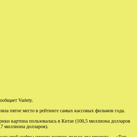
общает Variety.
няла пятое место в рейтинге самых кассовых фильмов года.
рики картина пользовалась в Китае (100,5 миллиона долларов
7 миллиона ​​долларов).
году этой цифры смогли достичь только два проекта — «Топ