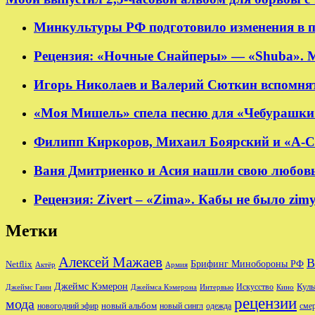
Минкультуры РФ подготовило изменения в п
Рецензия: «Ночные Снайперы» — «Shuba». 
Игорь Николаев и Валерий Сюткин вспомнят
«Моя Мишель» спела песню для «Чебурашки
Филипп Киркоров, Михаил Боярский и «А-Ст
Ваня Дмитриенко и Асия нашли свою любовь в
Рецензия: Zivert – «Zima». Кабы не было zim
Метки
Алексей Мажаев
В
Брифинг Минобороны РФ
Netflix
Актёр
Армия
Джеймс Кэмерон
Куль
Джеймс Ганн
Джеймса Кэмерона
Интервью
Искусство
Кино
рецензии
мода
новый альбом
новогодний эфир
новый сингл
одежда
сме