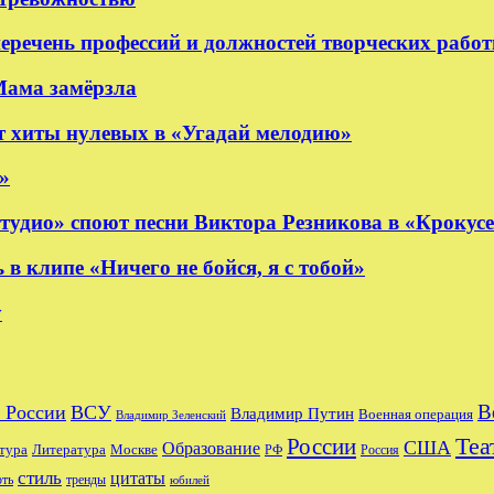
еречень профессий и должностей творческих рабо
Мама замёрзла
 хиты нулевых в «Угадай мелодию»
»
удио» споют песни Виктора Резникова в «Крокус
 клипе «Ничего не бойся, я с тобой»
y
В
 России
ВСУ
Владимир Путин
Военная операция
Владимир Зеленский
Теа
России
США
Образование
тура
Москве
Литература
РФ
Россия
стиль
цитаты
рть
тренды
юбилей