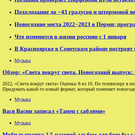
Похолодание до −43 градусов и штормовой в
Новогодние места 2022−2023 в Перми: прогр
Что изменится в жизни россиян с 1 января
В Красноярске в Советском районе построят
Музыка
Обзор: «Света вокруг света. Новогодний выпуск
2022, «Света вокруг света» Оценка: 8 из 10. По телевизору в н
Придумать какой-то новый формат, который поменяет новогодн
Музыка
Вася Васин записал «Танец с саблями»
Музыка
Моби выпустил 2,5-часовой альбом для борьбы с