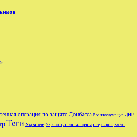
тников
е»
оенная операция по защите Донбасса
ДНР
Военнослужащие
Теги
тр
Украине
клип
Украины
анонс концерта
кавер-версии