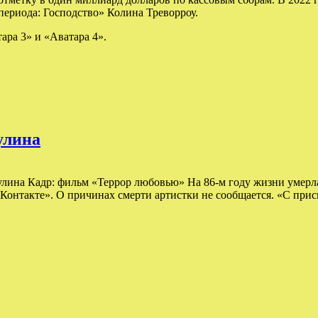
ериода: Господство» Колина Треворроу.
ара 3» и «Аватара 4».
улина
улина Кадр: фильм «Террор любовью» На 86-м году жизни умерла
онтакте». О причинах смерти артистки не сообщается. «С приск