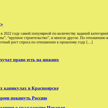
с»
 2022 году самой популярной по количеству заданий категорией
оты”, “крупное строительство”, и многое другое. По отношению 
тный рост спроса по отношению к прошлому году […]
лучат право есть на нижних
их каникулах в Красноярске
реев покинуть Россию
мления о гражданстве Израиля