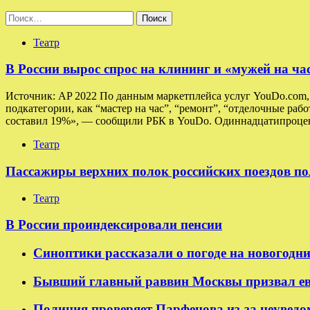
Найти:
Театр
В России вырос спрос на клининг и «мужей на ча
Источник: AP 2022 По данным маркетплейса услуг YouDo.com, в
подкатегории, как “мастер на час”, “ремонт”, “отделочные раб
составил 19%», — сообщили РБК в YouDo. Одиннадцатипроцен
Театр
Пассажиры верхних полок российских поездов по
Театр
В России проиндексировали пенсии
Синоптики рассказали о погоде на новогодн
Бывший главный раввин Москвы призвал ев
Полиция проверяет Парфенова из-за неуведо