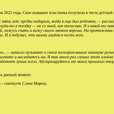
я 2022 года. Свое название пластинка получила в честь детской
с пяти лет: предки подарили, когда я еще был ребенком, — расск
у куда-то в поездку — он со мной, как талисман. И в какой-то мо
мой, ложусь спать и вижу своего мягкого кореша. На протяжении 
. И я подумал, что назову альбом в честь него.
к», — написал музыкант в своем телеграм-канале накануне рел
ните и насладитесь им. Я так много раз слушал этот альбом и 
аботает лучше всего. Абстрагируйтесь от моего прошлого твор
на данный момент.
 — советует Слава Марлоу.