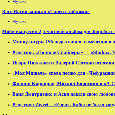
Музыка
Вася Васин записал «Танец с саблями»
Музыка
Моби выпустил 2,5-часовой альбом для борьбы с
Минкультуры РФ подготовило изменения в п
Рецензия: «Ночные Снайперы» — «Shuba». 
Игорь Николаев и Валерий Сюткин вспомнят
«Моя Мишель» спела песню для «Чебурашки
Филипп Киркоров, Михаил Боярский и «А-Ст
Ваня Дмитриенко и Асия нашли свою любовь в
Рецензия: Zivert – «Zima». Кабы не было zim