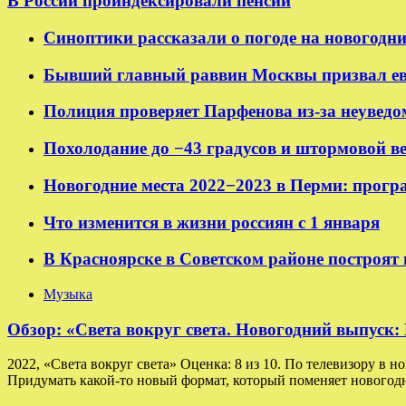
В России проиндексировали пенсии
Синоптики рассказали о погоде на новогодн
Бывший главный раввин Москвы призвал ев
Полиция проверяет Парфенова из-за неуведо
Похолодание до −43 градусов и штормовой в
Новогодние места 2022−2023 в Перми: прогр
Что изменится в жизни россиян с 1 января
В Красноярске в Советском районе построят
Музыка
Обзор: «Света вокруг света. Новогодний выпуск
2022, «Света вокруг света» Оценка: 8 из 10. По телевизору в н
Придумать какой-то новый формат, который поменяет новогодн