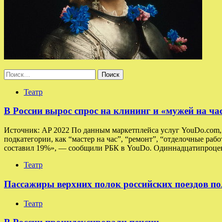
Найти:
Театр
В России вырос спрос на клининг и «мужей на ча
Источник: AP 2022 По данным маркетплейса услуг YouDo.com, в
подкатегории, как “мастер на час”, “ремонт”, “отделочные раб
составил 19%», — сообщили РБК в YouDo. Одиннадцатипроцен
Театр
Пассажиры верхних полок российских поездов по
Театр