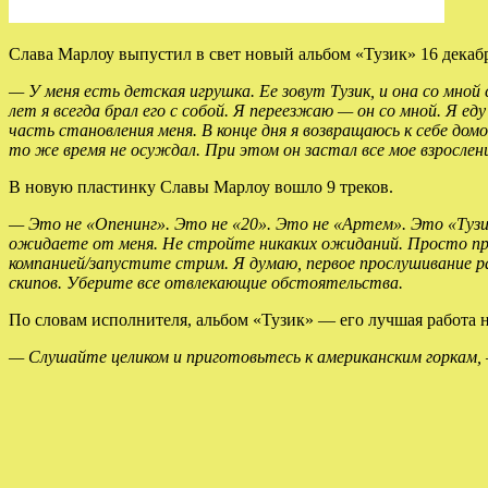
Слава Марлоу выпустил в свет новый альбом «Тузик» 16 декабр
— У меня есть детская игрушка. Ее зовут Тузик, и она со мной 
лет я всегда брал его с собой. Я переезжаю — он со мной. Я ед
часть становления меня. В конце дня я возвращаюсь к себе до
то же время не осуждал. При этом он застал все мое взросление
В новую пластинку Славы Марлоу вошло 9 треков.
— Это не «Опенинг». Это не «20». Это не «Артем». Это «Тузи
ожидаете от меня. Не стройте никаких ожиданий. Просто прыг
компанией/запустите стрим. Я думаю, первое прослушивание р
скипов. Уберите все отвлекающие обстоятельства.
По словам исполнителя, альбом «Тузик» — его лучшая работа 
— Слушайте целиком и приготовьтесь к американским горкам,