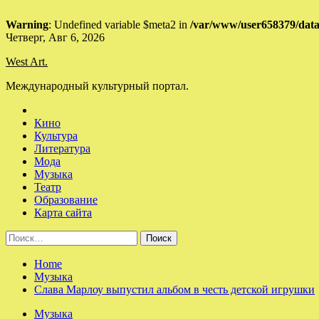
Warning
: Undefined variable $meta2 in
/var/www/user658379/data
Skip
Четверг, Авг 6, 2026
to
West Art.
content
Международный культурный портал.
Кино
Культура
Литература
Мода
Музыка
Театр
Образование
Карта сайта
Найти:
Home
Музыка
Слава Марлоу выпустил альбом в честь детской игрушки
Музыка