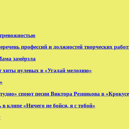
 тревожностью
еречень профессий и должностей творческих рабо
Мама замёрзла
 хиты нулевых в «Угадай мелодию»
»
удио» споют песни Виктора Резникова в «Крокус
 клипе «Ничего не бойся, я с тобой»
y