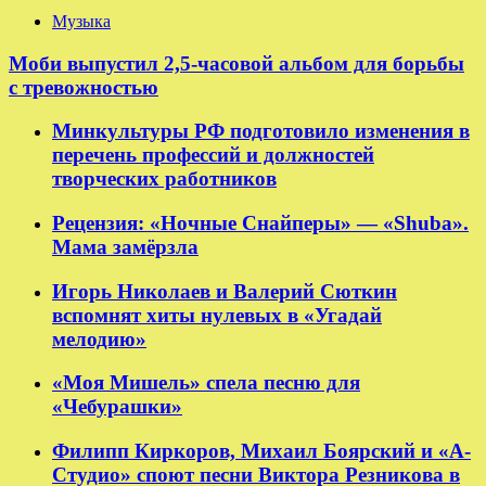
Музыка
Моби выпустил 2,5-часовой альбом для борьбы
с тревожностью
Минкультуры РФ подготовило изменения в
перечень профессий и должностей
творческих работников
Рецензия: «Ночные Снайперы» — «Shuba».
Мама замёрзла
Игорь Николаев и Валерий Сюткин
вспомнят хиты нулевых в «Угадай
мелодию»
«Моя Мишель» спела песню для
«Чебурашки»
Филипп Киркоров, Михаил Боярский и «А-
Студио» споют песни Виктора Резникова в