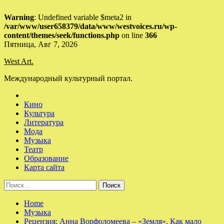
Warning
: Undefined variable $meta2 in
/var/www/user658379/data/www/westvoices.ru/wp-
content/themes/seek/functions.php
on line
366
Skip
Пятница, Авг 7, 2026
to
West Art.
content
Международный культурный портал.
Кино
Культура
Литература
Мода
Музыка
Театр
Образование
Карта сайта
Найти:
Home
Музыка
Рецензия: Анна Ворфоломеева – «Земля». Как мало