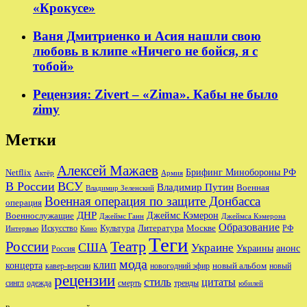
«Крокусе»
Ваня Дмитриенко и Асия нашли свою
любовь в клипе «Ничего не бойся, я с
тобой»
Рецензия: Zivert – «Zima». Кабы не было
zimy
Метки
Алексей Мажаев
Брифинг Минобороны РФ
Netflix
Актёр
Армия
В России
ВСУ
Владимир Путин
Военная
Владимир Зеленский
Военная операция по защите Донбасса
операция
ДНР
Джеймс Кэмерон
Военнослужащие
Джеймс Ганн
Джеймса Кэмерона
Образование
Культура
Москве
Литература
РФ
Интервью
Искусство
Кино
Теги
Театр
России
США
Украине
Украины
анонс
Россия
мода
клип
концерта
новый альбом
новогодний эфир
кавер-версии
новый
рецензии
стиль
цитаты
сингл
одежда
смерть
тренды
юбилей