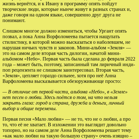
жизнь вернётся, и к Ивану в программу опять пойдут
творческие люди, которые нынче живут в разных странах и,
даже говоря на одном языке, совершенно друг друга не
понимают.
Слишком многое должно измениться, чтобы Ургант опять
позвал, а пока Анна Ворфоломеева пытается нащупать
стилистику, в которой можно высказаться о наболевшем, не
нарушая ничьих чувств и законов. Мини-альбом «Земля» —
это на самом деле вторая часть дилогии, начатой мини-
альбомом «Небо». Первая часть была сделана до февраля 2022
года – может быть, поэтому, записанный там лиричный инди-
поп рецензента не слишком заинтересовал. Вторая часть,
«Земля», цепляет гораздо сильнее, хотя про неё Анна
Варфоломеева высказывается обезоруживающе просто:
— В отличие от первой части, альбома «Небо», в «Земле»
нет песен о любви. Здесь поётся о том, на что нельзя
закрыть глаза: город и страна, дружба и деньги, личный
выбор и общие перемены.
Первая песня «Мало любви» — не то, что не о любви, а про
то, что её не хватает. В изложении это выглядит довольно
топорно, но на самом деле Анна Ворфоломеева решает тему
«как мало любви на такую большую страну» очень изящно –