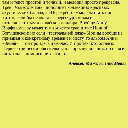
там и текст простой и точный, и мелодия просто прекрасна.
Трек «Чья это жизнь» пополняет коллекцию красивых
акустических баллад, а «Перекрёсток» мог бы стать поп-
хитом, если бы не оказался чересчур умным и
интеллигентным для «лёгкого» жанра. Вообще Анну
Ворфоломееву моментами хочется сравнить с Ириной
Богушевской; но если «театральный джаз» Ирины вообще не
привязан к конкретному времени и месту, то альбом Анны
«Земля» — он про здесь и сейчас. И про тех, кто остался.
Первые три песни обязательны для прослушивания, но на все
пять запала немного не хватило.
Алексей Мажаев, InterMedia