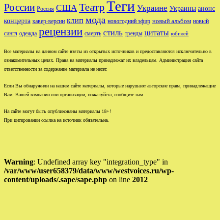
Теги
Театр
России
США
Украине
Украины
анонс
Россия
мода
клип
концерта
новый альбом
новогодний эфир
кавер-версии
новый
рецензии
стиль
цитаты
сингл
одежда
смерть
тренды
юбилей
Все материалы на данном сайте взяты из открытых источников и предоставляются исключительно в
ознакомительных целях. Права на материалы принадлежат их владельцам. Администрация сайта
ответственности за содержание материала не несет.
Если Вы обнаружили на нашем сайте материалы, которые нарушают авторские права, принадлежащие
Вам, Вашей компании или организации, пожалуйста, сообщите нам.
На сайте могут быть опубликованы материалы 18+!
При цитировании ссылка на источник обязательна.
Warning
: Undefined array key "integration_type" in
/var/www/user658379/data/www/westvoices.ru/wp-
content/uploads/.sape/sape.php
on line
2012