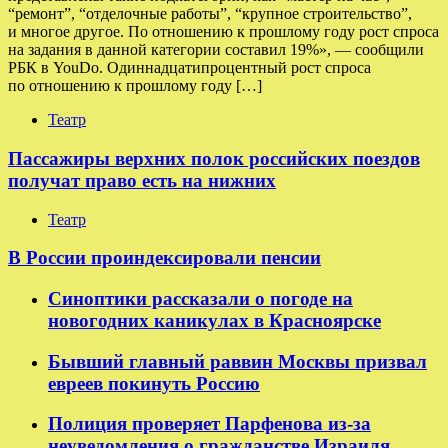
“ремонт”, “отделочные работы”, “крупное строительство”,
и многое другое. По отношению к прошлому году рост спроса
на задания в данной категории составил 19%», — сообщили
РБК в YouDo. Одиннадцатипроцентный рост спроса
по отношению к прошлому году […]
Театр
Пассажиры верхних полок российских поездов
получат право есть на нижних
Театр
В России проиндексировали пенсии
Синоптики рассказали о погоде на
новогодних каникулах в Красноярске
Бывший главный раввин Москвы призвал
евреев покинуть Россию
Полиция проверяет Парфенова из-за
неуведомления о гражданстве Израиля