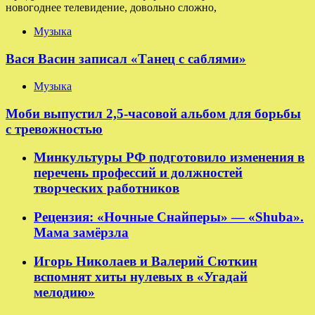
новогоднее телевидение, довольно сложно,
Музыка
Вася Васин записал «Танец с саблями»
Музыка
Моби выпустил 2,5-часовой альбом для борьбы
с тревожностью
Минкультуры РФ подготовило изменения в
перечень профессий и должностей
творческих работников
Рецензия: «Ночные Снайперы» — «Shuba».
Мама замёрзла
Игорь Николаев и Валерий Сюткин
вспомнят хиты нулевых в «Угадай
мелодию»