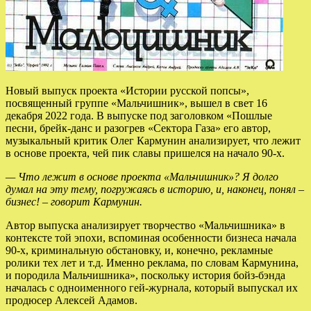
Новый выпуск проекта «Истории русской попсы»,
посвященный группе «Мальчишник», вышел в свет 16
декабря 2022 года. В выпуске под заголовком «Пошлые
песни, брейк-данс и разогрев «Сектора Газа» его автор,
музыкальный критик Олег Кармунин анализирует, что
лежит
в основе проекта, чей пик славы пришелся на начало 90-х.
— Что лежит в основе проекта «Мальчишник»? Я долго
думал на эту тему, погружаясь в историю, и, наконец, понял –
бизнес! – говорит Кармунин.
Автор выпуска анализирует творчество «Мальчишника» в
контексте той эпохи, вспоминая особенности бизнеса начала
90-х, криминальную обстановку, и, конечно, рекламные
ролики тех лет и т.д. Именно реклама, по словам Кармунина,
и породила Мальчишника», поскольку история бойз-бэнда
началась с одноименного гей-журнала, который выпускал их
продюсер Алексей Адамов.