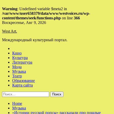
Warning
: Undefined variable $meta2 in
/var/www/user658379/data/www/westvoices.ru/wp-
content/themes/seek/functions.php
on line
366
Skip
Воскресенье, Авг 9, 2026
to
West Art.
content
Международный культурный портал.
Кино
Культура
Литература
Мода
Музыка
Театр
Образование
Карта сайта
Найти:
Home
Музыка
«Истории русской попсы» рассказали про пошлые