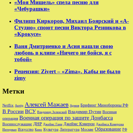
«Моя Мишель» спела песню для
«Чебурашки»
Филипп Киркоров, Михаил Боярский и «А-
Студио» споют песни Виктора Резникова в
«Крокусе»
Ваня Дмитриенко и Асия нашли свою
любовь в клипе «Ничего не бойся, я с
тобой»
Рецензия: Zivert – «Zima». Кабы не было
zimy
Метки
Алексей Мажаев
Брифинг Минобороны РФ
Netflix
Актёр
Армия
В России
ВСУ
Владимир Путин
Военная
Владимир Зеленский
Военная операция по защите Донбасса
операция
ДНР
Джеймс Кэмерон
Военнослужащие
Джеймс Ганн
Джеймса Кэмерона
Образование
Культура
Москве
Литература
РФ
Интервью
Искусство
Кино