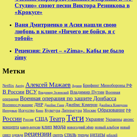
Студио» споют песни Виктора Резникова в
«Крокусе»
Ваня Дмитриенко и Асия нашли свою
любовь в клипе «Ничего не бойся, я с
тобой»
Рецензия: Zivert – «Zima». Кабы не было
zimy
Метки
Алексей Мажаев
Брифинг Минобороны РФ
Netflix
Актёр
Армия
В России
ВСУ
Владимир Путин
Военная
Владимир Зеленский
Военная операция по защите Донбасса
операция
ДНР
Джеймс Кэмерон
Военнослужащие
Джеймс Ганн
Джеймса Кэмерона
Образование
Культура
Москве
Литература
РФ
Интервью
Искусство
Кино
Теги
Театр
России
США
Украине
Украины
анонс
Россия
мода
клип
концерта
новый альбом
новогодний эфир
кавер-версии
новый
рецензии
стиль
цитаты
сингл
одежда
смерть
тренды
юбилей