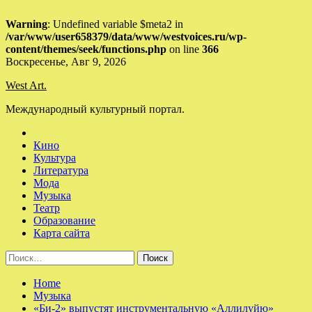
Warning
: Undefined variable $meta2 in
/var/www/user658379/data/www/westvoices.ru/wp-
content/themes/seek/functions.php
on line
366
Skip
Воскресенье, Авг 9, 2026
to
West Art.
content
Международный культурный портал.
Кино
Культура
Литература
Мода
Музыка
Театр
Образование
Карта сайта
Найти:
Home
Музыка
«Би-2» выпустят инструментальную «Аллилуйю»