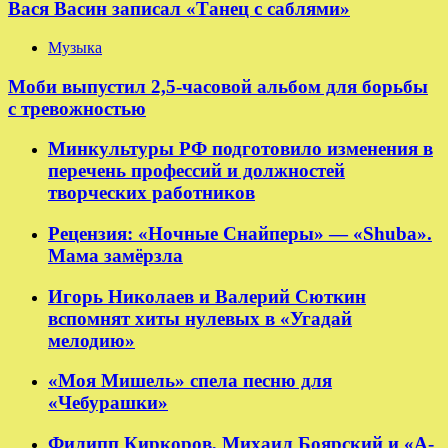
Вася Васин записал «Танец с саблями»
Музыка
Моби выпустил 2,5-часовой альбом для борьбы
с тревожностью
Минкультуры РФ подготовило изменения в
перечень профессий и должностей
творческих работников
Рецензия: «Ночные Снайперы» — «Shuba».
Мама замёрзла
Игорь Николаев и Валерий Сюткин
вспомнят хиты нулевых в «Угадай
мелодию»
«Моя Мишель» спела песню для
«Чебурашки»
Филипп Киркоров, Михаил Боярский и «А-