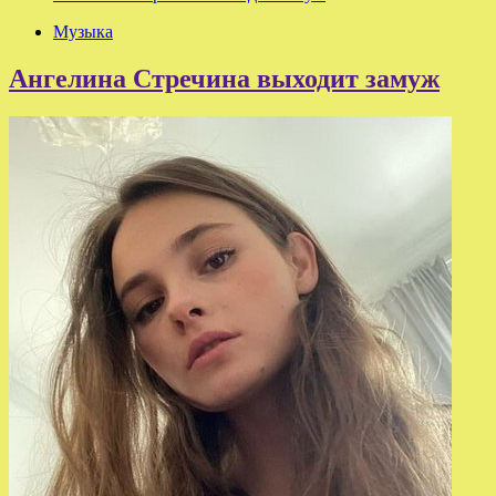
Музыка
Ангелина Стречина выходит замуж