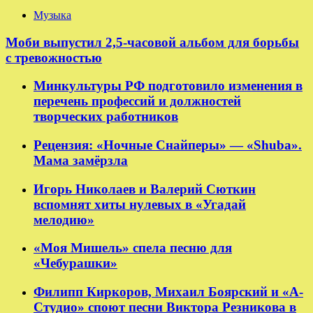
Музыка
Моби выпустил 2,5-часовой альбом для борьбы
с тревожностью
Минкультуры РФ подготовило изменения в
перечень профессий и должностей
творческих работников
Рецензия: «Ночные Снайперы» — «Shuba».
Мама замёрзла
Игорь Николаев и Валерий Сюткин
вспомнят хиты нулевых в «Угадай
мелодию»
«Моя Мишель» спела песню для
«Чебурашки»
Филипп Киркоров, Михаил Боярский и «А-
Студио» споют песни Виктора Резникова в