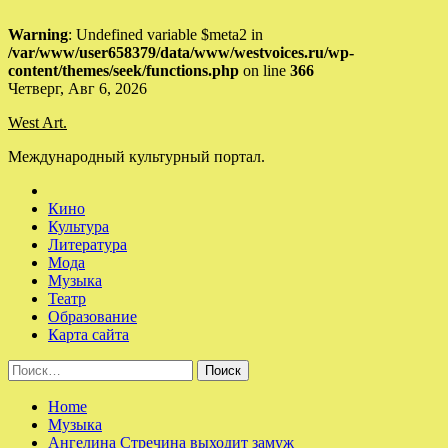
Warning
: Undefined variable $meta2 in
/var/www/user658379/data/www/westvoices.ru/wp-
content/themes/seek/functions.php
on line
366
Skip
Четверг, Авг 6, 2026
to
West Art.
content
Международный культурный портал.
Кино
Культура
Литература
Мода
Музыка
Театр
Образование
Карта сайта
Найти:
Home
Музыка
Ангелина Стречина выходит замуж