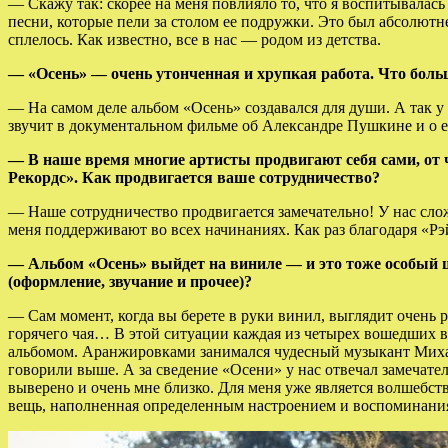
— Скажу так: скорее на меня повлияло то, что я воспитывалась
песни, которые пели за столом ее подружки. Это был абсолютне
сплелось. Как известно, все в нас — родом из детства.
— «Осень» — очень утонченная и хрупкая работа. Что боль
— На самом деле альбом «Осень» создавался для души. А так у н
звучит в документальном фильме об Александре Пушкине и о е
— В наше время многие артисты продвигают себя сами, от 
Рекордс». Как продвигается ваше сотрудничество?
— Наше сотрудничество продвигается замечательно! У нас сло
меня поддерживают во всех начинаниях. Как раз благодаря «Рэ
— Альбом «Осень» выйдет на виниле — и это тоже особый ш
(оформление, звучание и прочее)?
— Сам момент, когда вы берете в руки винил, выглядит очень р
горячего чая… В этой ситуации каждая из четырех вошедших в
альбомом. Аранжировками занимался чудесный музыкант Михаил
говорили выше. А за сведение «Осени» у нас отвечал замечат
выверено и очень мне близко. Для меня уже является волшебст
вещь, наполненная определенным настроением и воспоминаниям