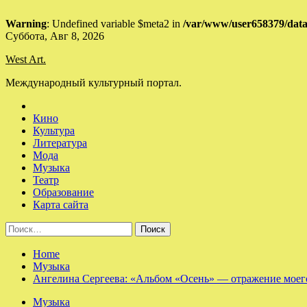
Warning
: Undefined variable $meta2 in
/var/www/user658379/data
Skip
Суббота, Авг 8, 2026
to
West Art.
content
Международный культурный портал.
Кино
Культура
Литература
Мода
Музыка
Театр
Образование
Карта сайта
Найти:
Home
Музыка
Ангелина Сергеева: «Альбом «Осень» — отражение моего
Музыка