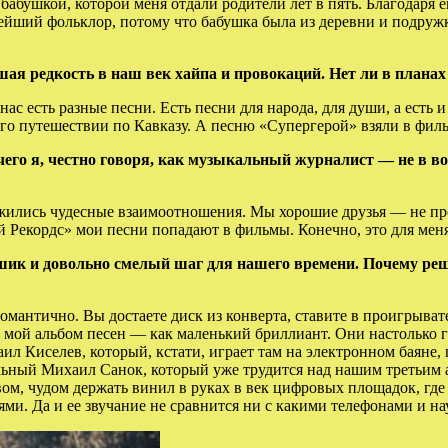
 бабушкой, которой меня отдали родители лет в пять. Благодаря 
йший фольклор, потому что бабушка была из деревни и подружки 
шая редкость в наш век хайпа и провокаций. Нет ли в план
ас есть разные песни. Есть песни для народа, для души, а есть и
го путешествии по Кавказу. А песню «Супергерой» взяли в филь
чего я, честно говоря, как музыкальный журналист — не в в
жились чудесные взаимоотношения. Мы хорошие друзья — не прос
й Рекордс» мои песни попадают в фильмы. Конечно, это для меня
ик и довольно смелый шаг для нашего времени. Почему реши
омантично. Вы достаете диск из конверта, ставите в проигрывате
 мой альбом песен — как маленький бриллиант. Они настолько 
 Киселев, который, кстати, играет там на электронном баяне, 
ельный Михаил Санок, который уже трудится над нашим третьим
вом, чудом держать винил в руках в век цифровых площадок, гд
и. Да и ее звучание не сравнится ни с какими телефонами и н