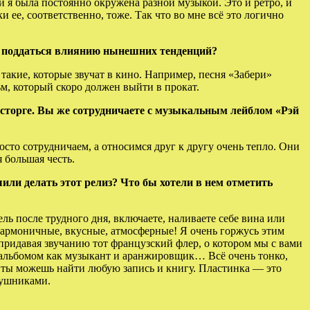
ей я была постоянно окружена разной музыкой. Это и ретро, и
ее, соответственно, тоже. Так что во мне всё это логично
ах поддаться влиянию нынешних тенденций?
 такие, которые звучат в кино. Например, песня «Забери»
м, который скоро должен выйти в прокат.
осторге. Вы же сотрудничаете с музыкальным лейблом «Рэй
то сотрудничаем, а относимся друг к другу очень тепло. Они
 большая честь.
ли делать этот релиз? Что бы хотели в нем отметить
ль после трудного дня, включаете, наливаете себе вина или
гармоничные, вкусные, атмосферные! Я очень горжусь этим
придавая звучанию тот французский флер, о котором мы с вами
 альбомом как музыкант и аранжировщик… Всё очень тонко,
е ты можешь найти любую запись и книгу. Пластинка — это
аушниками.