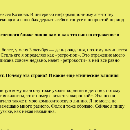
лексея Козлова. В интервью информационному агентству
екордс» и способах держать себя в тонусе в непростой период
исленного ближе лично вам и как это нашло отражение в
м более, у меня 3 октября — день рождения, поэтому начинается
 Стиль его я определяю как «ретро-поп». Это отражение моего
исана совсем недавно, налет «ретровости» в ней все равно
т. Почему эта страна? И какие еще этнические влияния
анцузскому шансону тоже уходит корнями в детство, потому
 вокалисты, этот номер считается «коронкой». Эта песня
питало также и мою композиторскую линию. Я не могла не
 намешано много разного. Фолк я тоже обожаю. Сейчас я пишу
музыке, как некая изюминка.