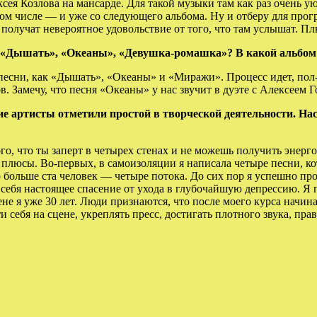
ея Козлова на мансарде. Для такой музыки там как раз очень ую
в том числе — и уже со следующего альбома. Ну и отберу для п
олучат невероятное удовольствие от того, что там услышат. Пл
— «Дышать», «Океаны», «Девушка-ромашка»? В какой альбом
песни, как «Дышать», «Океаны» и «Миражи». Процесс идет, пол-а
ов. Замечу, что песня «Океаны» у нас звучит в дуэте с Алексеем 
артисты отметили простой в творческой деятельности. Наск
о, что ты заперт в четырех стенах и не можешь получить энерг
 плюсы. Во-первых, в самоизоляции я написала четыре песни, к
о больше ста человек — четыре потока. До сих пор я успешно пр
я себя настоящее спасение от ухода в глубочайшую депрессию. 
не я уже 30 лет. Люди признаются, что после моего курса начина
себя на сцене, укреплять пресс, достигать плотного звука, прави