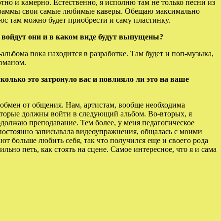
тно и камерно. Естественно, я исполню там не только песни из
рограммы свои самые любимые каверы. Обещаю максимально
юс там можно будет приобрести и саму пластинку.
 войдут они и в каком виде будут выпущены?
льбома пока находится в разработке. Там будет и поп-музыка,
Гоманом.
олько это затронуло вас и повлияло ли это на ваше
ообмен от общения. Нам, артистам, вообще необходима
оторые должны войти в следующий альбом. Во-вторых, я
одолжаю преподавание. Тем более, у меня педагогическое
Я постоянно записывала видеоупражнения, общалась с моими
ют больше любить себя, так что получился еще и своего рода
льно петь, как стоять на сцене. Самое интересное, что я и сама