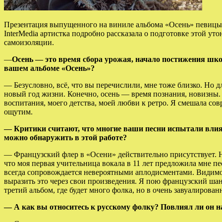
Презентация выпущенного на виниле альбома «Осень» певицы 
InterMedia артистка подробно рассказала о подготовке этой у
самоизоляции.
—
Осень — это время сбора урожая, начало постижения шко
вашем альбоме «Осень»?
— Безусловно, всё, что вы перечислили, мне тоже близко. Но д
новый год жизни. Конечно, осень — время познания, новизны. 
воспитания, моего детства, моей любви к ретро. Я смешала со
ощутим.
— Критики считают, что многие ваши песни испытали влия
можно обнаружить в этой работе?
— Французский флер в «Осени» действительно присутствует. На
что моя первая учительница вокала в 11 лет предложила мне п
всегда сопровождается невероятными аплодисментами. Видимо,
выразить это через свои произведения. Я пою французский шан
третий альбом, где будет много фолка, но в очень завуалирова
— А как вы относитесь к русскому фолку? Повлиял ли он н