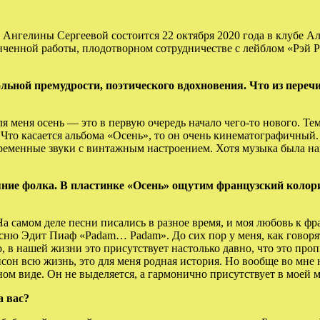
Ангелины Сергеевой состоится 22 октября 2020 года в клубе А
тонченной работы, плодотворном
сотрудничестве с лейблом «Рэй Р
льной премудрости, поэтического вдохновения. Что из переч
ля меня осень — это в первую очередь начало чего-то нового. Те
Что касается альбома «Осень», то он очень кинематографичный.
временные звуки с винтажным настроением. Хотя музыка была нап
ние фолка. В пластинке «Осень» ощутим французский колори
 самом деле песни писались в разное время, и моя любовь к фр
есню Эдит Пиаф «Padam… Padam». До сих пор у меня, как говорят
 в нашей жизни это присутствует настолько давно, что это про
сон всю жизнь, это для меня родная история. Но вообще во мне
нном виде. Он не выделяется, а гармонично присутствует в моей 
а вас?