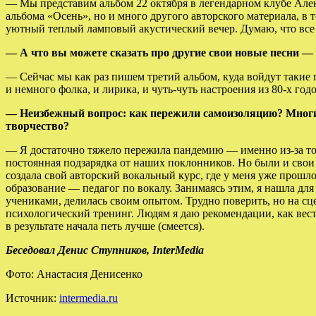
— Мы представим альбом 22 октября в легендарном клубе Алекс
альбома «Осень», но и много другого авторского материала, 
уютный теплый ламповый акустический вечер. Думаю, что все п
— А что вы можете сказать про другие свои новые песни 
— Сейчас мы как раз пишем третий альбом, куда войдут такие 
и немного фолка, и лирика, и чуть-чуть настроения из 80-х год
— Неизбежный вопрос: как пережили самоизоляцию? Многие 
творчество?
— Я достаточно тяжело пережила пандемию — именно из-за тог
постоянная подзарядка от наших поклонников. Но были и свои
создала свой авторский вокальный курс, где у меня уже прошл
образование — педагог по вокалу. Занимаясь этим, я нашла дл
учениками, делилась своим опытом. Трудно поверить, но на сце
психологический тренинг. Людям я даю рекомендации, как вести 
в результате начала петь лучше (смеется).
Беседовал Денис Ступников, InterMedia
Фото: Анастасия Денисенко
Источник:
intermedia.ru