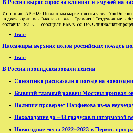
В России вырос спрос на клининг и «мужей на ча
Источник: AP 2022 По данным маркетплейса услуг YouDo.com, в
подкатегории, как “мастер на час”, “ремонт”, “отделочные раб
составил 19%», — сообщили РБК в YouDo. Одиннадцатипроцен
Театр
Пассажиры верхних полок российских поездов по
Театр
В России проиндексировали пенсии
Синоптики рассказали о погоде на новогодн
Бывший главный раввин Москвы призвал ев
Полиция проверяет Парфенова из-за неуведо
Похолодание до −43 градусов и штормовой в
Новогодние места 2022−2023 в Перми: прогр