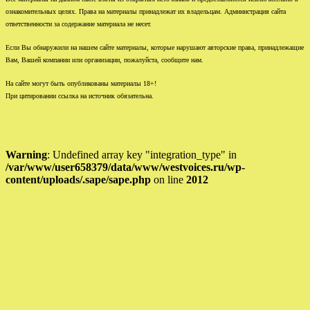
ознакомительных целях. Права на материалы принадлежат их владельцам. Администрация сайта
ответственности за содержание материала не несет.
Если Вы обнаружили на нашем сайте материалы, которые нарушают авторские права, принадлежащие
Вам, Вашей компании или организации, пожалуйста, сообщите нам.
На сайте могут быть опубликованы материалы 18+!
При цитировании ссылка на источник обязательна.
Warning
: Undefined array key "integration_type" in
/var/www/user658379/data/www/westvoices.ru/wp-
content/uploads/.sape/sape.php
on line
2012