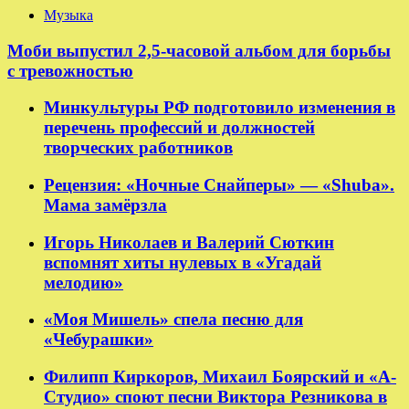
Музыка
Моби выпустил 2,5-часовой альбом для борьбы
с тревожностью
Минкультуры РФ подготовило изменения в
перечень профессий и должностей
творческих работников
Рецензия: «Ночные Снайперы» — «Shuba».
Мама замёрзла
Игорь Николаев и Валерий Сюткин
вспомнят хиты нулевых в «Угадай
мелодию»
«Моя Мишель» спела песню для
«Чебурашки»
Филипп Киркоров, Михаил Боярский и «А-
Студио» споют песни Виктора Резникова в