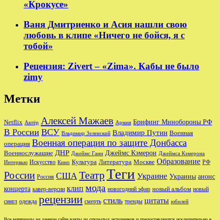
«Крокусе»
Ваня Дмитриенко и Асия нашли свою
любовь в клипе «Ничего не бойся, я с
тобой»
Рецензия: Zivert – «Zima». Кабы не было
zimy
Метки
Алексей Мажаев
Брифинг Минобороны РФ
Netflix
Актёр
Армия
В России
ВСУ
Владимир Путин
Военная
Владимир Зеленский
Военная операция по защите Донбасса
операция
ДНР
Джеймс Кэмерон
Военнослужащие
Джеймс Ганн
Джеймса Кэмерона
Образование
Культура
Москве
Литература
РФ
Интервью
Искусство
Кино
Теги
Театр
России
США
Украине
Украины
анонс
Россия
мода
клип
концерта
новый альбом
новогодний эфир
кавер-версии
новый
рецензии
стиль
цитаты
сингл
одежда
смерть
тренды
юбилей
Все материалы на данном сайте взяты из открытых источников и предоставляются исключительно в