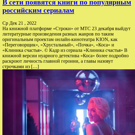
В сети появятся книги по популярным
российским сериалам
Ср Дек 21 , 2022
На книжной платформе «Строки» от МТС 23 декабря выйдут
литературные произведения разных жанров по таким
оригинальным проектам онлайн-кинотеатра KION, как
«Переговорщик», «Хрустальный», «Почка», «Коса» и
«Клиника счастья». © Кадр из сериала «Клиника счастья» В
книжной версии нуарного детектива «Коса» более подробно
раскроют личность главной героини, а главы назовут
строчками из […]