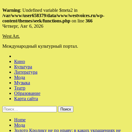
Warning
: Undefined variable $meta2 in
/var/www/user658379/data/www/westvoices.ru/wp-
content/themes/seek/functions.php
on line
366
Skip
Четверг, Авг 6, 2026
to
West Art.
content
Международный культурный портал.
Кино
Культура
Литература
Мода
Музыка
Театр
Образование
Карта сайта
Найти:
Home
Мода
Золото Кролику не по нраву: в каких украшениях не