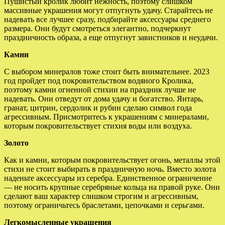
Пушистый кролик любит нежность, поэтому слишком
массивные украшения могут отпугнуть удачу. Старайтесь не
надевать все лучшее сразу, подбирайте аксессуары среднего
размера. Они будут смотреться элегантно, подчеркнут
праздничность образа, а еще отпугнут завистников и неудачи.
Камни
С выбором минералов тоже стоит быть внимательнее. 2023
год пройдет под покровительством водяного Кролика,
поэтому камни огненной стихии на праздник лучше не
надевать. Они отведут от дома удачу и богатство. Янтарь,
гранат, цитрин, сердолик и рубин сделаю символ года
агрессивным. Присмотритесь к украшениям с минералами,
которым покровительствует стихия воды или воздуха.
Золото
Как и камни, которым покровительствует огонь, металлы этой
стихи не стоит выбирать в праздничную ночь. Вместо золота
наденьте аксессуары из серебра. Единственное ограничение
— не носить крупные серебряные кольца на правой руке. Они
сделают ваш характер слишком строгим и агрессивным,
поэтому ограничьтесь браслетами, цепочками и серьгами.
Легкомысленные украшения