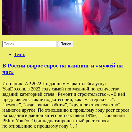
Найти:
Театр
В России вырос спрос на клининг и «мужей на
час»
Источник: AP 2022 По данным маркетплейса услуг
YouDo.com, в 2022 году самой популярной по количеству
заданий категорией стала «Ремонт и строительство». «В ней
представлены такие подкатегории, как “мастер на час”,
“ремонт”, “отделочные работы”, “крупное строительство”,
и многое другое. По отношению к прошлому году рост спроса
на задания в данной категории составил 19%», — сообщили
РБК в YouDo. Одиннадцатипроцентный рост спроса
по отношению к прошлому году […]