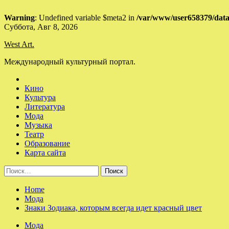
Warning
: Undefined variable $meta2 in
/var/www/user658379/data
Skip
Суббота, Авг 8, 2026
to
West Art.
content
Международный культурный портал.
Кино
Культура
Литература
Мода
Музыка
Театр
Образование
Карта сайта
Найти:
Home
Мода
Знаки Зодиака, которым всегда идет красный цвет
Мода