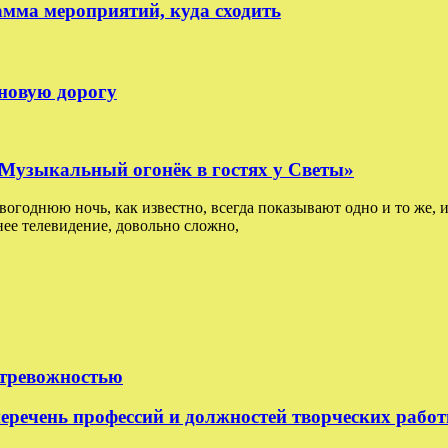
амма мероприятий, куда сходить
 новую дорогу
: Музыкальный огонёк в гостях у Светы»
овогоднюю ночь, как известно, всегда показывают одно и то же, и
ее телевидение, довольно сложно,
 тревожностью
еречень профессий и должностей творческих рабо