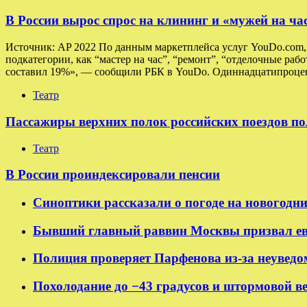
В России вырос спрос на клининг и «мужей на ча
Источник: AP 2022 По данным маркетплейса услуг YouDo.com, в
подкатегории, как “мастер на час”, “ремонт”, “отделочные раб
составил 19%», — сообщили РБК в YouDo. Одиннадцатипроцен
Театр
Пассажиры верхних полок российских поездов по
Театр
В России проиндексировали пенсии
Синоптики рассказали о погоде на новогодн
Бывший главный раввин Москвы призвал ев
Полиция проверяет Парфенова из-за неуведо
Похолодание до −43 градусов и штормовой в