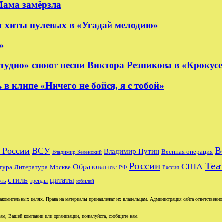
Мама замёрзла
 хиты нулевых в «Угадай мелодию»
»
удио» споют песни Виктора Резникова в «Крокус
 клипе «Ничего не бойся, я с тобой»
y
В
 России
ВСУ
Владимир Путин
Военная операция
Владимир Зеленский
Теа
России
США
Образование
тура
Москве
Литература
РФ
Россия
стиль
цитаты
рть
тренды
юбилей
комительных целях. Права на материалы принадлежат их владельцам. Администрация сайта ответственност
ам, Вашей компании или организации, пожалуйста, сообщите нам.