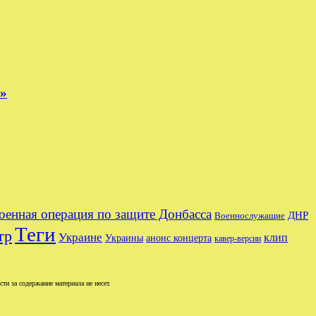
е»
оенная операция по защите Донбасса
ДНР
Военнослужащие
Теги
тр
Украине
клип
Украины
анонс концерта
кавер-версии
и за содержание материала не несет.