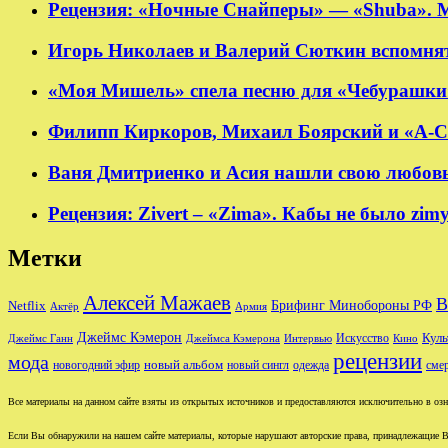
Рецензия: «Ночные Снайперы» — «Shuba». 
Игорь Николаев и Валерий Сюткин вспомнят
«Моя Мишель» спела песню для «Чебурашки
Филипп Киркоров, Михаил Боярский и «А-Ст
Ваня Дмитриенко и Асия нашли свою любовь в
Рецензия: Zivert – «Zima». Кабы не было zim
Метки
Алексей Мажаев
В
Брифинг Минобороны РФ
Netflix
Актёр
Армия
Джеймс Кэмерон
Куль
Джеймс Ганн
Джеймса Кэмерона
Интервью
Искусство
Кино
рецензии
мода
новый альбом
новогодний эфир
новый сингл
одежда
сме
Все материалы на данном сайте взяты из открытых источников и предоставляются исключительно в озна
Если Вы обнаружили на нашем сайте материалы, которые нарушают авторские права, принадлежащие В