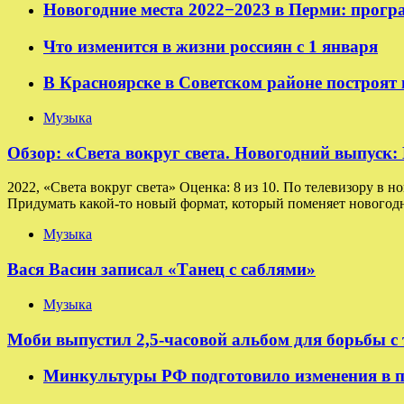
Новогодние места 2022−2023 в Перми: прогр
Что изменится в жизни россиян с 1 января
В Красноярске в Советском районе построят
Музыка
Обзор: «Света вокруг света. Новогодний выпуск
2022, «Света вокруг света» Оценка: 8 из 10. По телевизору в н
Придумать какой-то новый формат, который поменяет новогодн
Музыка
Вася Васин записал «Танец с саблями»
Музыка
Моби выпустил 2,5-часовой альбом для борьбы с
Минкультуры РФ подготовило изменения в п