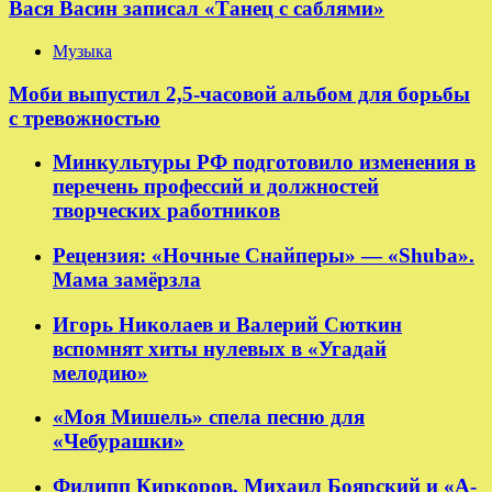
Вася Васин записал «Танец с саблями»
Музыка
Моби выпустил 2,5-часовой альбом для борьбы
с тревожностью
Минкультуры РФ подготовило изменения в
перечень профессий и должностей
творческих работников
Рецензия: «Ночные Снайперы» — «Shuba».
Мама замёрзла
Игорь Николаев и Валерий Сюткин
вспомнят хиты нулевых в «Угадай
мелодию»
«Моя Мишель» спела песню для
«Чебурашки»
Филипп Киркоров, Михаил Боярский и «А-