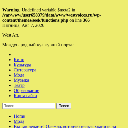
Warning
: Undefined variable $meta2 in
/var/www/user658379/data/www/westvoices.ru/wp-
content/themes/seek/functions.php
on line
366
Skip
Пятница, Авг 7, 2026
to
West Art.
content
Международный культурный портал.
Кино
Культура
Литература
Мода
Музыка
Театр
Образование
Карта сайта
Найти:
Home
Мода
Вы так делаете! Одежда, которую нельзя хранить на