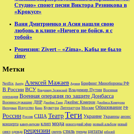
Студио» споют песни Виктора Резникова в
«Крокусе»
Ваня Дмитриенко и Асия нашли свою
любовь в клипе «Ничего не бойся, я с
тобой»
Рецензия: Zivert – «Zima». Кабы не было
zimy
Метки
Алексей Мажаев
Брифинг Минобороны РФ
Netflix
Актёр
Армия
В России
ВСУ
Владимир Путин
Военная
Владимир Зеленский
Военная операция по защите Донбасса
операция
ДНР
Джеймс Кэмерон
Военнослужащие
Джеймс Ганн
Джеймса Кэмерона
Образование
Культура
Москве
Литература
РФ
Интервью
Искусство
Кино
Теги
Театр
России
США
Украине
Украины
анонс
Россия
мода
клип
концерта
новый альбом
новогодний эфир
кавер-версии
новый
рецензии
стиль
цитаты
сингл
одежда
смерть
тренды
юбилей