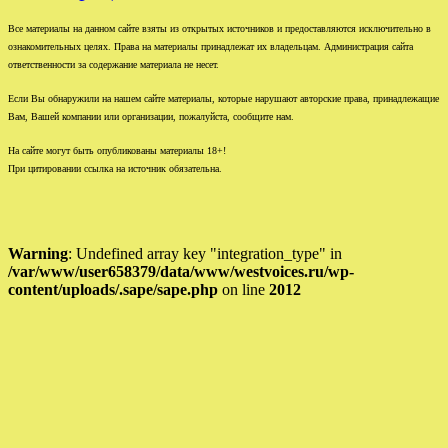
Все материалы на данном сайте взяты из открытых источников и предоставляются исключительно в
ознакомительных целях. Права на материалы принадлежат их владельцам. Администрация сайта
ответственности за содержание материала не несет.
Если Вы обнаружили на нашем сайте материалы, которые нарушают авторские права, принадлежащие
Вам, Вашей компании или организации, пожалуйста, сообщите нам.
На сайте могут быть опубликованы материалы 18+!
При цитировании ссылка на источник обязательна.
Warning
: Undefined array key "integration_type" in
/var/www/user658379/data/www/westvoices.ru/wp-
content/uploads/.sape/sape.php
on line
2012