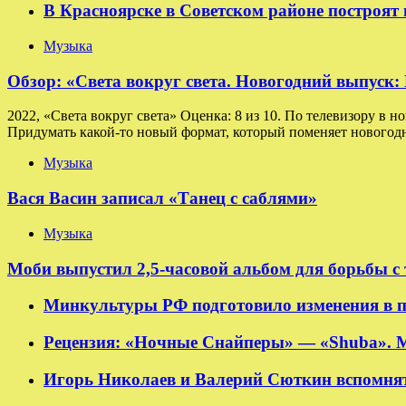
В Красноярске в Советском районе построят
Музыка
Обзор: «Света вокруг света. Новогодний выпуск
2022, «Света вокруг света» Оценка: 8 из 10. По телевизору в н
Придумать какой-то новый формат, который поменяет новогодн
Музыка
Вася Васин записал «Танец с саблями»
Музыка
Моби выпустил 2,5-часовой альбом для борьбы с
Минкультуры РФ подготовило изменения в п
Рецензия: «Ночные Снайперы» — «Shuba». 
Игорь Николаев и Валерий Сюткин вспомнят