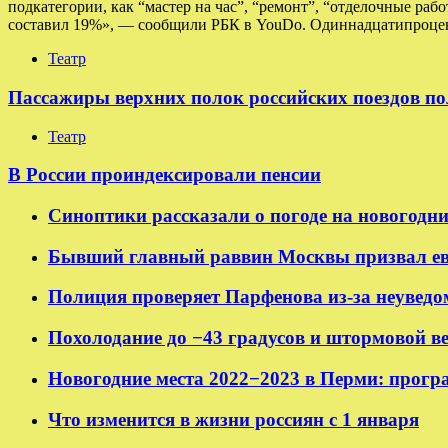
подкатегории, как “мастер на час”, “ремонт”, “отделочные раб
составил 19%», — сообщили РБК в YouDo. Одиннадцатипроцен
Театр
Пассажиры верхних полок российских поездов по
Театр
В России проиндексировали пенсии
Синоптики рассказали о погоде на новогодн
Бывший главный раввин Москвы призвал ев
Полиция проверяет Парфенова из-за неуведо
Похолодание до −43 градусов и штормовой в
Новогодние места 2022−2023 в Перми: прогр
Что изменится в жизни россиян с 1 января