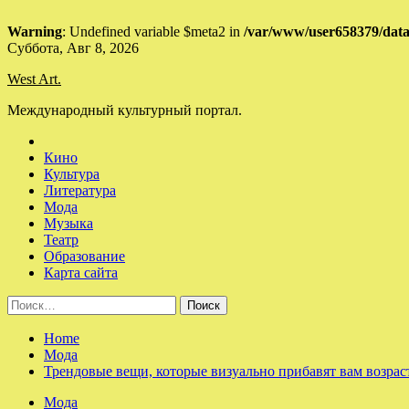
Warning
: Undefined variable $meta2 in
/var/www/user658379/data
Skip
Суббота, Авг 8, 2026
to
West Art.
content
Международный культурный портал.
Кино
Культура
Литература
Мода
Музыка
Театр
Образование
Карта сайта
Найти:
Home
Мода
Трендовые вещи, которые визуально прибавят вам возрас
Мода