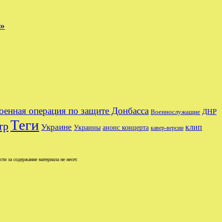
е»
оенная операция по защите Донбасса
ДНР
Военнослужащие
Теги
тр
Украине
клип
Украины
анонс концерта
кавер-версии
и за содержание материала не несет.