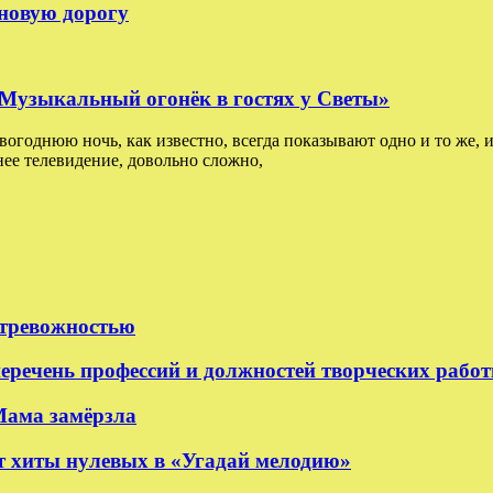
 новую дорогу
: Музыкальный огонёк в гостях у Светы»
овогоднюю ночь, как известно, всегда показывают одно и то же, и
ее телевидение, довольно сложно,
 тревожностью
еречень профессий и должностей творческих рабо
Мама замёрзла
 хиты нулевых в «Угадай мелодию»