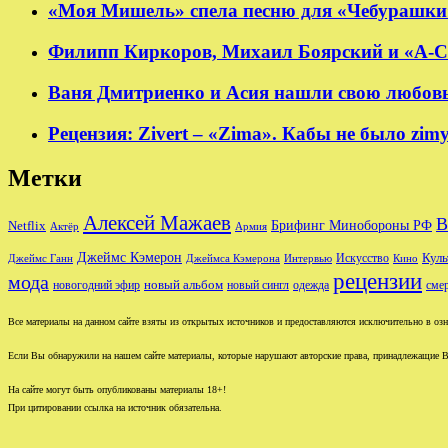
«Моя Мишель» спела песню для «Чебурашки
Филипп Киркоров, Михаил Боярский и «А-Ст
Ваня Дмитриенко и Асия нашли свою любовь в
Рецензия: Zivert – «Zima». Кабы не было zim
Метки
Алексей Мажаев
В
Брифинг Минобороны РФ
Netflix
Актёр
Армия
Джеймс Кэмерон
Куль
Джеймс Ганн
Джеймса Кэмерона
Интервью
Искусство
Кино
рецензии
мода
новый альбом
новогодний эфир
новый сингл
одежда
сме
Все материалы на данном сайте взяты из открытых источников и предоставляются исключительно в озна
Если Вы обнаружили на нашем сайте материалы, которые нарушают авторские права, принадлежащие В
На сайте могут быть опубликованы материалы 18+!
При цитировании ссылка на источник обязательна.