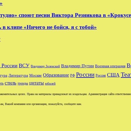
»
удио» споют песни Виктора Резникова в «Крокус
 клипе «Ничего не бойся, я с тобой»
y
В
 России
ВСУ
Владимир Путин
Военная операция
Владимир Зеленский
Теа
России
США
Образование
тура
Москве
Литература
РФ
Россия
стиль
цитаты
рть
тренды
юбилей
комительных целях. Права на материалы принадлежат их владельцам. Администрация сайта ответственност
ам, Вашей компании или организации, пожалуйста, сообщите нам.