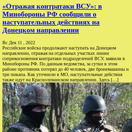
«Отражая контратаки ВСУ»: в
Минобороны РФ сообщили о
наступательных действиях на
Донецком направлении
Вс Дек 11 , 2022
Российские войска продолжают наступать на Донецком
направлении, отражая на отдельных участках линии
соприкосновения контратаки подразделений ВСУ, заявили в
Минобороны РФ. По данным ведомства, за сутки в этом
районе противник потерял до 40 человек, две бронемашины и
три пикапа. Как уточнили в МО, наступательные действия
также идут на Краснолиманском направлении. Здесь […]