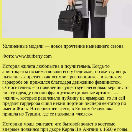
Удлиненные модели — новое прочтение нынешнего сезона
Фото: www.burberry.com
История жилета любопытна и поучительна. Когда-то
аристократы позаимствовали его у бедняков, позже эту вещь
пытались запретить как «символ революции», а в женском
гардеробе он прижился благодаря
движению феминисток.
Относительно его появления существует несколько версий: то
ли эту одежду носили французские цирковые артисты —
«жили», которые развлекали публику на ярмарках, то ли сей
предмет гардероба сшил некий портной-экспериментатор по
имени Жиль. Но вероятнее всего, в Европу безрукавка
пришла из Турции, где ее называли «желек».
Историки моды считают, что бытовой жилет в костюме
впервые появился при дворе Карла II в Англии в 1660-е годы.