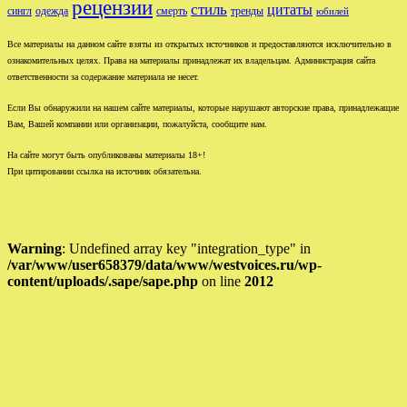
рецензии
стиль
цитаты
сингл
одежда
смерть
тренды
юбилей
Все материалы на данном сайте взяты из открытых источников и предоставляются исключительно в
ознакомительных целях. Права на материалы принадлежат их владельцам. Администрация сайта
ответственности за содержание материала не несет.
Если Вы обнаружили на нашем сайте материалы, которые нарушают авторские права, принадлежащие
Вам, Вашей компании или организации, пожалуйста, сообщите нам.
На сайте могут быть опубликованы материалы 18+!
При цитировании ссылка на источник обязательна.
Warning
: Undefined array key "integration_type" in
/var/www/user658379/data/www/westvoices.ru/wp-
content/uploads/.sape/sape.php
on line
2012