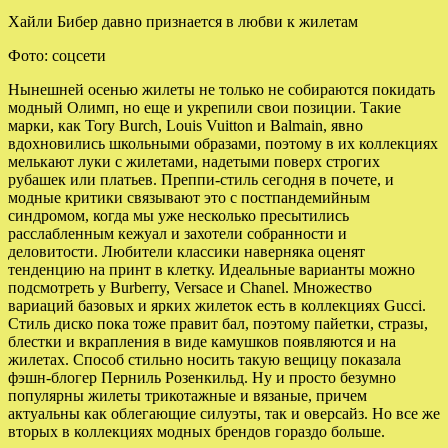
Хайли Бибер давно признается в любви к жилетам
Фото: соцсети
Нынешней осенью жилеты не только не собираются покидать
модный Олимп, но еще и укрепили свои позиции. Такие
марки, как Tory Burch, Louis Vuitton и Balmain, явно
вдохновились школьными образами, поэтому в их коллекциях
мелькают луки с жилетами, надетыми поверх строгих
рубашек или платьев. Преппи-стиль сегодня в почете, и
модные критики связывают это с постпандемийным
синдромом, когда мы уже несколько пресытились
расслабленным кежуал и захотели собранности и
деловитости. Любители классики наверняка оценят
тенденцию на принт в клетку. Идеальные варианты можно
подсмотреть у Burberry, Versace и Chanel. Множество
вариаций базовых и ярких жилеток есть в коллекциях Gucci.
Стиль диско пока тоже правит бал, поэтому пайетки, стразы,
блестки и вкрапления в виде камушков появляются и на
жилетах. Способ стильно носить такую вещицу показала
фэшн-блогер Перниль Розенкильд. Ну и просто безумно
популярны жилеты трикотажные и вязаные, причем
актуальны как облегающие силуэты, так и оверсайз. Но все же
вторых в коллекциях модных брендов гораздо больше.