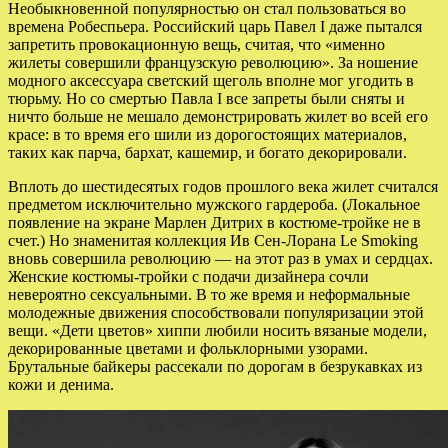
Необыкновенной популярностью он стал пользоваться во
времена Робеспьера. Российский царь Павел I даже пытался
запретить провокационную вещь, считая, что «именно
жилеты совершили французскую революцию». За ношение
модного аксессуара светский щеголь вполне мог угодить в
тюрьму. Но со смертью Павла I все запреты были сняты и
ничто больше не мешало демонстрировать жилет во всей его
красе: в то время его шили из дорогостоящих материалов,
таких как парча, бархат, кашемир, и богато декорировали.
Вплоть до шестидесятых годов прошлого века жилет считался
предметом исключительно мужского гардероба. (Локальное
появление на экране Марлен Дитрих в костюме-тройке не в
счет.) Но знаменитая коллекция Ив Сен-Лорана Le Smoking
вновь совершила революцию — на этот раз в умах и сердцах.
Женские костюмы-тройки с подачи дизайнера сочли
невероятно сексуальными. В то же время и неформальные
молодежные движения способствовали популяризации этой
вещи. «Дети цветов» хиппи любили носить вязаные модели,
декорированные цветами и фольклорными узорами.
Брутальные байкеры рассекали по дорогам в безрукавках из
кожи и денима.