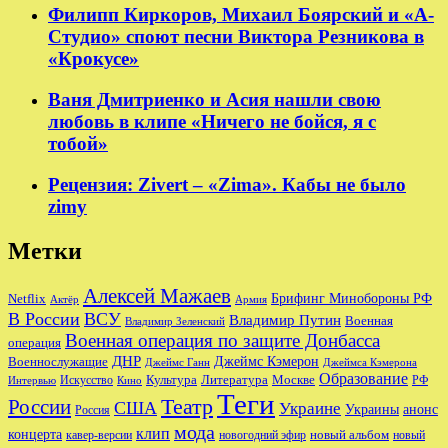
Филипп Киркоров, Михаил Боярский и «А-
Студио» споют песни Виктора Резникова в
«Крокусе»
Ваня Дмитриенко и Асия нашли свою
любовь в клипе «Ничего не бойся, я с
тобой»
Рецензия: Zivert – «Zima». Кабы не было
zimy
Метки
Алексей Мажаев
Брифинг Минобороны РФ
Netflix
Актёр
Армия
В России
ВСУ
Владимир Путин
Военная
Владимир Зеленский
Военная операция по защите Донбасса
операция
ДНР
Джеймс Кэмерон
Военнослужащие
Джеймс Ганн
Джеймса Кэмерона
Образование
Культура
Москве
Литература
РФ
Интервью
Искусство
Кино
Теги
Театр
России
США
Украине
Украины
анонс
Россия
мода
клип
концерта
новый альбом
новогодний эфир
кавер-версии
новый