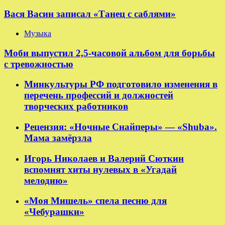
Вася Васин записал «Танец с саблями»
Музыка
Моби выпустил 2,5-часовой альбом для борьбы
с тревожностью
Минкультуры РФ подготовило изменения в
перечень профессий и должностей
творческих работников
Рецензия: «Ночные Снайперы» — «Shuba».
Мама замёрзла
Игорь Николаев и Валерий Сюткин
вспомнят хиты нулевых в «Угадай
мелодию»
«Моя Мишель» спела песню для
«Чебурашки»