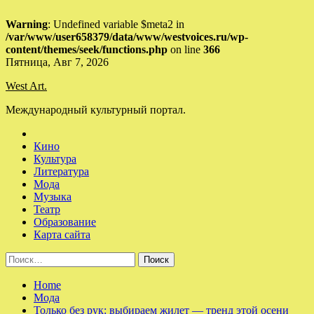
Warning
: Undefined variable $meta2 in
/var/www/user658379/data/www/westvoices.ru/wp-
content/themes/seek/functions.php
on line
366
Skip
Пятница, Авг 7, 2026
to
West Art.
content
Международный культурный портал.
Кино
Культура
Литература
Мода
Музыка
Театр
Образование
Карта сайта
Найти:
Home
Мода
Только без рук: выбираем жилет — тренд этой осени