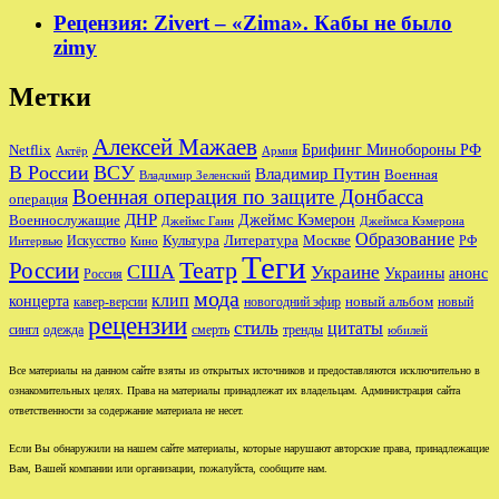
Рецензия: Zivert – «Zima». Кабы не было
zimy
Метки
Алексей Мажаев
Брифинг Минобороны РФ
Netflix
Актёр
Армия
В России
ВСУ
Владимир Путин
Военная
Владимир Зеленский
Военная операция по защите Донбасса
операция
ДНР
Джеймс Кэмерон
Военнослужащие
Джеймс Ганн
Джеймса Кэмерона
Образование
Культура
Москве
Литература
РФ
Интервью
Искусство
Кино
Теги
Театр
России
США
Украине
Украины
анонс
Россия
мода
клип
концерта
новый альбом
новогодний эфир
кавер-версии
новый
рецензии
стиль
цитаты
сингл
одежда
смерть
тренды
юбилей
Все материалы на данном сайте взяты из открытых источников и предоставляются исключительно в
ознакомительных целях. Права на материалы принадлежат их владельцам. Администрация сайта
ответственности за содержание материала не несет.
Если Вы обнаружили на нашем сайте материалы, которые нарушают авторские права, принадлежащие
Вам, Вашей компании или организации, пожалуйста, сообщите нам.