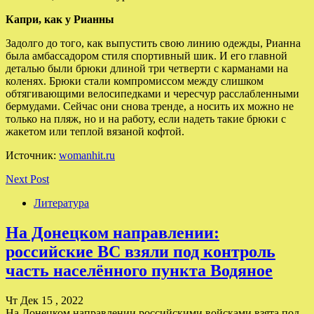
Капри, как у Рианны
Задолго до того, как выпустить свою линию одежды, Рианна
была амбассадором стиля спортивный шик. И его главной
деталью были брюки длиной три четверти с карманами на
коленях. Брюки стали компромиссом между слишком
обтягивающими велосипедками и чересчур расслабленными
бермудами. Сейчас они снова тренде, а носить их можно не
только на пляж, но и на работу, если надеть такие брюки с
жакетом или теплой вязаной кофтой.
Источник:
womanhit.ru
Next Post
Литература
На Донецком направлении:
российские ВС взяли под контроль
часть населённого пункта Водяное
Чт Дек 15 , 2022
На Донецком направлении российскими войсками взята под