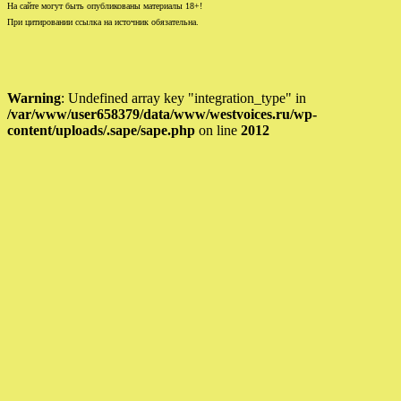
На сайте могут быть опубликованы материалы 18+!
При цитировании ссылка на источник обязательна.
Warning
: Undefined array key "integration_type" in
/var/www/user658379/data/www/westvoices.ru/wp-
content/uploads/.sape/sape.php
on line
2012