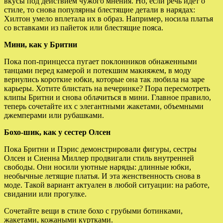
вкусы под действием чужого мнения. Но, если речь идет о
стиле, то снова популярны блестящие детали в нарядах:
Хилтон умело вплетала их в образ. Например, носила платья
со вставками из пайеток или блестящие пояса.
Мини, как у Бритни
Пока поп-принцесса пугает поклонников обнаженными
танцами перед камерой и потекшим макияжем, в моду
вернулись короткие юбки, которые она так любила на заре
карьеры. Хотите блистать на вечеринке? Пора пересмотреть
клипы Бритни и снова облачиться в мини. Главное правило,
теперь сочетайте их с элегантными жакетами, объемными
джемперами или рубашками.
Бохо-шик, как у сестер Олсен
Пока Бритни и Пэрис демонстрировали фигуры, сестры
Олсен и Сиенна Миллер продвигали стиль внутренней
свободы. Они носили уютные наряды: длинные юбки,
необычные летящие платья. И эта женственность снова в
моде. Такой вариант актуален в любой ситуации: на работе,
свидании или прогулке.
Сочетайте вещи в стиле бохо с грубыми ботинками,
жакетами, кожаными куртками.