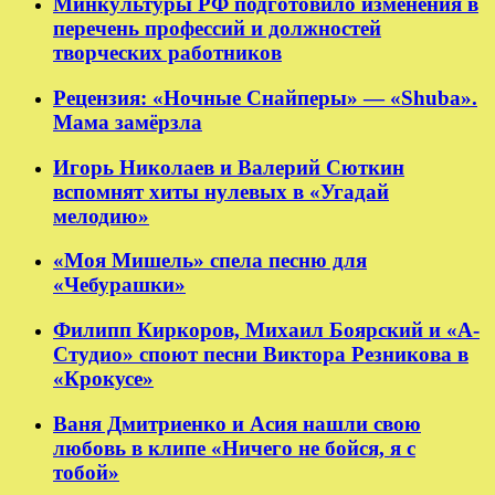
Минкультуры РФ подготовило изменения в
перечень профессий и должностей
творческих работников
Рецензия: «Ночные Снайперы» — «Shuba».
Мама замёрзла
Игорь Николаев и Валерий Сюткин
вспомнят хиты нулевых в «Угадай
мелодию»
«Моя Мишель» спела песню для
«Чебурашки»
Филипп Киркоров, Михаил Боярский и «А-
Студио» споют песни Виктора Резникова в
«Крокусе»
Ваня Дмитриенко и Асия нашли свою
любовь в клипе «Ничего не бойся, я с
тобой»