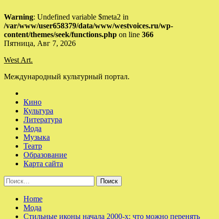
Warning
: Undefined variable $meta2 in
/var/www/user658379/data/www/westvoices.ru/wp-
content/themes/seek/functions.php
on line
366
Skip
Пятница, Авг 7, 2026
to
West Art.
content
Международный культурный портал.
Кино
Культура
Литература
Мода
Музыка
Театр
Образование
Карта сайта
Найти:
Home
Мода
Стильные иконы начала 2000-х: что можно перенять