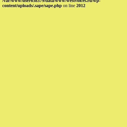
/var/www/user658379/data/www/westvoices.ru/wp-
content/uploads/.sape/sape.php
on line
2012