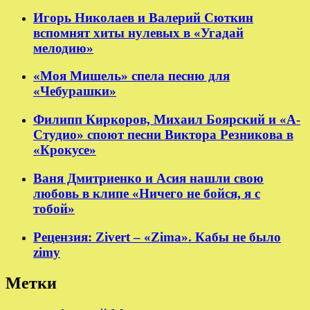
Игорь Николаев и Валерий Сюткин
вспомнят хиты нулевых в «Угадай
мелодию»
«Моя Мишель» спела песню для
«Чебурашки»
Филипп Киркоров, Михаил Боярский и «А-
Студио» споют песни Виктора Резникова в
«Крокусе»
Ваня Дмитриенко и Асия нашли свою
любовь в клипе «Ничего не бойся, я с
тобой»
Рецензия: Zivert – «Zima». Кабы не было
zimy
Метки