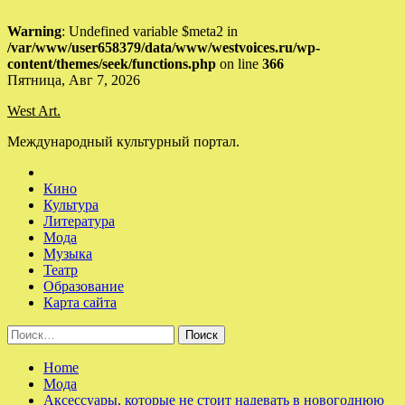
Warning
: Undefined variable $meta2 in
/var/www/user658379/data/www/westvoices.ru/wp-
content/themes/seek/functions.php
on line
366
Skip
Пятница, Авг 7, 2026
to
West Art.
content
Международный культурный портал.
Кино
Культура
Литература
Мода
Музыка
Театр
Образование
Карта сайта
Найти:
Home
Мода
Аксессуары, которые не стоит надевать в новогоднюю