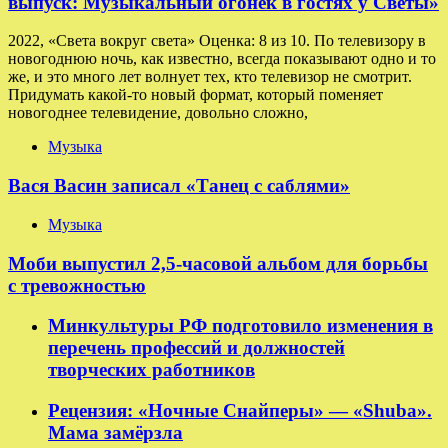
выпуск: Музыкальный огонёк в гостях у Светы»
2022, «Света вокруг света» Оценка: 8 из 10. По телевизору в
новогоднюю ночь, как известно, всегда показывают одно и то
же, и это много лет волнует тех, кто телевизор не смотрит.
Придумать какой-то новый формат, который поменяет
новогоднее телевидение, довольно сложно,
Музыка
Вася Васин записал «Танец с саблями»
Музыка
Моби выпустил 2,5-часовой альбом для борьбы
с тревожностью
Минкультуры РФ подготовило изменения в
перечень профессий и должностей
творческих работников
Рецензия: «Ночные Снайперы» — «Shuba».
Мама замёрзла