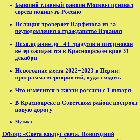
Бывший главный раввин Москвы призвал
евреев покинуть Россию
Полиция проверяет Парфенова из-за
неуведомления о гражданстве Израиля
Похолодание до −43 градусов и штормовой
ветер ожидаются в Красноярском крае 31
декабря
Новогодние места 2022−2023 в Перми:
программа мероприятий, куда сходить
Что изменится в жизни россиян с 1 января
В Красноярске в Советском районе построят
новую дорогу
Музыка
Обзор: «Света вокруг света. Новогодний