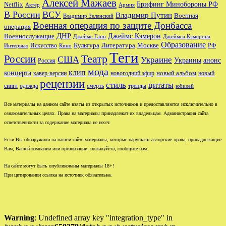
Алексей Мажаев
Брифинг Минобороны РФ
Netflix
Актёр
Армия
В России
ВСУ
Владимир Путин
Военная
Владимир Зеленский
Военная операция по защите Донбасса
операция
ДНР
Джеймс Кэмерон
Военнослужащие
Джеймс Ганн
Джеймса Кэмерона
Образование
Культура
Москве
Литература
РФ
Интервью
Искусство
Кино
Теги
Театр
России
США
Украине
Украины
анонс
Россия
мода
клип
концерта
новый альбом
новогодний эфир
кавер-версии
новый
рецензии
стиль
цитаты
сингл
одежда
смерть
тренды
юбилей
Все материалы на данном сайте взяты из открытых источников и предоставляются исключительно в
ознакомительных целях. Права на материалы принадлежат их владельцам. Администрация сайта
ответственности за содержание материала не несет.
Если Вы обнаружили на нашем сайте материалы, которые нарушают авторские права, принадлежащие
Вам, Вашей компании или организации, пожалуйста, сообщите нам.
На сайте могут быть опубликованы материалы 18+!
При цитировании ссылка на источник обязательна.
Warning
: Undefined array key "integration_type" in