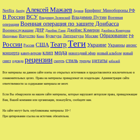
Алексей Мажаев
Брифинг Минобороны РФ
Netflix
Актёр
Армия
В России
ВСУ
Владимир Путин
Военная
Владимир Зеленский
Военная операция по защите Донбасса
операция
ДНР
Джеймс Кэмерон
Военнослужащие
Джеймс Ганн
Джеймса Кэмерона
Образование
Культура
Москве
Литература
РФ
Интервью
Искусство
Кино
Теги
Театр
России
США
Украине
Украины
анонс
Россия
мода
клип
концерта
новый альбом
новогодний эфир
кавер-версии
новый
рецензии
стиль
цитаты
сингл
одежда
смерть
тренды
юбилей
Все материалы на данном сайте взяты из открытых источников и предоставляются исключительно в
ознакомительных целях. Права на материалы принадлежат их владельцам. Администрация сайта
ответственности за содержание материала не несет.
Если Вы обнаружили на нашем сайте материалы, которые нарушают авторские права, принадлежащие
Вам, Вашей компании или организации, пожалуйста, сообщите нам.
На сайте могут быть опубликованы материалы 18+!
При цитировании ссылка на источник обязательна.