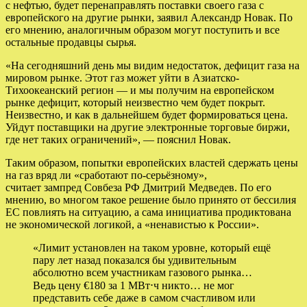
с нефтью, будет перенаправлять поставки своего газа с
европейского на другие рынки, заявил Александр Новак. По
его мнению, аналогичным образом могут поступить и все
остальные продавцы сырья.
«На сегодняшний день мы видим недостаток, дефицит газа на
мировом рынке. Этот газ может уйти в Азиатско-
Тихоокеанский регион — и мы получим на европейском
рынке дефицит, который неизвестно чем будет покрыт.
Неизвестно, и как в дальнейшем будет формироваться цена.
Уйдут поставщики на другие электронные торговые биржи,
где нет таких ограничений», — пояснил Новак.
Таким образом, попытки европейских властей сдержать цены
на газ вряд ли «сработают по-серьёзному»,
считает
зампред
Совбеза РФ Дмитрий Медведев. По его
мнению, во многом такое решение было принято от бессилия
ЕС повлиять на ситуацию, а сама инициатива продиктована
не экономической логикой, а «ненавистью к России».
«Лимит установлен на таком уровне, который ещё
пару лет назад показался бы удивительным
абсолютно всем участникам газового рынка…
Ведь цену €180 за 1 МВт⋅ч никто… не мог
представить себе даже в самом счастливом или