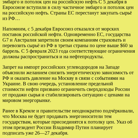
эмбарго и потолок цен на российскую нефть С 5 декабря в
Евросоюзе вступили в силу частичное эмбарго и потолок цен
на российскую нефть. Страны ЕС перестанут закупать сырьё
из РФ…
Напомним, с 5 декабря Евросоюз отказался от морских
поставок российской нефти. Одновременно ЕС, государства
G7 и Австралия запретили своим компаниям страховать и
перевозить сырьё из РФ в третьи страны по цене выше $60 за
баррель. С 5 февраля 2023 года соответствующие ограничения
должны распространиться и на нефтепродукты.
Запрет на импорт российских углеводородов на Западе
объяснили желанием снизить энергетическую зависимость от
РФ и оказать давление на Москву в связи с событиями на
Украине. В свою очередь, установление предельной
стоимости нефти призвано ограничить сверхдоходы России
от продажи сырья и стабилизировать ситуацию с ценами на
мировом энергорынке.
Ранее в Кремле и правительстве неоднократно подчёркивали,
что Москва не будет продавать энергоносители тем
государствам, которые присоединятся к потолку цен. Указ об
этом президент России Владимир Путин планирует
подписать уже 26—27 декабря.