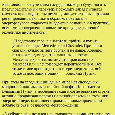
Как заявил накануне глава государства, меры будут носить
предупредительный характер, поскольку Запад пытается
навязать производителям нефти административные правила
регулирования цен. Таким образом, покупатели
энергоресурсов стараются внедрить в сознание и в практику
всего мира совершенно новые, не присущие рыночной
экономике инструменты.
«Представьте себе: вы захотели прийти и купить,
условно говоря, Mercedes или Chevrolet. Пришли и
сказали: куплю за пять рублей и не выше. Хорошо,
вы купите одну, две, три машины, а потом
Mercedes закроется, потому что производство
Mercedes или Chevrolet будет нерентабельным. Всё
то же самое происходит и в сфере энергетики, всё
то же самое, один в один», — объяснил Путин.
При этом на сегодняшний день в мире нет свободных
мощностей для замены российской нефти. Как отметил
Владимир Путин, в последние годы многие развитые страны
активно продвигали переход на возобновляемые источники
энергии и перестали инвестировать в новые проекты по
добыче сырья и разработке месторождений.
«А сейчас ещё и потолок цен стараются в административном