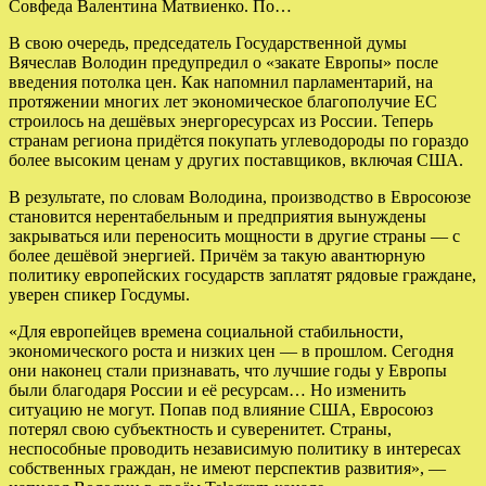
Совфеда Валентина Матвиенко. По…
В свою очередь, председатель Государственной думы
Вячеслав Володин предупредил о «закате Европы» после
введения потолка цен. Как напомнил парламентарий, на
протяжении многих лет экономическое благополучие ЕС
строилось на дешёвых энергоресурсах из России. Теперь
странам региона придётся покупать углеводороды по гораздо
более высоким ценам у других поставщиков, включая США.
В результате, по словам Володина, производство в Евросоюзе
становится нерентабельным и предприятия вынуждены
закрываться или переносить мощности в другие страны — с
более дешёвой энергией. Причём за такую авантюрную
политику европейских государств заплатят рядовые граждане,
уверен спикер Госдумы.
«Для европейцев времена социальной стабильности,
экономического роста и низких цен — в прошлом. Сегодня
они наконец стали признавать, что лучшие годы у Европы
были благодаря России и её ресурсам… Но изменить
ситуацию не могут. Попав под влияние США, Евросоюз
потерял свою субъектность и суверенитет. Страны,
неспособные проводить независимую политику в интересах
собственных граждан, не имеют перспектив развития», —