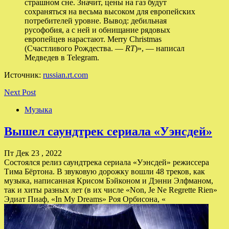
страшном сне. Значит, цены на газ будут
сохраняться на весьма высоком для европейских
потребителей уровне. Вывод: дебильная
русофобия, а с ней и обнищание рядовых
европейцев нарастают. Merry Christmas
(Счастливого Рождества. —
RT
)», — написал
Медведев в Telegram.
Источник:
russian.rt.com
Next Post
Музыка
Вышел саундтрек сериала «Уэнсдей»
Пт Дек 23 , 2022
Состоялся релиз саундтрека сериала «Уэнсдей» режиссера
Тима Бёртона. В звуковую дорожку вошли 48 треков, как
музыка, написанная Крисом Бэйконом и Дэнни Элфманом,
так и хиты разных лет (в их числе «Non, Je Ne Regrette Rien»
Эдиат Пиаф, «In My Dreams» Роя Орбисона, «