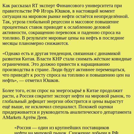
Как рассказал RT эксперт Финансового университета при
правительстве РФ Игорь Юшков, в настоящий момент
ситуация на мировом рынке нефти остаётся неопределённой.
Так, угроза глобальной рецессии и массовое повышение
процентных ставок приводят к ослаблению деловой
активности, сокращению перевозок и падению спроса на
топливо. В результате мировые цены на нефть в последние
месяцы планомерно снижаются.
«Однако есть и другая тенденция, связанная с динамикой
развития Китая. Власти КНР стали снимать жёсткие ковидные
ограничения. Это должно привести к наращиванию
производства в стране. Люди будут активнее перемещаться,
что приведёт к росту спроса на топливо и повышению цен на
нефть», — отметил Юшков.
Более того, если спрос на энергосырьё в Китае продолжит
расти, а Россия сократит экспорт нефти на мировой рынок, то
глобальный дефицит энергии обострится и цены вырастут
ещё выше, не исключил специалист. Похожей оценки
придерживается и руководитель аналитического департамента
AMarkets Артём Деев.
«Россия — один из крупнейших поставщиков
нефти на мировой рынок. Снижение добычи в РФ