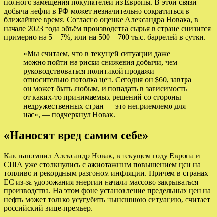
полного замещения покупателей из Европы. В этой связи
добыча нефти в РФ может незначительно сократиться в
ближайшее время. Согласно оценке Александра Новака, в
начале 2023 года объём производства сырья в стране снизится
примерно на 5—7%, или на 500—700 тыс. баррелей в сутки.
«Мы считаем, что в текущей ситуации даже
можно пойти на риски снижения добычи, чем
руководствоваться политикой продажи
относительно потолка цен. Сегодня он $60, завтра
он может быть любым, и попадать в зависимость
от каких-то принимаемых решений со стороны
недружественных стран — это неприемлемо для
нас», — подчеркнул Новак.
«Наносят вред самим себе»
Как напомнил Александр Новак, в текущем году Европа и
США уже столкнулись с ажиотажным повышением цен на
топливо и рекордным разгоном инфляции. Причём в странах
ЕС из-за удорожания энергии начали массово закрываться
производства. На этом фоне установление предельных цен на
нефть может только усугубить нынешнюю ситуацию, считает
российский вице-премьер.