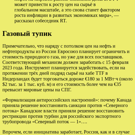
может привести к росту цен на сырьё в
глобальном масштабе, а это снова станет фактором
роста инфляции в развитых экономиках мира», —
рассказал собеседник RT.
Газовый тупик
Примечательно, что наряду с потолком цен на нефть и
нефтепродукты из России Евросоюз планирует ограничить и
стоимость природного газа, но уже для всех поставщиков.
Соответствующий механизм должен заработать с 15 февраля
2023 года. Инструмент планируется задействовать, если на
протяжении трёх дней подряд сырьё на хабе TTF в
Нидерландах будет торговаться дороже €180 за 1 МВт⋅ч (около
$2 тыс. за 1 тыс. куб. м) и его стоимость более чем на €35
превысит мировые цены на СПГ.
«Формализация антироссийских настроений»: почему Канада
приняла решение восстановить санкции против «Северного
потока» Канадские власти приняли решение восстановить
рестрикции против турбин для российского экспортного
трубопровода «Северный поток — 1»….
Впрочем, если инициатива заработает, Россия, как и в случае