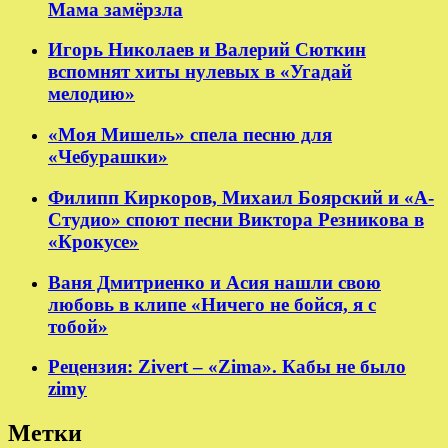
Мама замёрзла
Игорь Николаев и Валерий Сюткин
вспомнят хиты нулевых в «Угадай
мелодию»
«Моя Мишель» спела песню для
«Чебурашки»
Филипп Киркоров, Михаил Боярский и «А-
Студио» споют песни Виктора Резникова в
«Крокусе»
Ваня Дмитриенко и Асия нашли свою
любовь в клипе «Ничего не бойся, я с
тобой»
Рецензия: Zivert – «Zima». Кабы не было
zimy
Метки