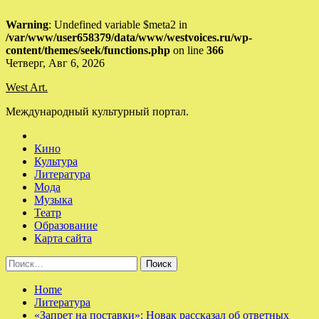
Warning
: Undefined variable $meta2 in
/var/www/user658379/data/www/westvoices.ru/wp-
content/themes/seek/functions.php
on line
366
Skip
Четверг, Авг 6, 2026
to
West Art.
content
Международный культурный портал.
Кино
Культура
Литература
Мода
Музыка
Театр
Образование
Карта сайта
Найти:
Home
Литература
«Запрет на поставки»: Новак рассказал об ответных