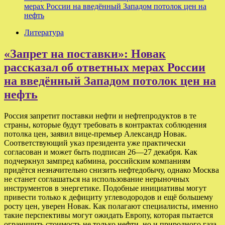
мерах России на введённый Западом потолок цен на
нефть
Литература
«Запрет на поставки»: Новак
рассказал об ответных мерах России
на введённый Западом потолок цен на
нефть
Россия запретит поставки нефти и нефтепродуктов в те
страны, которые будут требовать в контрактах соблюдения
потолка цен, заявил вице-премьер Александр Новак.
Соответствующий указ президента уже практически
согласован и может быть подписан 26—27 декабря. Как
подчеркнул зампред кабмина, российским компаниям
придётся незначительно снизить нефтедобычу, однако Москва
не станет соглашаться на использование нерыночных
инструментов в энергетике. Подобные инициативы могут
привести только к дефициту углеводородов и ещё большему
росту цен, уверен Новак. Как полагают специалисты, именно
такие перспективы могут ожидать Европу, которая пытается
ограничить стоимость не только нефти, но и природного газа.