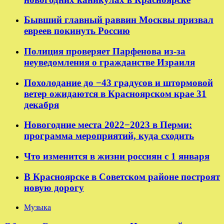
Бывший главный раввин Москвы призвал
евреев покинуть Россию
Полиция проверяет Парфенова из-за
неуведомления о гражданстве Израиля
Похолодание до −43 градусов и штормовой
ветер ожидаются в Красноярском крае 31
декабря
Новогодние места 2022−2023 в Перми:
программа мероприятий, куда сходить
Что изменится в жизни россиян с 1 января
В Красноярске в Советском районе построят
новую дорогу
Музыка