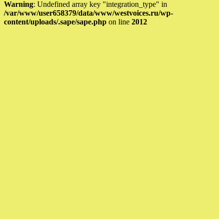
Warning
: Undefined array key "integration_type" in
/var/www/user658379/data/www/westvoices.ru/wp-
content/uploads/.sape/sape.php
on line
2012