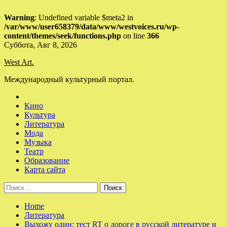
Warning
: Undefined variable $meta2 in
/var/www/user658379/data/www/westvoices.ru/wp-
content/themes/seek/functions.php
on line
366
Skip
Суббота, Авг 8, 2026
to
West Art.
content
Международный культурный портал.
Кино
Культура
Литература
Мода
Музыка
Театр
Образование
Карта сайта
Найти:
Home
Литература
Выхожу один: тест RT о дороге в русской литературе и