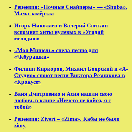
Рецензия: «Ночные Снайперы» — «Shuba».
Мама замёрзла
Игорь Николаев и Валерий Сюткин
вспомнят хиты нулевых в «Угадай
мелодию»
«Моя Мишель» спела песню для
«Чебурашки»
Филипп Киркоров, Михаил Боярский и «А-
Студио» споют песни Виктора Резникова в
«Крокусе»
Ваня Дмитриенко и Асия нашли свою
любовь в клипе «Ничего не бойся, я с
тобой»
Рецензия: Zivert – «Zima». Кабы не было
zimy