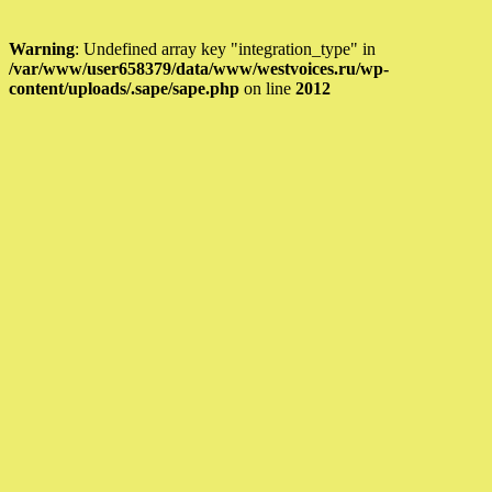
Warning
: Undefined array key "integration_type" in
/var/www/user658379/data/www/westvoices.ru/wp-
content/uploads/.sape/sape.php
on line
2012