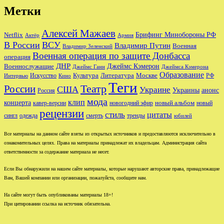
Метки
Алексей Мажаев
Брифинг Минобороны РФ
Netflix
Актёр
Армия
В России
ВСУ
Владимир Путин
Военная
Владимир Зеленский
Военная операция по защите Донбасса
операция
ДНР
Джеймс Кэмерон
Военнослужащие
Джеймс Ганн
Джеймса Кэмерона
Образование
Культура
Москве
Литература
РФ
Интервью
Искусство
Кино
Теги
Театр
России
США
Украине
Украины
анонс
Россия
мода
клип
концерта
новый альбом
новогодний эфир
кавер-версии
новый
рецензии
стиль
цитаты
сингл
одежда
смерть
тренды
юбилей
Все материалы на данном сайте взяты из открытых источников и предоставляются исключительно в
ознакомительных целях. Права на материалы принадлежат их владельцам. Администрация сайта
ответственности за содержание материала не несет.
Если Вы обнаружили на нашем сайте материалы, которые нарушают авторские права, принадлежащие
Вам, Вашей компании или организации, пожалуйста, сообщите нам.
На сайте могут быть опубликованы материалы 18+!
При цитировании ссылка на источник обязательна.