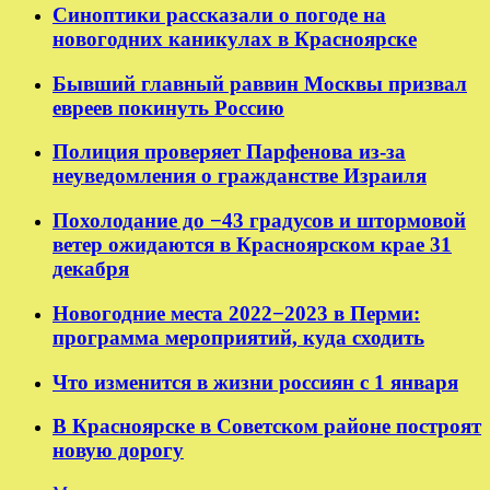
Синоптики рассказали о погоде на
новогодних каникулах в Красноярске
Бывший главный раввин Москвы призвал
евреев покинуть Россию
Полиция проверяет Парфенова из-за
неуведомления о гражданстве Израиля
Похолодание до −43 градусов и штормовой
ветер ожидаются в Красноярском крае 31
декабря
Новогодние места 2022−2023 в Перми:
программа мероприятий, куда сходить
Что изменится в жизни россиян с 1 января
В Красноярске в Советском районе построят
новую дорогу