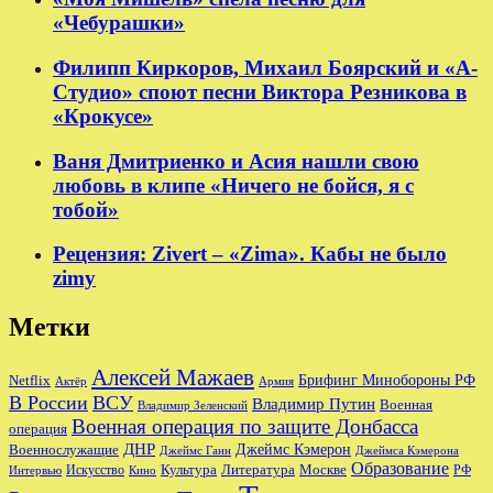
«Чебурашки»
Филипп Киркоров, Михаил Боярский и «А-
Студио» споют песни Виктора Резникова в
«Крокусе»
Ваня Дмитриенко и Асия нашли свою
любовь в клипе «Ничего не бойся, я с
тобой»
Рецензия: Zivert – «Zima». Кабы не было
zimy
Метки
Алексей Мажаев
Брифинг Минобороны РФ
Netflix
Актёр
Армия
В России
ВСУ
Владимир Путин
Военная
Владимир Зеленский
Военная операция по защите Донбасса
операция
ДНР
Джеймс Кэмерон
Военнослужащие
Джеймс Ганн
Джеймса Кэмерона
Образование
Культура
Москве
Литература
РФ
Интервью
Искусство
Кино