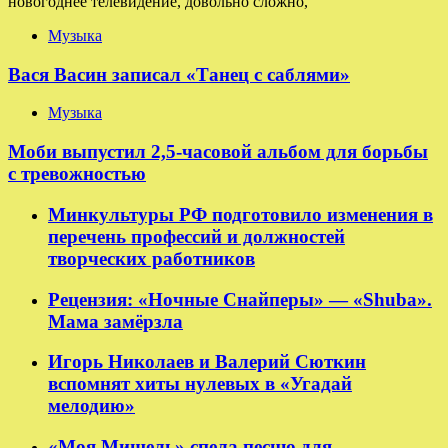
новогоднее телевидение, довольно сложно,
Музыка
Вася Васин записал «Танец с саблями»
Музыка
Моби выпустил 2,5-часовой альбом для борьбы
с тревожностью
Минкультуры РФ подготовило изменения в
перечень профессий и должностей
творческих работников
Рецензия: «Ночные Снайперы» — «Shuba».
Мама замёрзла
Игорь Николаев и Валерий Сюткин
вспомнят хиты нулевых в «Угадай
мелодию»
«Моя Мишель» спела песню для