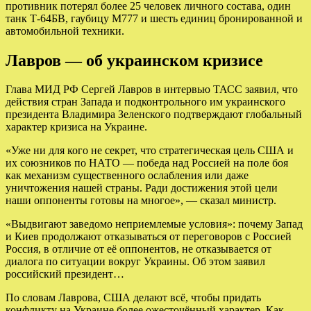
противник потерял более 25 человек личного состава, один
танк Т-64БВ, гаубицу M777 и шесть единиц бронированной и
автомобильной техники.
Лавров — об украинском кризисе
Глава МИД РФ Сергей Лавров в интервью ТАСС заявил, что
действия стран Запада и подконтрольного им украинского
президента Владимира Зеленского подтверждают глобальный
характер кризиса на Украине.
«Уже ни для кого не секрет, что стратегическая цель США и
их союзников по НАТО — победа над Россией на поле боя
как механизм существенного ослабления или даже
уничтожения нашей страны. Ради достижения этой цели
наши оппоненты готовы на многое», — сказал министр.
«Выдвигают заведомо неприемлемые условия»: почему Запад
и Киев продолжают отказываться от переговоров с Россией
Россия, в отличие от её оппонентов, не отказывается от
диалога по ситуации вокруг Украины. Об этом заявил
российский президент…
По словам Лаврова, США делают всё, чтобы придать
конфликту на Украине более ожесточённый характер. Как