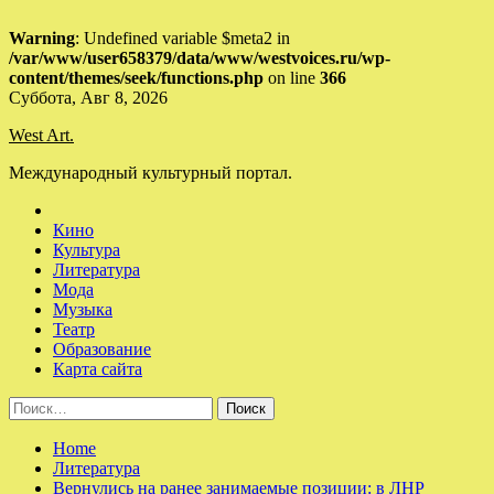
Warning
: Undefined variable $meta2 in
/var/www/user658379/data/www/westvoices.ru/wp-
content/themes/seek/functions.php
on line
366
Skip
Суббота, Авг 8, 2026
to
West Art.
content
Международный культурный портал.
Кино
Культура
Литература
Мода
Музыка
Театр
Образование
Карта сайта
Найти:
Home
Литература
Вернулись на ранее занимаемые позиции: в ЛНР