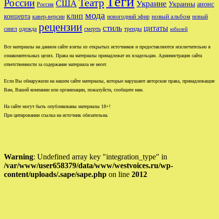
Теги
Театр
России
США
Украине
Украины
анонс
Россия
мода
клип
концерта
новый альбом
новогодний эфир
кавер-версии
новый
рецензии
стиль
цитаты
сингл
одежда
смерть
тренды
юбилей
Все материалы на данном сайте взяты из открытых источников и предоставляются исключительно в
ознакомительных целях. Права на материалы принадлежат их владельцам. Администрация сайта
ответственности за содержание материала не несет.
Если Вы обнаружили на нашем сайте материалы, которые нарушают авторские права, принадлежащие
Вам, Вашей компании или организации, пожалуйста, сообщите нам.
На сайте могут быть опубликованы материалы 18+!
При цитировании ссылка на источник обязательна.
Warning
: Undefined array key "integration_type" in
/var/www/user658379/data/www/westvoices.ru/wp-
content/uploads/.sape/sape.php
on line
2012