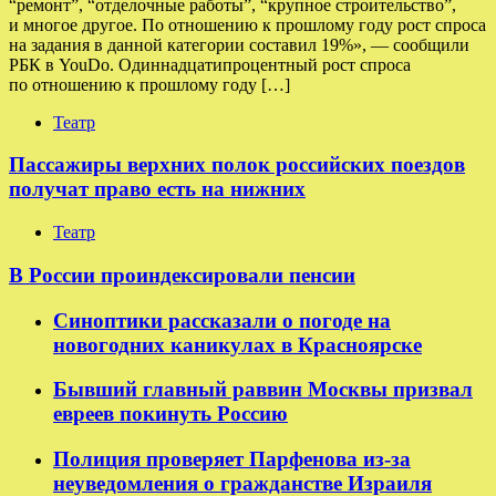
“ремонт”, “отделочные работы”, “крупное строительство”,
и многое другое. По отношению к прошлому году рост спроса
на задания в данной категории составил 19%», — сообщили
РБК в YouDo. Одиннадцатипроцентный рост спроса
по отношению к прошлому году […]
Театр
Пассажиры верхних полок российских поездов
получат право есть на нижних
Театр
В России проиндексировали пенсии
Синоптики рассказали о погоде на
новогодних каникулах в Красноярске
Бывший главный раввин Москвы призвал
евреев покинуть Россию
Полиция проверяет Парфенова из-за
неуведомления о гражданстве Израиля