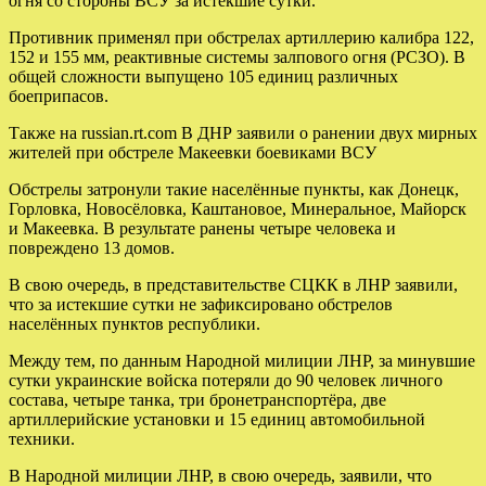
огня со стороны ВСУ за истекшие сутки.
Противник применял при обстрелах артиллерию калибра 122,
152 и 155 мм, реактивные системы залпового огня (РСЗО). В
общей сложности выпущено 105 единиц различных
боеприпасов.
Также на russian.rt.com В ДНР заявили о ранении двух мирных
жителей при обстреле Макеевки боевиками ВСУ
Обстрелы затронули такие населённые пункты, как Донецк,
Горловка, Новосёловка, Каштановое, Минеральное, Майорск
и Макеевка. В результате ранены четыре человека и
повреждено 13 домов.
В свою очередь, в представительстве СЦКК в ЛНР заявили,
что за истекшие сутки не зафиксировано обстрелов
населённых пунктов республики.
Между тем, по данным Народной милиции ЛНР, за минувшие
сутки украинские войска потеряли до 90 человек личного
состава, четыре танка, три бронетранспортёра, две
артиллерийские установки и 15 единиц автомобильной
техники.
В Народной милиции ЛНР, в свою очередь, заявили, что