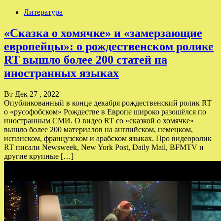
Литература
«Сказка о хомячке» и «замерзающие
европейцы»: о рождественском ролике
RT вышло более 200 статей на
иностранных языках
Вт Дек 27 , 2022
Опубликованный в конце декабря рождественский ролик RT
о «русофобском» Рождестве в Европе широко разошёлся по
иностранным СМИ. О видео RT со «сказкой о хомячке»
вышло более 200 материалов на английском, немецком,
испанском, французском и арабском языках. Про видеоролик
RT писали Newsweek, New York Post, Daily Mail, BFMTV и
другие крупные […]