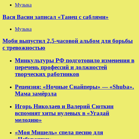
Музыка
Вася Васин записал «Танец с саблями»
Музыка
Моби выпустил 2,5-часовой альбом для борьбы
с тревожностью
Минкультуры РФ подготовило изменения в
перечень профессий и должностей
творческих работников
Рецензия: «Ночные Снайперы» — «Shuba».
Мама замёрзла
Игорь Николаев и Валерий Сюткин
вспомнят хиты нулевых в «Угадай
мелодию»
«Моя Мишель» спела песню для