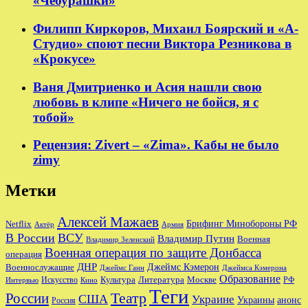
«Чебурашки»
Филипп Киркоров, Михаил Боярский и «А-
Студио» споют песни Виктора Резникова в
«Крокусе»
Ваня Дмитриенко и Асия нашли свою
любовь в клипе «Ничего не бойся, я с
тобой»
Рецензия: Zivert – «Zima». Кабы не было
zimy
Метки
Алексей Мажаев
Брифинг Минобороны РФ
Netflix
Актёр
Армия
В России
ВСУ
Владимир Путин
Военная
Владимир Зеленский
Военная операция по защите Донбасса
операция
ДНР
Джеймс Кэмерон
Военнослужащие
Джеймс Ганн
Джеймса Кэмерона
Образование
Культура
Москве
Литература
РФ
Интервью
Искусство
Кино
Теги
Театр
России
США
Украине
Украины
анонс
Россия