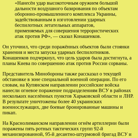
«Нанесён удар высокоточным оружием большой
дальности воздушного базирования по объектам
оборонно-промышленного комплекса Украины,
задействованным в изготовлении ударных
беспилотных летательных аппаратов,
применяемых для совершения террористических
атак против РФ», — сказал Конашенков.
Он уточнил, что среди поражённых объектов были стоянки
хранения и места запуска ударных беспилотников.
Конашенков подчеркнул, что цель ударов была достигнута, а
планы Киева по совершению атак против России сорваны.
Представитель Минобороны также рассказал о текущей
обстановке в зоне специальной военной операции. По его
словам, на Купянском направлении российские войска
нанесли огневое поражение подразделениям ВСУ в районах
нескольких населённых пунктов Харьковской области и ЛНР.
В результате уничтожены более 40 украинских
военнослужащих, две боевые бронированные машины и
пикап.
На Краснолиманском направлении огнём артиллерии были
поражены пять ротных тактических групп 92-й
механизированной, 95-й десантно-штурмовой бригад ВСУ и