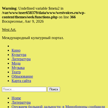
Warning
: Undefined variable $meta2 in
/var/www/user658379/data/www/westvoices.ru/wp-
content/themes/seek/functions.php
on line
366
Skip
Воскресенье, Авг 9, 2026
to
West Art.
content
Международный культурный портал.
Кино
Культура
Литература
Мода
Музыка
Театр
Образование
Карта сайта
Найти:
Home
Литература
Оружием большой дальности: в Минобороны сообщили