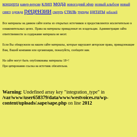
мода
клип
концерта
новый альбом
новогодний эфир
кавер-версии
новый
рецензии
стиль
цитаты
сингл
одежда
смерть
тренды
юбилей
Все материалы на данном сайте взяты из открытых источников и предоставляются исключительно в
ознакомительных целях. Права на материалы принадлежат их владельцам. Администрация сайта
ответственности за содержание материала не несет.
Если Вы обнаружили на нашем сайте материалы, которые нарушают авторские права, принадлежащие
Вам, Вашей компании или организации, пожалуйста, сообщите нам.
На сайте могут быть опубликованы материалы 18+!
При цитировании ссылка на источник обязательна.
Warning
: Undefined array key "integration_type" in
/var/www/user658379/data/www/westvoices.ru/wp-
content/uploads/.sape/sape.php
on line
2012