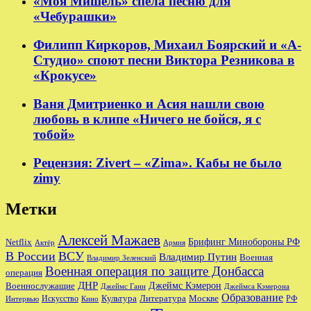
«Моя Мишель» спела песню для
«Чебурашки»
Филипп Киркоров, Михаил Боярский и «А-
Студио» споют песни Виктора Резникова в
«Крокусе»
Ваня Дмитриенко и Асия нашли свою
любовь в клипе «Ничего не бойся, я с
тобой»
Рецензия: Zivert – «Zima». Кабы не было
zimy
Метки
Алексей Мажаев
Брифинг Минобороны РФ
Netflix
Актёр
Армия
В России
ВСУ
Владимир Путин
Военная
Владимир Зеленский
Военная операция по защите Донбасса
операция
ДНР
Джеймс Кэмерон
Военнослужащие
Джеймс Ганн
Джеймса Кэмерона
Образование
Культура
Москве
Литература
РФ
Интервью
Искусство
Кино