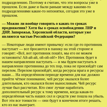
подразделению. Поэтому я считаю, что эти вопросы уже в
прошлом. Если даже и были раньше между какими-то
подразделениями какие-то непонятки, сегодня это уже в
прошлом.
— Можно ли вообще говорить о каких-то сроках
продвижения? Хотя бы о сроках освобождения ЛНР и
ДНР, Запорожья, Херсонской области, которые уже
являются частью Российской Федерации?
— Некоторые люди имеют привычку: если где-то противник
наступает — все бросаются в панику на этой стороне и
говорят: «Всё, вот противник пошёл, мы его не можем
остановить! Ай-ай-ай, ой-ой-ой!» Нет. Противник будет в
нашем направлении наступать — и мы будем наступать в
направлении противника до тех пор, пока не произойдёт сам
перелом. Перелом произойдёт, когда ресурсы врага и ресурсы
наши… На определённом периоде времени для нас должно
прийти чёткое понимание, чей ресурс оказался более
длительным, кто оказался более выносливым. Чей ресурс
лучше был рассчитан. Кто смог лучше наработать
дополнительный ресурс к тому времени, когда какая-то
определённая часть наших сил и средств уже пошла на убыль.
Вот эти все тонкости — они будут в конечном итоге решать,
кто из нас выиграет.