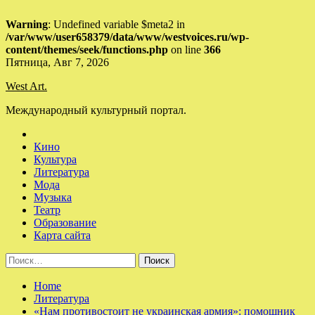
Warning
: Undefined variable $meta2 in
/var/www/user658379/data/www/westvoices.ru/wp-
content/themes/seek/functions.php
on line
366
Skip
Пятница, Авг 7, 2026
to
West Art.
content
Международный культурный портал.
Кино
Культура
Литература
Мода
Музыка
Театр
Образование
Карта сайта
Найти:
Home
Литература
«Нам противостоит не украинская армия»: помощник