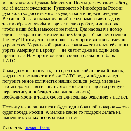
мы не являемся Дедами Морозами. Но мы делаем свою работу,
мы её делаем ежедневно. Руководство Минобороны России,
руководство российского государства и в первую очередь
Верховный главнокомандующий перед нами ставят задачу
таким образом, чтобы мы делали свою работу именно так,
чтобы наши бойцы массово не гибли. Для нас задача номер
один — сохранение жизней наших бойцов. У нас нет спешки.
Почему? Потому что, повторюсь, нам противостоит армия не
украинская. Украинской армии сегодня — если из-за её спины
убрать Америку и Европу — не хватит даже на один день
против нас. Нам противостоит в общей сложности блок
НАТО.
И мы должны понимать, что сделать какой-то резкий рывок,
когда нам противостоит блок НАТО, куда-нибудь ввязнуть,
погубить энное количество наших бойцов (когда мы знаем,
что мы должны вытягивать этот конфликт на долгосрочную
перспективу и побеждать на выносливость), —
необходимости в таких скоропалительных решениях у нас нет.
Поэтому в конечном итоге будет один большой подарок — это
будет победа России. А мелкие какие-то подарки делать на
нынешних этапах необходимости нет.
Источник:
russian.rt.com