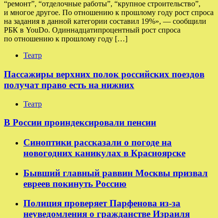
“ремонт”, “отделочные работы”, “крупное строительство”,
и многое другое. По отношению к прошлому году рост спроса
на задания в данной категории составил 19%», — сообщили
РБК в YouDo. Одиннадцатипроцентный рост спроса
по отношению к прошлому году […]
Театр
Пассажиры верхних полок российских поездов
получат право есть на нижних
Театр
В России проиндексировали пенсии
Синоптики рассказали о погоде на
новогодних каникулах в Красноярске
Бывший главный раввин Москвы призвал
евреев покинуть Россию
Полиция проверяет Парфенова из-за
неуведомления о гражданстве Израиля