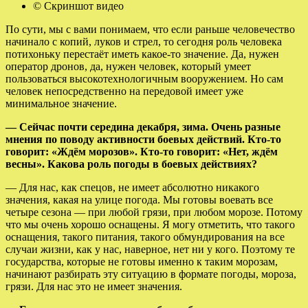
© Скриншот видео
По сути, мы с вами понимаем, что если раньше человечество
начинало с копий, луков и стрел, то сегодня роль человека
потихоньку перестаёт иметь какое-то значение. Да, нужен
оператор дронов, да, нужен человек, который умеет
пользоваться высокотехнологичным вооружением. Но сам
человек непосредственно на передовой имеет уже
минимальное значение.
— Сейчас почти середина декабря, зима. Очень разные
мнения по поводу активности боевых действий. Кто-то
говорит: «Ждём морозов». Кто-то говорит: «Нет, ждём
весны». Какова роль погоды в боевых действиях?
— Для нас, как спецов, не имеет абсолютно никакого
значения, какая на улице погода. Мы готовы воевать все
четыре сезона — при любой грязи, при любом морозе. Потому
что мы очень хорошо оснащены. Я могу отметить, что такого
оснащения, такого питания, такого обмундирования на все
случаи жизни, как у нас, наверное, нет ни у кого. Поэтому те
государства, которые не готовы именно к таким морозам,
начинают разбирать эту ситуацию в формате погоды, мороза,
грязи. Для нас это не имеет значения.