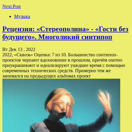
Next Post
Музыка
Рецензия: «Стереополина» - «Гости без
будущего». Многоликий синтипоп
Вт Дек 13 , 2022
2022, «Сквозь» Оценка: 7 из 10. Большинство синтипоп-
проектов черпают вдохновение в прошлом, причём охотно
приукрашивают и идеализируют ушедшее время с помощью
современных технических средств. Примерно тем же
занимался на предыдущих альбомах проект