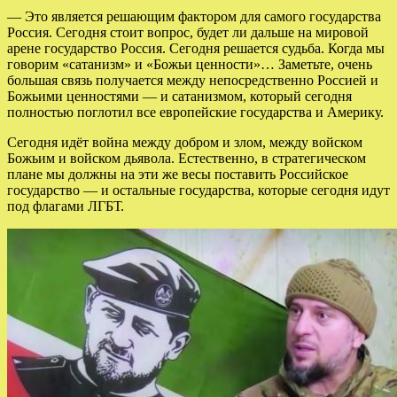
— Это является решающим фактором для самого государства
Россия. Сегодня стоит вопрос, будет ли дальше на мировой
арене государство Россия. Сегодня решается судьба. Когда мы
говорим «сатанизм» и «Божьи ценности»… Заметьте, очень
большая связь получается между непосредственно Россией и
Божьими ценностями — и сатанизмом, который сегодня
полностью поглотил все европейские государства и Америку.
Сегодня идёт война между добром и злом, между войском
Божьим и войском дьявола. Естественно, в стратегическом
плане мы должны на эти же весы поставить Российское
государство — и остальные государства, которые сегодня идут
под флагами ЛГБТ.