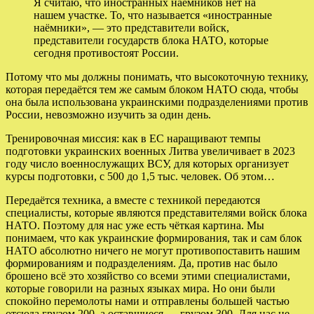
Я считаю, что иностранных наёмников нет на
нашем участке. То, что называется «иностранные
наёмники», — это представители войск,
представители государств блока НАТО, которые
сегодня противостоят России.
Потому что мы должны понимать, что высокоточную технику,
которая передаётся тем же самым блоком НАТО сюда, чтобы
она была использована украинскими подразделениями против
России, невозможно изучить за один день.
Тренировочная миссия: как в ЕС наращивают темпы
подготовки украинских военных Литва увеличивает в 2023
году число военнослужащих ВСУ, для которых организует
курсы подготовки, с 500 до 1,5 тыс. человек. Об этом…
Передаётся техника, а вместе с техникой передаются
специалисты, которые являются представителями войск блока
НАТО. Поэтому для нас уже есть чёткая картина. Мы
понимаем, что как украинские формирования, так и сам блок
НАТО абсолютно ничего не могут противопоставить нашим
формированиям и подразделениям. Да, против нас было
брошено всё это хозяйство со всеми этими специалистами,
которые говорили на разных языках мира. Но они были
спокойно перемолоты нами и отправлены большей частью
отсюда грузом 200, а оставшиеся — грузом 300. Для нас не