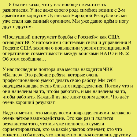
— Я бы не сказал, что у нас вообще с кем-то есть
разногласия. У нас даже своего рода симбиоз возник с 2-м
армейским корпусом Луганской Народной Республики: мы
уже стали как единый организм. Мы уже давно идём в ногу
друг с другом.
«Послушный инструмент борьбы с Россией»: как США
оснащают ВСУ натовскими системами связи и управления В
Госдепе США заявили о повышении уровня потенциальной
оперативной совместимости между войсками НАТО и ВСУ.
Об этом сообщила…
У нас последние полтора-два месяца находится ЧВК
«Вагнер». Это рабочие ребята, которые очень
профессионально умеют делать свою работу. Мы себя
ощущаем как два очень близких подразделения. Потому что и
они нацелены на то, чтобы работать, и мы нацелены на то,
чтобы работать. Каждый из нас занят своим делом. Что даёт
очень хороший результат.
Надо отметить, что между всеми подразделениями налажено
очень чёткое взаимодействие. Это как раз и является
результатом того, что мы уже полностью сумели
сориентироваться, кто за какой участок отвечает, кто что
может на себя взять, что конкретно нельзя оставлять другому