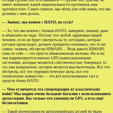
имеет значения, какой национальности противник нам
противостоит. Самое главное, мы чётко для себя знаем, что мы
должны с ним делать.
— Значит, мы воюем с НАТО, по сути?
— То, что мы воюем с блоком НАТО, наверное, никому даже
и объяснять не надо. Потому что любой здравомыслящий
человек, если он будет смотреть на ту ситуацию, которая
сегодня происходит, должен прекрасно понимать, что те же
самые, скажем, обстрелы HIMARS… Ведь ракета HIMARS
сама по себе — это просто обыкновенная железка. Но если
она корректируется именно GPS (навигационными
системами, которые являются собственностью Америки), то
это уже вооружение, которое является высокоточным. Все эти
обстрелы, все эти террористические акты, все эти
технические новшества — это всё использование сил и
средств блока НАТО.
— Чем отличается эта спецоперация от классических
войн? Мы видим очень большие баталии с использованием
артиллерии. Вы только что упомянули GPS, а есть ещё
беспилотники.
— Такой интенсивности артиллерийских дуэлей не было