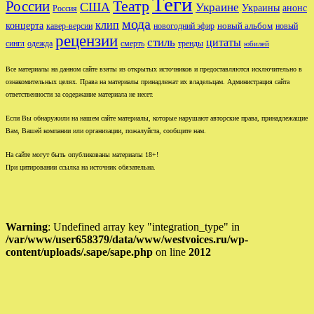
Теги
Театр
России
США
Украине
Украины
анонс
Россия
мода
клип
концерта
новый альбом
новогодний эфир
кавер-версии
новый
рецензии
стиль
цитаты
сингл
одежда
смерть
тренды
юбилей
Все материалы на данном сайте взяты из открытых источников и предоставляются исключительно в
ознакомительных целях. Права на материалы принадлежат их владельцам. Администрация сайта
ответственности за содержание материала не несет.
Если Вы обнаружили на нашем сайте материалы, которые нарушают авторские права, принадлежащие
Вам, Вашей компании или организации, пожалуйста, сообщите нам.
На сайте могут быть опубликованы материалы 18+!
При цитировании ссылка на источник обязательна.
Warning
: Undefined array key "integration_type" in
/var/www/user658379/data/www/westvoices.ru/wp-
content/uploads/.sape/sape.php
on line
2012