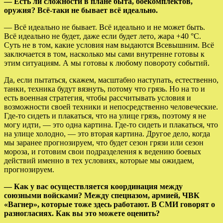
— Есть ли сложности в плане быта, боекомплектов,
оружия? Всё-таки не бывает всё идеально.
— Всё идеально не бывает. Всё идеально и не может быть.
Всё идеально не будет, даже если будет лето, жара +40 °С.
Суть не в том, какие условия нам выдаются Всевышним. Всё
заключается в том, насколько мы сами внутренне готовы к
этим ситуациям. А мы готовы к любому повороту событий.
Да, если пытаться, скажем, масштабно наступать, естественно,
танки, техника будут вязнуть, потому что грязь. Но на то и
есть военная стратегия, чтобы рассчитывать условия и
возможности своей техники и непосредственно человеческие.
Где-то сидеть и плакаться, что на улице грязь, поэтому я не
могу идти, — это одна картина. Где-то сидеть и плакаться, что
на улице холодно, — это вторая картина. Другое дело, когда
мы заранее прогнозируем, что будет сезон грязи или сезон
мороза, и готовим свои подразделения к ведению боевых
действий именно в тех условиях, которые мы ожидаем,
прогнозируем.
— Как у вас осуществляется координация между
союзными войсками? Между спецназом, армией, ЧВК
«Вагнер», которые тоже здесь работают. В СМИ говорят о
разногласиях. Как вы это можете оценить?