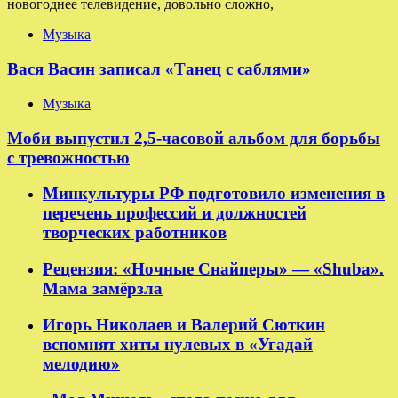
новогоднее телевидение, довольно сложно,
Музыка
Вася Васин записал «Танец с саблями»
Музыка
Моби выпустил 2,5-часовой альбом для борьбы
с тревожностью
Минкультуры РФ подготовило изменения в
перечень профессий и должностей
творческих работников
Рецензия: «Ночные Снайперы» — «Shuba».
Мама замёрзла
Игорь Николаев и Валерий Сюткин
вспомнят хиты нулевых в «Угадай
мелодию»