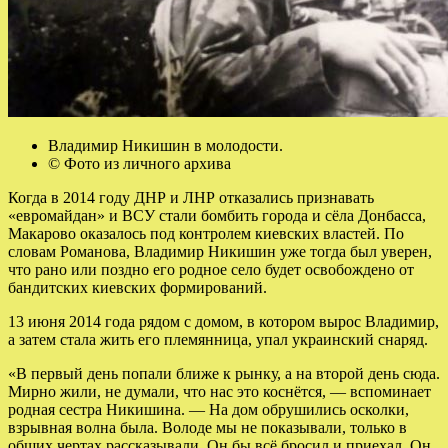
Владимир Никишин в молодости.
© Фото из личного архива
Когда в 2014 году ДНР и ЛНР отказались признавать
«евромайдан» и ВСУ стали бомбить города и сёла Донбасса,
Макарово оказалось под контролем киевских властей. По
словам Романова, Владимир Никишин уже тогда был уверен,
что рано или поздно его родное село будет освобождено от
бандитских киевских формирований.
13 июня 2014 года рядом с домом, в котором вырос Владимир,
а затем стала жить его племянница, упал украинский снаряд.
«В первый день попали ближе к рынку, а на второй день сюда.
Мирно жили, не думали, что нас это коснётся, — вспоминает
родная сестра Никишина. — На дом обрушились осколки,
взрывная волна была. Володе мы не показывали, только в
общих чертах рассказывали. Он бы всё бросил и приехал. Он