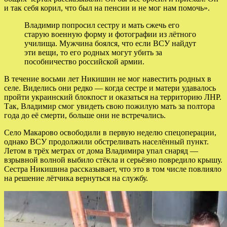
и так себя корил, что был на пенсии и не мог нам помочь».
Владимир попросил сестру и мать сжечь его
старую военную форму и фотографии из лётного
училища. Мужчина боялся, что если ВСУ найдут
эти вещи, то его родных могут убить за
пособничество российской армии.
В течение восьми лет Никишин не мог навестить родных в
селе. Виделись они редко — когда сестре и матери удавалось
пройти украинский блокпост и оказаться на территорию ЛНР.
Так, Владимир смог увидеть свою пожилую мать за полтора
года до её смерти, больше они не встречались.
Село Макарово освободили в первую неделю спецоперации,
однако ВСУ продолжили обстреливать населённый пункт.
Летом в трёх метрах от дома Владимира упал снаряд —
взрывной волной выбило стёкла и серьёзно повредило крышу.
Сестра Никишина рассказывает, что это в том числе повлияло
на решение лётчика вернуться на службу.