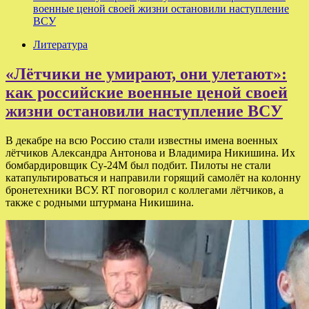
военные ценой своей жизни остановили наступление
ВСУ
Литература
«Лётчики не умирают, они улетают»:
как российские военные ценой своей
жизни остановили наступление ВСУ
В декабре на всю Россию стали известны имена военных
лётчиков Александра Антонова и Владимира Никишина. Их
бомбардировщик Су-24М был подбит. Пилоты не стали
катапультироваться и направили горящий самолёт на колонну
бронетехники ВСУ. RT поговорил с коллегами лётчиков, а
также с родными штурмана Никишина.