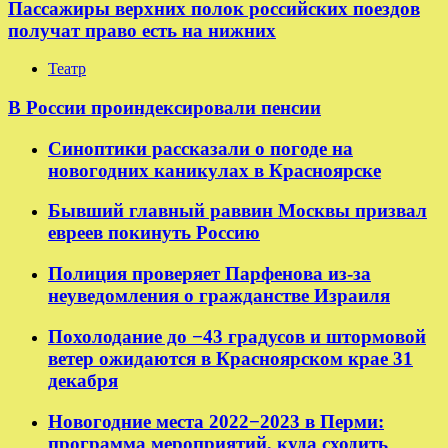
Пассажиры верхних полок российских поездов
получат право есть на нижних
Театр
В России проиндексировали пенсии
Синоптики рассказали о погоде на
новогодних каникулах в Красноярске
Бывший главный раввин Москвы призвал
евреев покинуть Россию
Полиция проверяет Парфенова из-за
неуведомления о гражданстве Израиля
Похолодание до −43 градусов и штормовой
ветер ожидаются в Красноярском крае 31
декабря
Новогодние места 2022−2023 в Перми:
программа мероприятий, куда сходить