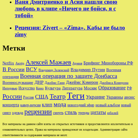
Ваня Дмитриенко и Асия нашли свою
любовь в клипе «Ничего не бойся, я с
тобой»
Рецензия: Zivert – «Zima». Кабы не было
zimy
Метки
Алексей Мажаев
Брифинг Минобороны РФ
Netflix
Актёр
Армия
В России
ВСУ
Владимир Путин
Военная
Владимир Зеленский
Военная операция по защите Донбасса
операция
ДНР
Джеймс Кэмерон
Военнослужащие
Джеймс Ганн
Джеймса Кэмерона
Образование
Культура
Москве
Литература
РФ
Интервью
Искусство
Кино
Теги
Театр
России
США
Украине
Украины
анонс
Россия
мода
клип
концерта
новый альбом
новогодний эфир
кавер-версии
новый
рецензии
стиль
цитаты
сингл
одежда
смерть
тренды
юбилей
Все материалы на данном сайте взяты из открытых источников и предоставляются исключительно в
ознакомительных целях. Права на материалы принадлежат их владельцам. Администрация сайта
ответственности за содержание материала не несет.