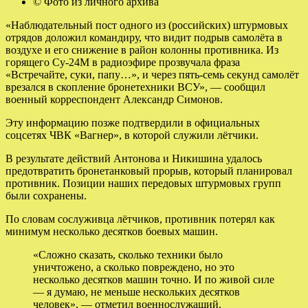
© Фото из личного архива
«Наблюдательный пост одного из (российских) штурмовых
отрядов доложил командиру, что видит подрыв самолёта в
воздухе и его снижение в район колонны противника. Из
горящего Су-24М в радиоэфире прозвучала фраза
«Встречайте, суки, папу…», и через пять-семь секунд самолёт
врезался в скопление бронетехники ВСУ», — сообщил
военный корреспондент Александр Симонов.
Эту информацию позже подтвердили в официальных
соцсетях ЧВК «Вагнер», в которой служили лётчики.
В результате действий Антонова и Никишина удалось
предотвратить бронетанковый прорыв, который планировал
противник. Позиции наших передовых штурмовых групп
были сохранены.
По словам сослуживца лётчиков, противник потерял как
минимум несколько десятков боевых машин.
«Сложно сказать, сколько техники было
уничтожено, а сколько повреждено, но это
несколько десятков машин точно. И по живой силе
— я думаю, не меньше нескольких десятков
человек», — отметил военнослужащий.