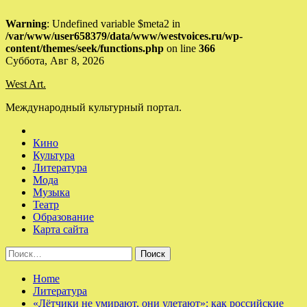
Warning
: Undefined variable $meta2 in
/var/www/user658379/data/www/westvoices.ru/wp-
content/themes/seek/functions.php
on line
366
Skip
Суббота, Авг 8, 2026
to
West Art.
content
Международный культурный портал.
Кино
Культура
Литература
Мода
Музыка
Театр
Образование
Карта сайта
Найти:
Home
Литература
«Лётчики не умирают, они улетают»: как российские