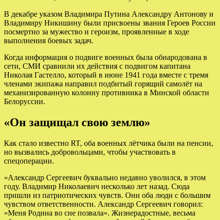
В декабре указом Владимира Путина Александру Антонову и
Владимиру Никишину были присвоены звания Героев России
посмертно за мужество и героизм, проявленные в ходе
выполнения боевых задач.
Когда информация о подвиге военных была обнародована в
сети, СМИ сравнили их действия с подвигом капитана
Николая Гастелло, который в июне 1941 года вместе с тремя
членами экипажа направил подбитый горящий самолёт на
механизированную колонну противника в Минской области
Белоруссии.
«Он защищал свою землю»
Как стало известно RT, оба военных лётчика были на пенсии,
но вызвались добровольцами, чтобы участвовать в
спецоперации.
«Александр Сергеевич буквально недавно уволился, в этом
году. Владимир Николаевич несколько лет назад. Сюда
пришли из патриотических чувств. Они оба люди с большим
чувством ответственности. Александр Сергеевич говорил:
«Меня Родина во сне позвала». Жизнерадостные, весьма