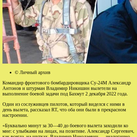
© Личный архив
Командир фронтового бомбардировщика Су-24М Александр
Антонов и штурман Владимир Никишин вылетели на
выполнение боевой задачи под Бахмут 2 декабря 2022 года.
Один из сослуживцев пилотов, который виделся с ними в
день вылета, рассказал RT, что оба они были в прекрасном
настроении.
«Буквально минут за 30—40 до боевого вылета заходили ко
мне: с улыбками на лицах, на позитиве. Александр Сергеевич,
как всегда, на шутках, Владимир Николаевич — аналогично.