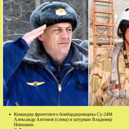
Командир фронтового бомбардировщика Су-24М
Александр Антонов (слева) и штурман Владимир
Никишин.