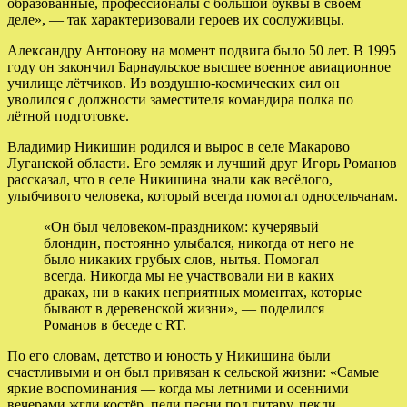
образованные, профессионалы с большой буквы в своём
деле», — так характеризовали героев их сослуживцы.
Александру Антонову на момент подвига было 50 лет. В 1995
году он закончил Барнаульское высшее военное авиационное
училище лётчиков. Из воздушно-космических сил он
уволился с должности заместителя командира полка по
лётной подготовке.
Владимир Никишин родился и вырос в селе Макарово
Луганской области. Его земляк и лучший друг Игорь Романов
рассказал, что в селе Никишина знали как весёлого,
улыбчивого человека, который всегда помогал односельчанам.
«Он был человеком-праздником: кучерявый
блондин, постоянно улыбался, никогда от него не
было никаких грубых слов, нытья. Помогал
всегда. Никогда мы не участвовали ни в каких
драках, ни в каких неприятных моментах, которые
бывают в деревенской жизни», — поделился
Романов в беседе с RT.
По его словам, детство и юность у Никишина были
счастливыми и он был привязан к сельской жизни: «Самые
яркие воспоминания — когда мы летними и осенними
вечерами жгли костёр, пели песни под гитару, пекли