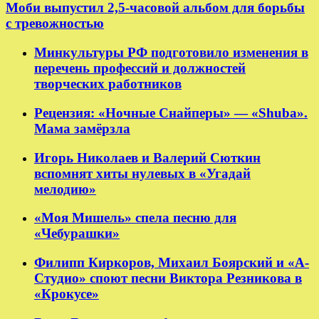
Моби выпустил 2,5-часовой альбом для борьбы
с тревожностью
Минкультуры РФ подготовило изменения в
перечень профессий и должностей
творческих работников
Рецензия: «Ночные Снайперы» — «Shuba».
Мама замёрзла
Игорь Николаев и Валерий Сюткин
вспомнят хиты нулевых в «Угадай
мелодию»
«Моя Мишель» спела песню для
«Чебурашки»
Филипп Киркоров, Михаил Боярский и «А-
Студио» споют песни Виктора Резникова в
«Крокусе»