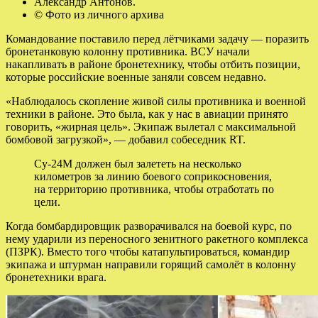
Александр Антонов.
© Фото из личного архива
Командование поставило перед лётчиками задачу — поразить
бронетанковую колонну противника. ВСУ начали
накапливать в районе бронетехнику, чтобы отбить позиции,
которые российские военные заняли совсем недавно.
«Наблюдалось скопление живой силы противника и военной
техники в районе. Это была, как у нас в авиации принято
говорить, «жирная цель». Экипаж вылетал с максимальной
бомбовой загрузкой», — добавил собеседник RT.
Су-24М должен был залететь на несколько
километров за линию боевого соприкосновения,
на территорию противника, чтобы отработать по
цели.
Когда бомбардировщик разворачивался на боевой курс, по
нему ударили из переносного зенитного ракетного комплекса
(ПЗРК). Вместо того чтобы катапультироваться, командир
экипажа и штурман направили горящий самолёт в колонну
бронетехники врага.