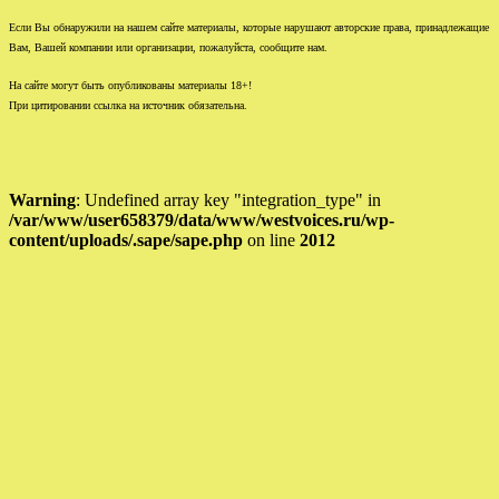
Если Вы обнаружили на нашем сайте материалы, которые нарушают авторские права, принадлежащие
Вам, Вашей компании или организации, пожалуйста, сообщите нам.
На сайте могут быть опубликованы материалы 18+!
При цитировании ссылка на источник обязательна.
Warning
: Undefined array key "integration_type" in
/var/www/user658379/data/www/westvoices.ru/wp-
content/uploads/.sape/sape.php
on line
2012