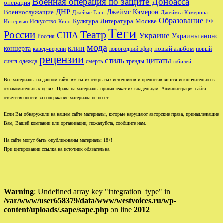
Военная операция по защите Донбасса
операция
ДНР
Джеймс Кэмерон
Военнослужащие
Джеймс Ганн
Джеймса Кэмерона
Образование
Культура
Москве
Литература
РФ
Интервью
Искусство
Кино
Теги
Театр
России
США
Украине
Украины
анонс
Россия
мода
клип
концерта
новый альбом
новогодний эфир
кавер-версии
новый
рецензии
стиль
цитаты
сингл
одежда
смерть
тренды
юбилей
Все материалы на данном сайте взяты из открытых источников и предоставляются исключительно в
ознакомительных целях. Права на материалы принадлежат их владельцам. Администрация сайта
ответственности за содержание материала не несет.
Если Вы обнаружили на нашем сайте материалы, которые нарушают авторские права, принадлежащие
Вам, Вашей компании или организации, пожалуйста, сообщите нам.
На сайте могут быть опубликованы материалы 18+!
При цитировании ссылка на источник обязательна.
Warning
: Undefined array key "integration_type" in
/var/www/user658379/data/www/westvoices.ru/wp-
content/uploads/.sape/sape.php
on line
2012