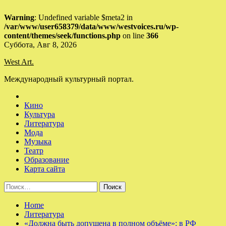
Warning
: Undefined variable $meta2 in
/var/www/user658379/data/www/westvoices.ru/wp-
content/themes/seek/functions.php
on line
366
Skip
Суббота, Авг 8, 2026
to
West Art.
content
Международный культурный портал.
Кино
Культура
Литература
Мода
Музыка
Театр
Образование
Карта сайта
Найти:
Home
Литература
«Должна быть допущена в полном объёме»: в РФ