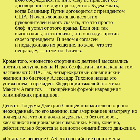
договорённости двух президентов. Будем ждать,
когда Владимир Путин договорится с президентом
США. Я очень хорошо знаю всех этих
руководителей и могу сказать, что это просто
блеф, я устал от этого вранья. Если они так
высказались, то это значит, что они идут против
своего президента. В целом я согласен
и поддерживаю их решение, но жаль, что это
неправда», — отметил Тягачёв.
Кроме того, множество спортивных деятелей высказались
против выступления на Играх без флага и гимна, как на том
настаивают США. Так, четырёхкратный олимпийский
чемпион по биатлону Александр Тихонов назвал это
унижением, а президент Федерации тяжёлой атлетики
Максим Агапитов — изощрённой формой извращения
олимпийских принципов.
Депутат Госдумы Дмитрий Свищёв положительно оценил
неожиданный, по его мнению, шаг американцев навстречу, но
подчеркнул, что они должны делать его без оговорок,
касающихся национальной символики. Если, конечно,
действительно борются за ценности олимпийского движения.
«Опять же, решение CAS, что российские спортсмены