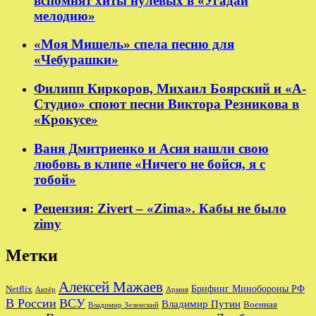
вспомнят хиты нулевых в «Угадай
мелодию»
«Моя Мишель» спела песню для
«Чебурашки»
Филипп Киркоров, Михаил Боярский и «А-
Студио» споют песни Виктора Резникова в
«Крокусе»
Ваня Дмитриенко и Асия нашли свою
любовь в клипе «Ничего не бойся, я с
тобой»
Рецензия: Zivert – «Zima». Кабы не было
zimy
Метки
Алексей Мажаев
Брифинг Минобороны РФ
Netflix
Актёр
Армия
В России
ВСУ
Владимир Путин
Военная
Владимир Зеленский