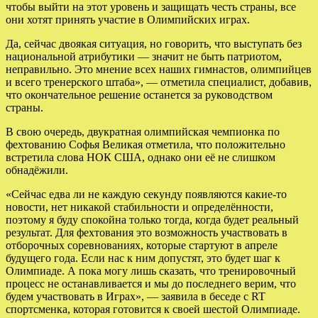
чтобы выйти на этот уровень и защищать честь страны, все
они хотят принять участие в Олимпийских играх.
Да, сейчас двоякая ситуация, но говорить, что выступать без
национальной атрибутики — значит не быть патриотом,
неправильно. Это мнение всех наших гимнастов, олимпийцев
и всего тренерского штаба», — отметила специалист, добавив,
что окончательное решение останется за руководством
страны.
В свою очередь, двукратная олимпийская чемпионка по
фехтованию Софья Великая отметила, что положительно
встретила слова НОК США, однако они её не слишком
обнадёжили.
«Сейчас едва ли не каждую секунду появляются какие-то
новости, нет никакой стабильности и определённости,
поэтому я буду спокойна только тогда, когда будет реальный
результат. Для фехтования это возможность участвовать в
отборочных соревнованиях, которые стартуют в апреле
будущего года. Если нас к ним допустят, это будет шаг к
Олимпиаде. А пока могу лишь сказать, что тренировочный
процесс не останавливается и мы до последнего верим, что
будем участвовать в Играх», — заявила в беседе с RT
спортсменка, которая готовится к своей шестой Олимпиаде.