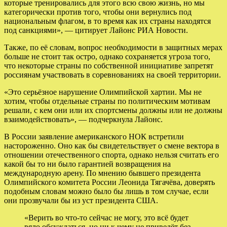
которые тренировались для этого всю свою жизнь, но мы
категорически против того, чтобы они вернулись под
национальным флагом, в то время как их страны находятся
под санкциями», — цитирует Лайонс РИА Новости.
Также, по её словам, вопрос необходимости в защитных мерах
больше не стоит так остро, однако сохраняется угроза того,
что некоторые страны по собственной инициативе запретят
россиянам участвовать в соревнованиях на своей территории.
«Это серьёзное нарушение Олимпийской хартии. Мы не
хотим, чтобы отдельные страны по политическим мотивам
решали, с кем они или их спортсмены должны или не должны
взаимодействовать», — подчеркнула Лайонс.
В России заявление американского НОК встретили
настороженно. Оно как бы свидетельствует о смене вектора в
отношении отечественного спорта, однако нельзя считать его
какой бы то ни было гарантией возвращения на
международную арену. По мнению бывшего президента
Олимпийского комитета России Леонида Тягачёва, доверять
подобным словам можно было бы лишь в том случае, если
они прозвучали бы из уст президента США.
«Верить во что‑то сейчас не могу, это всё будет
вяло обсуждаться, но ни к чему не приведёт без