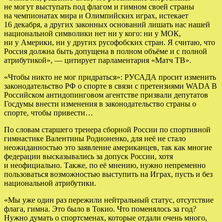
не могут выступать под флагом и гимном своей страны
на чемпионатах мира и Олимпийских играх, истекает
16 декабря, а других законных оснований лишать нас нашей
национальной символики нет ни у кого: ни у МОК,
ни у Америки, ни у других русофобских стран. Я считаю, что
Россия должна быть допущена в полном объёме и с полной
атрибутикой», — цитирует парламентария «Матч ТВ».
«Чтобы никто не мог придраться»: РУСАДА просит изменить
законодательство РФ о спорте в связи с претензиями WADA В
Российском антидопинговом агентстве призвали депутатов
Госдумы внести изменения в законодательство страны о
спорте, чтобы привести…
По словам старшего тренера сборной России по спортивной
гимнастике Валентины Родионенко, для неё не стало
неожиданностью это заявление американцев, так как многие
федерации высказывались за допуск России, хотя
и неофициально. Также, по её мнению, нужно непременно
пользоваться возможностью выступить на Играх, пусть и без
национальной атрибутики.
«Мы уже один раз пережили нейтральный статус, отсутствие
флага, гимна. Это было в Токио. Что поменялось за год?
Нужно думать о спортсменах, которые отдали очень много,