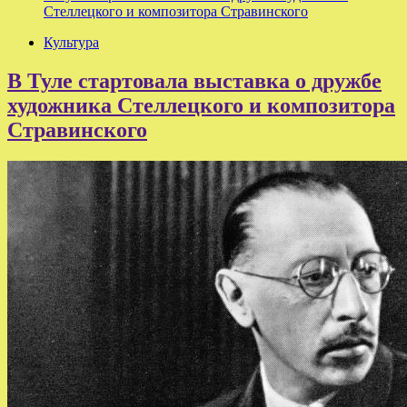
Стеллецкого и композитора Стравинского
Культура
В Туле стартовала выставка о дружбе
художника Стеллецкого и композитора
Стравинского