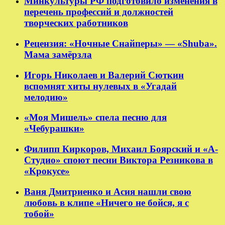
Минкультуры РФ подготовило изменения в
перечень профессий и должностей
творческих работников
Рецензия: «Ночные Снайперы» — «Shuba».
Мама замёрзла
Игорь Николаев и Валерий Сюткин
вспомнят хиты нулевых в «Угадай
мелодию»
«Моя Мишель» спела песню для
«Чебурашки»
Филипп Киркоров, Михаил Боярский и «А-
Студио» споют песни Виктора Резникова в
«Крокусе»
Ваня Дмитриенко и Асия нашли свою
любовь в клипе «Ничего не бойся, я с
тобой»