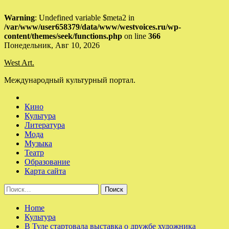
Warning
: Undefined variable $meta2 in
/var/www/user658379/data/www/westvoices.ru/wp-
content/themes/seek/functions.php
on line
366
Skip
Понедельник, Авг 10, 2026
to
West Art.
content
Международный культурный портал.
Кино
Культура
Литература
Мода
Музыка
Театр
Образование
Карта сайта
Найти:
Home
Культура
В Туле стартовала выставка о дружбе художника