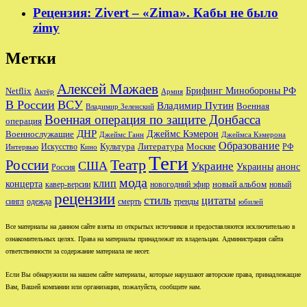
Рецензия: Zivert – «Zima». Кабы не было
zimy
Метки
Алексей Мажаев
Брифинг Минобороны РФ
Netflix
Актёр
Армия
В России
ВСУ
Владимир Путин
Военная
Владимир Зеленский
Военная операция по защите Донбасса
операция
ДНР
Джеймс Кэмерон
Военнослужащие
Джеймс Ганн
Джеймса Кэмерона
Образование
Культура
Москве
Литература
РФ
Интервью
Искусство
Кино
Теги
Театр
России
США
Украине
Украины
анонс
Россия
мода
клип
концерта
новый альбом
новогодний эфир
кавер-версии
новый
рецензии
стиль
цитаты
сингл
одежда
смерть
тренды
юбилей
Все материалы на данном сайте взяты из открытых источников и предоставляются исключительно в
ознакомительных целях. Права на материалы принадлежат их владельцам. Администрация сайта
ответственности за содержание материала не несет.
Если Вы обнаружили на нашем сайте материалы, которые нарушают авторские права, принадлежащие
Вам, Вашей компании или организации, пожалуйста, сообщите нам.