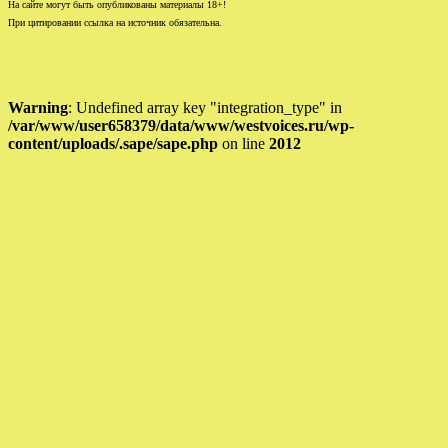
На сайте могут быть опубликованы материалы 18+!
При цитировании ссылка на источник обязательна.
Warning
: Undefined array key "integration_type" in
/var/www/user658379/data/www/westvoices.ru/wp-
content/uploads/.sape/sape.php
on line
2012