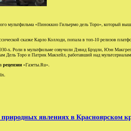
ного мультфильма «Пиноккио Гильермо дель Торо», который выше
сической сказке Карло Коллоди, попала в топ-10 релизов платфо
930-х. Роли в мультфильме озвучили Дэвид Брэдли, Юэн Макгре
сам Дель Торо и Патрик Макхейл, работавший над мультсериала
 в
рецензии
«Газеты.Ru».
ix.
природных явлениях в Красноярском кр