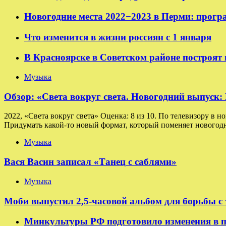
Новогодние места 2022−2023 в Перми: прогр
Что изменится в жизни россиян с 1 января
В Красноярске в Советском районе построят
Музыка
Обзор: «Света вокруг света. Новогодний выпуск
2022, «Света вокруг света» Оценка: 8 из 10. По телевизору в н
Придумать какой-то новый формат, который поменяет новогодн
Музыка
Вася Васин записал «Танец с саблями»
Музыка
Моби выпустил 2,5-часовой альбом для борьбы с
Минкультуры РФ подготовило изменения в п