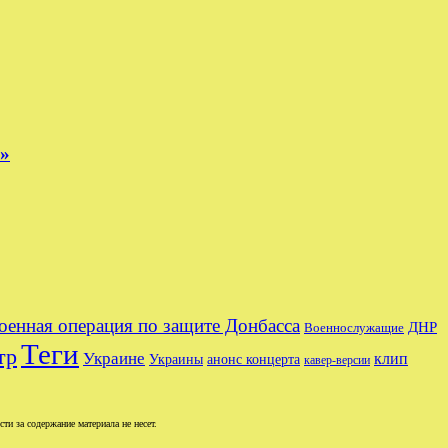
е»
оенная операция по защите Донбасса
ДНР
Военнослужащие
Теги
тр
Украине
клип
Украины
анонс концерта
кавер-версии
и за содержание материала не несет.