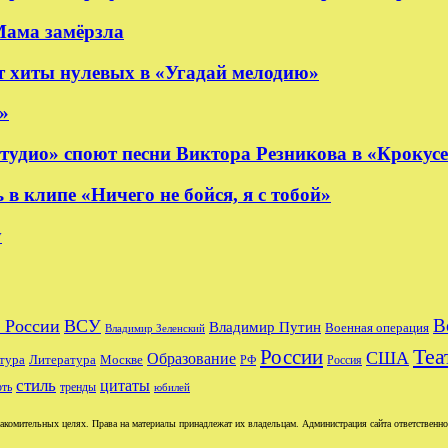
Мама замёрзла
 хиты нулевых в «Угадай мелодию»
»
удио» споют песни Виктора Резникова в «Крокус
 клипе «Ничего не бойся, я с тобой»
y
В
 России
ВСУ
Владимир Путин
Военная операция
Владимир Зеленский
Теа
России
США
Образование
тура
Москве
Литература
РФ
Россия
стиль
цитаты
рть
тренды
юбилей
комительных целях. Права на материалы принадлежат их владельцам. Администрация сайта ответственност