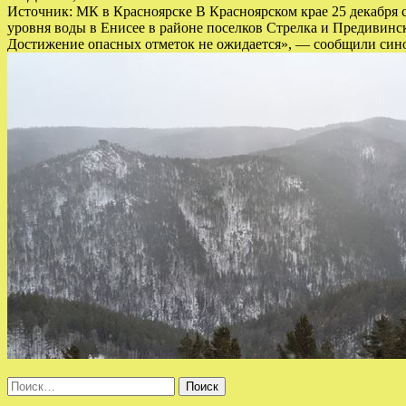
Источник: МК в Красноярске В Красноярском крае 25 декабря
уровня воды в Енисее в районе поселков Стрелка и Предивинс
Достижение опасных отметок не ожидается», — сообщили сино
Найти: