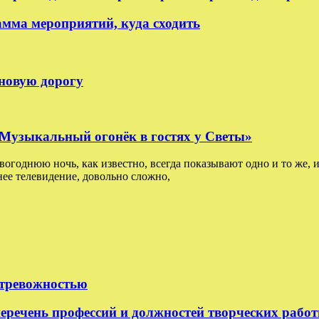
амма мероприятий, куда сходить
 новую дорогу
: Музыкальный огонёк в гостях у Светы»
овогоднюю ночь, как известно, всегда показывают одно и то же, и
ее телевидение, довольно сложно,
 тревожностью
еречень профессий и должностей творческих рабо