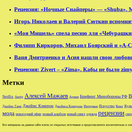
Рецензия: «Ночные Снайперы» — «Shuba». 
Игорь Николаев и Валерий Сюткин вспомнят
«Моя Мишель» спела песню для «Чебурашки
Филипп Киркоров, Михаил Боярский и «А-Ст
Ваня Дмитриенко и Асия нашли свою любовь в
Рецензия: Zivert – «Zima». Кабы не было zim
Метки
Алексей Мажаев
В
Брифинг Минобороны РФ
Netflix
Актёр
Армия
Джеймс Кэмерон
Куль
Джеймс Ганн
Джеймса Кэмерона
Интервью
Искусство
Кино
рецензии
мода
новый альбом
новогодний эфир
новый сингл
одежда
сме
Все материалы на данном сайте взяты из открытых источников и предоставляются исключительно в озна