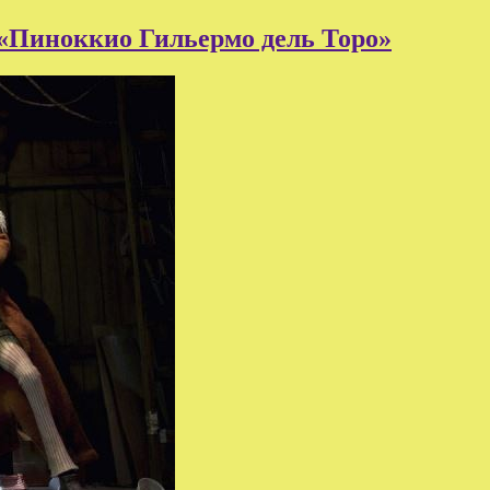
 «Пиноккио Гильермо дель Торо»