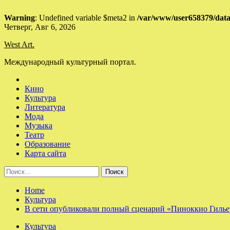
Warning
: Undefined variable $meta2 in
/var/www/user658379/data
Skip
Четверг, Авг 6, 2026
to
West Art.
content
Международный культурный портал.
Кино
Культура
Литература
Мода
Музыка
Театр
Образование
Карта сайта
Найти:
Home
Культура
В сети опубликовали полный сценарий «Пиноккио Гилье
Культура