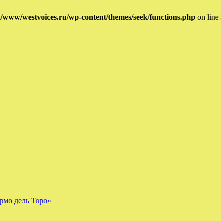
/www/westvoices.ru/wp-content/themes/seek/functions.php
on line
рмо дель Торо»