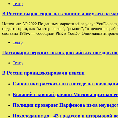
Театр
В России вырос спрос на клининг и «мужей на ча
Источник: AP 2022 По данным маркетплейса услуг YouDo.com, в
подкатегории, как “мастер на час”, “ремонт”, “отделочные раб
составил 19%», — сообщили РБК в YouDo. Одиннадцатипроцен
Театр
Пассажиры верхних полок российских поездов по
Театр
В России проиндексировали пенсии
Синоптики рассказали о погоде на новогодн
Бывший главный раввин Москвы призвал ев
Полиция проверяет Парфенова из-за неуведо
Похолодание до −43 градусов и штормовой в