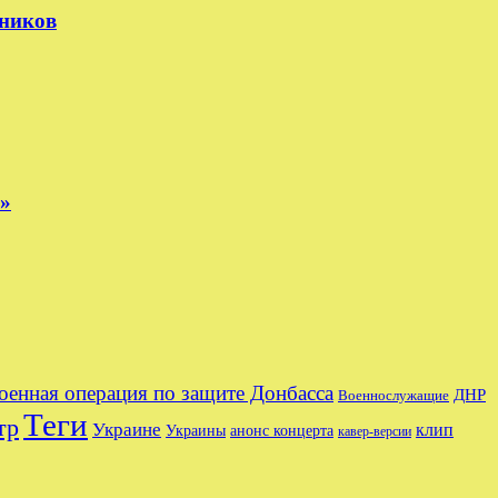
тников
е»
оенная операция по защите Донбасса
ДНР
Военнослужащие
Теги
тр
Украине
клип
Украины
анонс концерта
кавер-версии