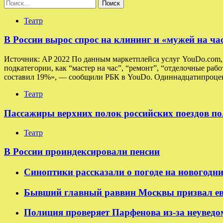
Найти:
Театр
В России вырос спрос на клининг и «мужей на ча
Источник: AP 2022 По данным маркетплейса услуг YouDo.com, в
подкатегории, как “мастер на час”, “ремонт”, “отделочные раб
составил 19%», — сообщили РБК в YouDo. Одиннадцатипроцен
Театр
Пассажиры верхних полок российских поездов по
Театр
В России проиндексировали пенсии
Синоптики рассказали о погоде на новогодн
Бывший главный раввин Москвы призвал ев
Полиция проверяет Парфенова из-за неуведо