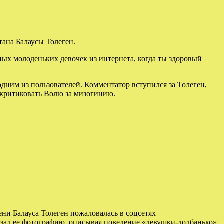
тана Балаусы Толеген.
ных молоденьких девочек из интернета, когда ты здоровый
одним из пользователей. Комментатор вступился за Толеген,
» критиковать Волю за мизогинию.
ени Балауса Толеген пожаловалась в соцсетях
казал ее фотографию, описывая поведение «девушки-долбанько».