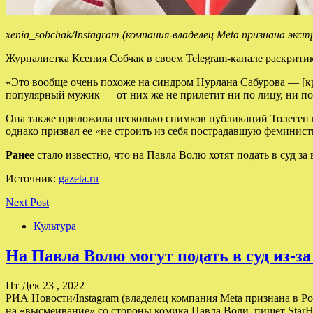
xenia_sobchak/Instagram (компания-владелец Meta признана экс
Журналистка Ксения Собчак в своем Telegram-канале раскрити
«Это вообще очень похоже на синдром Нурлана Сабурова — [кри
популярный мужик — от них же не прилетит ни по лицу, ни по
Она также приложила несколько снимков публикаций Толеген из
однако призвал ее «не строить из себя пострадавшую феминистк
Ранее
стало известно, что на Павла Волю хотят подать в суд з
Источник:
gazeta.ru
Next Post
Культура
На Павла Волю могут подать в суд из-з
Пт Дек 23 , 2022
РИА Новости/Instagram (владелец компания Meta признана в Ро
на «высмеивание» со стороны комика Павла Воли, пишет StarHi