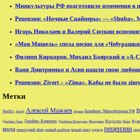
Минкультуры РФ подготовило изменения в п
Рецензия: «Ночные Снайперы» — «Shuba». 
Игорь Николаев и Валерий Сюткин вспомнят
«Моя Мишель» спела песню для «Чебурашки
Филипп Киркоров, Михаил Боярский и «А-Ст
Ваня Дмитриенко и Асия нашли свою любовь в
Рецензия: Zivert – «Zima». Кабы не было zim
Метки
Алексей Мажаев
В
Брифинг Минобороны РФ
Netflix
Актёр
Армия
Джеймс Кэмерон
Куль
Джеймс Ганн
Джеймса Кэмерона
Интервью
Искусство
Кино
рецензии
мода
новый альбом
новогодний эфир
новый сингл
одежда
сме