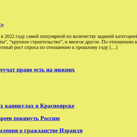
с»
 2022 году самой популярной по количеству заданий категорией
оты”, “крупное строительство”, и многое другое. По отношению 
тный рост спроса по отношению к прошлому году […]
лучат право есть на нижних
их каникулах в Красноярске
реев покинуть Россию
мления о гражданстве Израиля