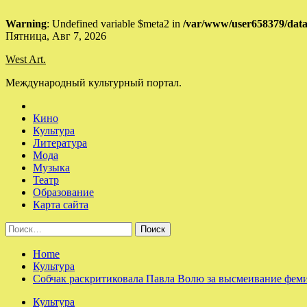
Warning
: Undefined variable $meta2 in
/var/www/user658379/data
Skip
Пятница, Авг 7, 2026
to
West Art.
content
Международный культурный портал.
Кино
Культура
Литература
Мода
Музыка
Театр
Образование
Карта сайта
Найти:
Home
Культура
Собчак раскритиковала Павла Волю за высмеивание феми
Культура