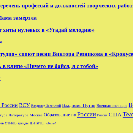
еречень профессий и должностей творческих рабо
Мама замёрзла
 хиты нулевых в «Угадай мелодию»
»
удио» споют песни Виктора Резникова в «Крокус
 клипе «Ничего не бойся, я с тобой»
y
В
 России
ВСУ
Владимир Путин
Военная операция
Владимир Зеленский
Теа
России
США
Образование
тура
Москве
Литература
РФ
Россия
стиль
цитаты
рть
тренды
юбилей