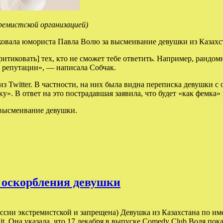
тремистской организацией)
ковала юмориста Павла Волю за высмеивание девушки из Казахс
тиковать] тех, кто не сможет тебе ответить. Например, рандом
 репутации», — написала Собчак.
 Twitter. В частности, на них была видна переписка девушки с 
у». В ответ на это пострадавшая заявила, что будет «как фемка
а высмеивание девушки.
а оскорбления девушки
ссии экстремистской и запрещена) Девушка из Казахстана по им
t. Она указала, что 17 декабря в выпуске Comedy Club Воля по