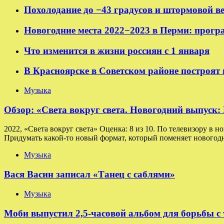
Похолодание до −43 градусов и штормовой в
Новогодние места 2022−2023 в Перми: прогр
Что изменится в жизни россиян с 1 января
В Красноярске в Советском районе построят
Музыка
Обзор: «Света вокруг света. Новогодний выпуск
2022, «Света вокруг света» Оценка: 8 из 10. По телевизору в н
Придумать какой-то новый формат, который поменяет новогодн
Музыка
Вася Васин записал «Танец с саблями»
Музыка
Моби выпустил 2,5-часовой альбом для борьбы с