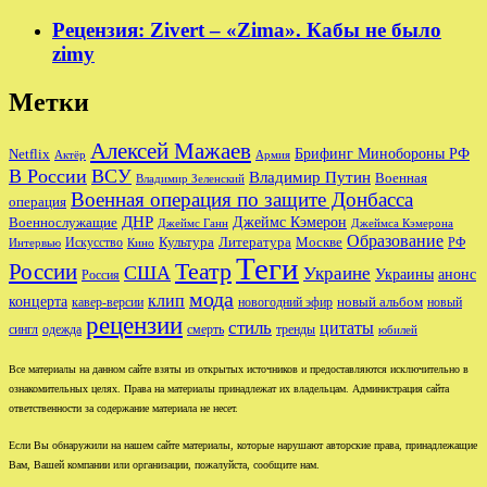
Рецензия: Zivert – «Zima». Кабы не было
zimy
Метки
Алексей Мажаев
Брифинг Минобороны РФ
Netflix
Актёр
Армия
В России
ВСУ
Владимир Путин
Военная
Владимир Зеленский
Военная операция по защите Донбасса
операция
ДНР
Джеймс Кэмерон
Военнослужащие
Джеймс Ганн
Джеймса Кэмерона
Образование
Культура
Москве
Литература
РФ
Интервью
Искусство
Кино
Теги
Театр
России
США
Украине
Украины
анонс
Россия
мода
клип
концерта
новый альбом
новогодний эфир
кавер-версии
новый
рецензии
стиль
цитаты
сингл
одежда
смерть
тренды
юбилей
Все материалы на данном сайте взяты из открытых источников и предоставляются исключительно в
ознакомительных целях. Права на материалы принадлежат их владельцам. Администрация сайта
ответственности за содержание материала не несет.
Если Вы обнаружили на нашем сайте материалы, которые нарушают авторские права, принадлежащие
Вам, Вашей компании или организации, пожалуйста, сообщите нам.