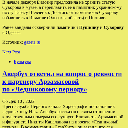
В начале декабря Билозир предложила не хранить статую
Суворова в музее, а переплавить ее в памятник украинскому
поэту Тарасу Шевченко. До этого от памятников Суворову
избавились в Измаиле (Одесская область) и Полтаве.
Ранее вандалы осквернили памятники
Пушкину
и
Суворову
в Одессе.
Источник:
gazeta.ru
Next Post
Культура
Авербух ответил на вопрос о ревности
к партнеру Арзамасовой
по «Ледниковому периоду»
Сб Дек 10 , 2022
Пресс-служба Первого канала Хореограф и постановщик
ледовых шоу Илья Авербух рассказал о своем отношении
к чувственным номерам его супруги Елизаветы Арзамасовой
и фигуриста Никиты Кацалапова на проекте «Ледниковый
период». В комментарии «СтарХиту» он заявил, что сам