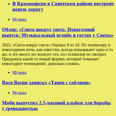
В Красноярске в Советском районе построят
новую дорогу
Музыка
Обзор: «Света вокруг света. Новогодний
выпуск: Музыкальный огонёк в гостях у Светы»
2022, «Света вокруг света» Оценка: 8 из 10. По телевизору в
новогоднюю ночь, как известно, всегда показывают одно и то
же, и это много лет волнует тех, кто телевизор не смотрит.
Придумать какой-то новый формат, который поменяет
новогоднее телевидение, довольно сложно,
Музыка
Вася Васин записал «Танец с саблями»
Музыка
Моби выпустил 2,5-часовой альбом для борьбы
с тревожностью