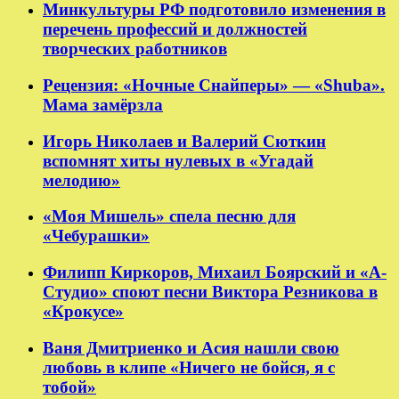
Минкультуры РФ подготовило изменения в
перечень профессий и должностей
творческих работников
Рецензия: «Ночные Снайперы» — «Shuba».
Мама замёрзла
Игорь Николаев и Валерий Сюткин
вспомнят хиты нулевых в «Угадай
мелодию»
«Моя Мишель» спела песню для
«Чебурашки»
Филипп Киркоров, Михаил Боярский и «А-
Студио» споют песни Виктора Резникова в
«Крокусе»
Ваня Дмитриенко и Асия нашли свою
любовь в клипе «Ничего не бойся, я с
тобой»