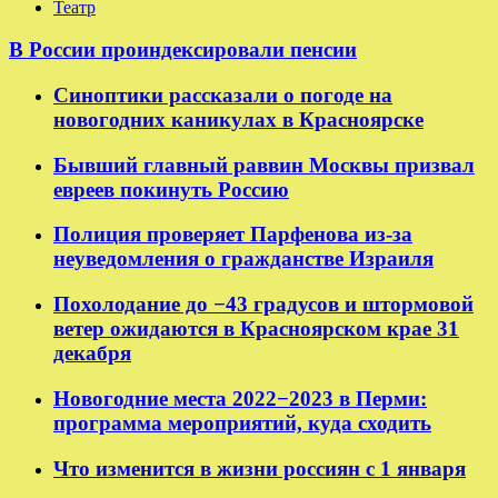
Театр
В России проиндексировали пенсии
Синоптики рассказали о погоде на
новогодних каникулах в Красноярске
Бывший главный раввин Москвы призвал
евреев покинуть Россию
Полиция проверяет Парфенова из-за
неуведомления о гражданстве Израиля
Похолодание до −43 градусов и штормовой
ветер ожидаются в Красноярском крае 31
декабря
Новогодние места 2022−2023 в Перми:
программа мероприятий, куда сходить
Что изменится в жизни россиян с 1 января