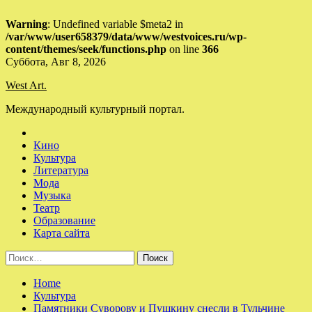
Warning
: Undefined variable $meta2 in
/var/www/user658379/data/www/westvoices.ru/wp-
content/themes/seek/functions.php
on line
366
Skip
Суббота, Авг 8, 2026
to
West Art.
content
Международный культурный портал.
Кино
Культура
Литература
Мода
Музыка
Театр
Образование
Карта сайта
Найти:
Home
Культура
Памятники Суворову и Пушкину снесли в Тульчине