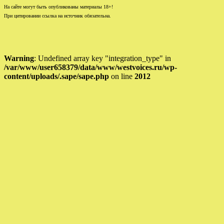
На сайте могут быть опубликованы материалы 18+!
При цитировании ссылка на источник обязательна.
Warning
: Undefined array key "integration_type" in
/var/www/user658379/data/www/westvoices.ru/wp-
content/uploads/.sape/sape.php
on line
2012