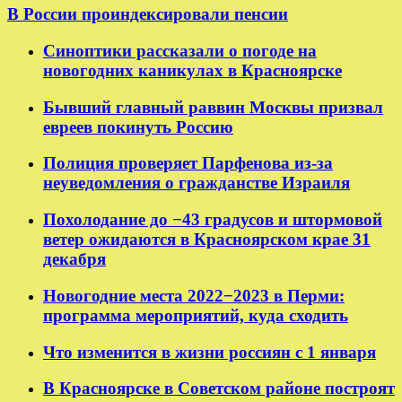
В России проиндексировали пенсии
Синоптики рассказали о погоде на
новогодних каникулах в Красноярске
Бывший главный раввин Москвы призвал
евреев покинуть Россию
Полиция проверяет Парфенова из-за
неуведомления о гражданстве Израиля
Похолодание до −43 градусов и штормовой
ветер ожидаются в Красноярском крае 31
декабря
Новогодние места 2022−2023 в Перми:
программа мероприятий, куда сходить
Что изменится в жизни россиян с 1 января
В Красноярске в Советском районе построят