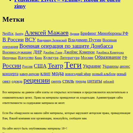
zimy
Метки
Алексей Мажаев
Брифинг Минобороны РФ
Netflix
Актёр
Армия
В России
ВСУ
Владимир Путин
Военная
Владимир Зеленский
Военная операция по защите Донбасса
операция
ДНР
Джеймс Кэмерон
Военнослужащие
Джеймс Ганн
Джеймса Кэмерона
Образование
Культура
Москве
Литература
РФ
Интервью
Искусство
Кино
Теги
Театр
России
США
Украине
Украины
анонс
Россия
мода
клип
концерта
новый альбом
новогодний эфир
кавер-версии
новый
рецензии
стиль
цитаты
сингл
одежда
смерть
тренды
юбилей
Все материалы на данном сайте взяты из открытых источников и предоставляются исключительно в
ознакомительных целях. Права на материалы принадлежат их владельцам. Администрация сайта
ответственности за содержание материала не несет.
Если Вы обнаружили на нашем сайте материалы, которые нарушают авторские права, принадлежащие
Вам, Вашей компании или организации, пожалуйста, сообщите нам.
На сайте могут быть опубликованы материалы 18+!