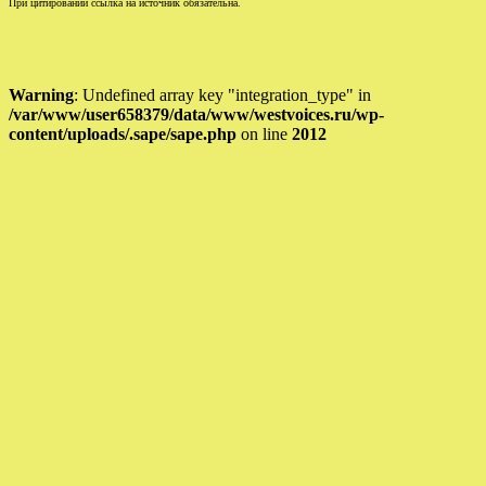
При цитировании ссылка на источник обязательна.
Warning
: Undefined array key "integration_type" in
/var/www/user658379/data/www/westvoices.ru/wp-
content/uploads/.sape/sape.php
on line
2012