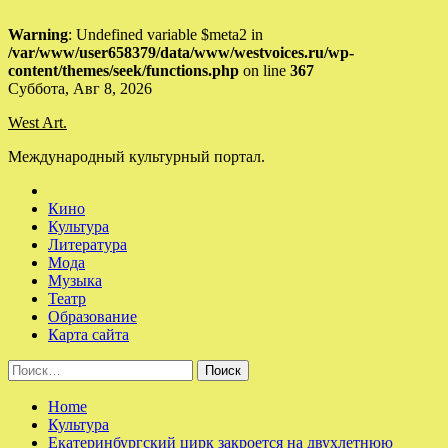
Warning
: Undefined variable $meta2 in
/var/www/user658379/data/www/westvoices.ru/wp-
content/themes/seek/functions.php
on line
367
Skip
Суббота, Авг 8, 2026
to
West Art.
content
Международный культурный портал.
Кино
Культура
Литература
Мода
Музыка
Театр
Образование
Карта сайта
Найти:
Home
Культура
Екатеринбургский цирк закроется на двухлетнюю