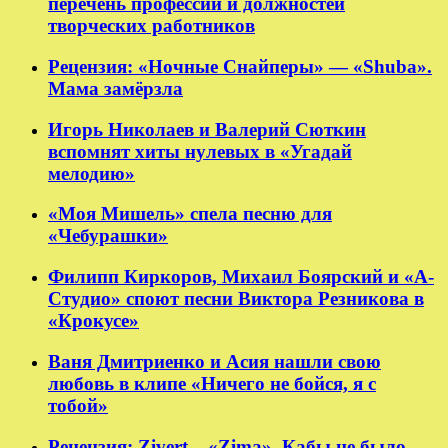
перечень профессий и должностей
творческих работников
Рецензия: «Ночные Снайперы» — «Shuba».
Мама замёрзла
Игорь Николаев и Валерий Сюткин
вспомнят хиты нулевых в «Угадай
мелодию»
«Моя Мишель» спела песню для
«Чебурашки»
Филипп Киркоров, Михаил Боярский и «А-
Студио» споют песни Виктора Резникова в
«Крокусе»
Ваня Дмитриенко и Асия нашли свою
любовь в клипе «Ничего не бойся, я с
тобой»
Рецензия: Zivert – «Zima». Кабы не было