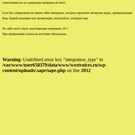
ответственности за содержание материала не несет.
Если Вы обнаружили на нашем сайте материалы, которые нарушают авторские права, принадлежащие
Вам, Вашей компании или организации, пожалуйста, сообщите нам.
На сайте могут быть опубликованы материалы 18+!
При цитировании ссылка на источник обязательна.
Warning
: Undefined array key "integration_type" in
/var/www/user658379/data/www/westvoices.ru/wp-
content/uploads/.sape/sape.php
on line
2012