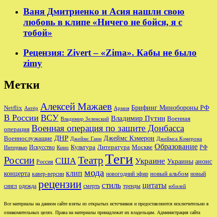
Ваня Дмитриенко и Асия нашли свою
любовь в клипе «Ничего не бойся, я с
тобой»
Рецензия: Zivert – «Zima». Кабы не было
zimy
Метки
Алексей Мажаев
Брифинг Минобороны РФ
Netflix
Актёр
Армия
В России
ВСУ
Владимир Путин
Военная
Владимир Зеленский
Военная операция по защите Донбасса
операция
ДНР
Джеймс Кэмерон
Военнослужащие
Джеймс Ганн
Джеймса Кэмерона
Образование
Культура
Москве
Литература
РФ
Интервью
Искусство
Кино
Теги
Театр
России
США
Украине
Украины
анонс
Россия
мода
клип
концерта
новый альбом
новогодний эфир
кавер-версии
новый
рецензии
стиль
цитаты
сингл
одежда
смерть
тренды
юбилей
Все материалы на данном сайте взяты из открытых источников и предоставляются исключительно в
ознакомительных целях. Права на материалы принадлежат их владельцам. Администрация сайта