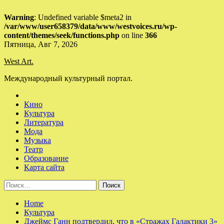
Warning
: Undefined variable $meta2 in
/var/www/user658379/data/www/westvoices.ru/wp-
content/themes/seek/functions.php
on line
366
Skip
Пятница, Авг 7, 2026
to
West Art.
content
Международный культурный портал.
Кино
Культура
Литература
Мода
Музыка
Театр
Образование
Карта сайта
Найти:
Home
Культура
Джеймс Ганн подтвердил, что в «Стражах Галактики 3»