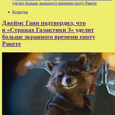
уделит больше экранного времени еноту Ракете
Культура
Джеймс Ганн подтвердил, что
в «Стражах Галактики 3» уделит
больше экранного времени еноту
Ракете