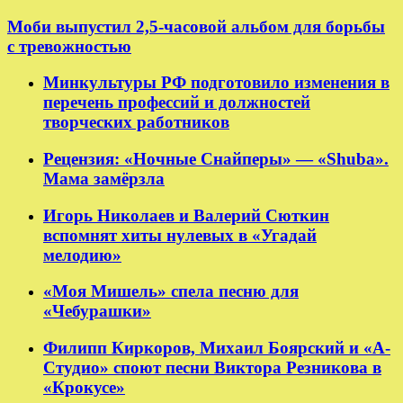
Моби выпустил 2,5-часовой альбом для борьбы
с тревожностью
Минкультуры РФ подготовило изменения в
перечень профессий и должностей
творческих работников
Рецензия: «Ночные Снайперы» — «Shuba».
Мама замёрзла
Игорь Николаев и Валерий Сюткин
вспомнят хиты нулевых в «Угадай
мелодию»
«Моя Мишель» спела песню для
«Чебурашки»
Филипп Киркоров, Михаил Боярский и «А-
Студио» споют песни Виктора Резникова в
«Крокусе»