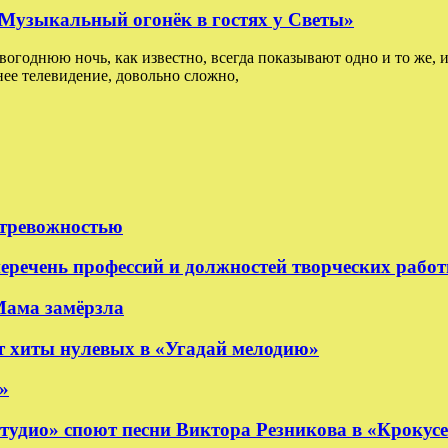
: Музыкальный огонёк в гостях у Светы»
овогоднюю ночь, как известно, всегда показывают одно и то же, и
ее телевидение, довольно сложно,
 тревожностью
еречень профессий и должностей творческих рабо
Мама замёрзла
 хиты нулевых в «Угадай мелодию»
»
удио» споют песни Виктора Резникова в «Крокус