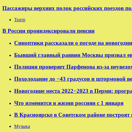
Пассажиры верхних полок российских поездов по
Театр
В России проиндексировали пенсии
Синоптики рассказали о погоде на новогодн
Бывший главный раввин Москвы призвал ев
Полиция проверяет Парфенова из-за неуведо
Похолодание до −43 градусов и штормовой в
Новогодние места 2022−2023 в Перми: прогр
Что изменится в жизни россиян с 1 января
В Красноярске в Советском районе построят
Музыка