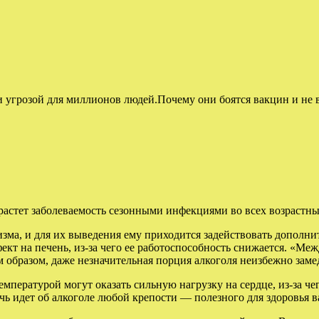
 угрозой для миллионов людей.Почему они боятся вакцин и не 
растет заболеваемость сезонными инфекциями во всех возрастн
зма, и для их выведения ему приходится задействовать дополни
ект на печень, из-за чего ее работоспособность снижается. «Ме
м образом, даже незначительная порция алкоголя неизбежно зам
мпературой могут оказать сильную нагрузку на сердце, из-за ч
ь идет об алкоголе любой крепости — полезного для здоровья в