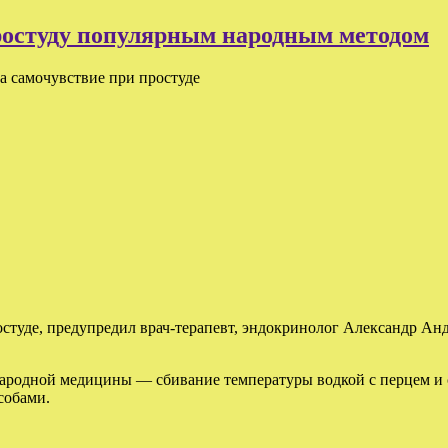
простуду популярным народным методом
а самочувствие при простуде
остуде, предупредил врач-терапевт, эндокринолог Александр Ан
ародной медицины — сбивание температуры водкой с перцем и с
собами.