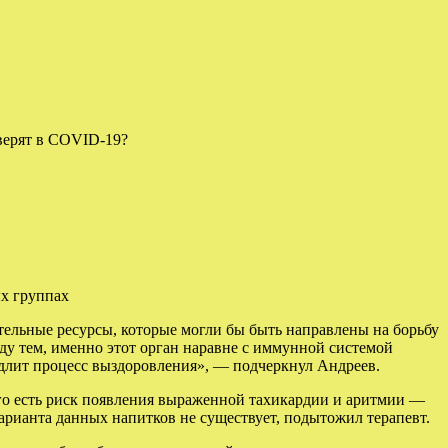
верят в COVID-19?
ых группах
тельные ресурсы, которые могли бы быть направлены на борьбу
жду тем, именно этот орган наравне с иммунной системой
едлит процесс выздоровления», — подчеркнул Андреев.
его есть риск появления выраженной тахикардии и аритмии —
арианта данных напитков не существует, подытожил терапевт.