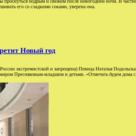
ы проснуться бодрым и свежим после новогодней ночи. В частн
шивать его со сладкими соками, уверена она.
третит Новый год
 в России экстремистской и запрещена) Певица Наталья Подольск
иром Пресняковым-младшим и детьми. «Отмечать будем дома с д