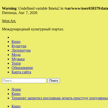
Warning
: Undefined variable $meta2 in
/var/www/user658379/data
Skip
Пятница, Авг 7, 2026
to
West Art.
content
Международный культурный портал.
Кино
Культура
Литература
Мода
Музыка
Театр
Образование
Карта сайта
Найти:
Home
Кино
Терапевт запретил россиянам лечить простуду популярн
Кино