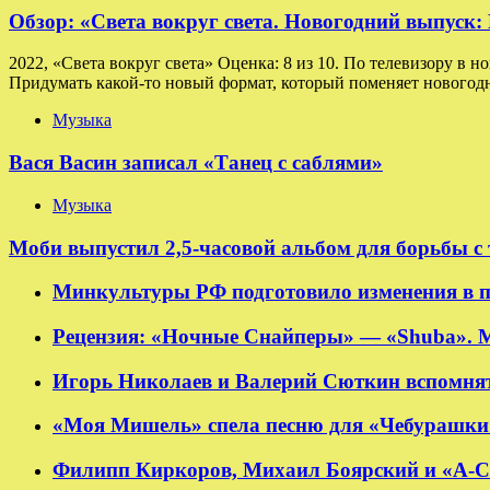
Обзор: «Света вокруг света. Новогодний выпуск
2022, «Света вокруг света» Оценка: 8 из 10. По телевизору в н
Придумать какой-то новый формат, который поменяет новогодн
Музыка
Вася Васин записал «Танец с саблями»
Музыка
Моби выпустил 2,5-часовой альбом для борьбы с
Минкультуры РФ подготовило изменения в п
Рецензия: «Ночные Снайперы» — «Shuba». 
Игорь Николаев и Валерий Сюткин вспомнят
«Моя Мишель» спела песню для «Чебурашки
Филипп Киркоров, Михаил Боярский и «А-Ст