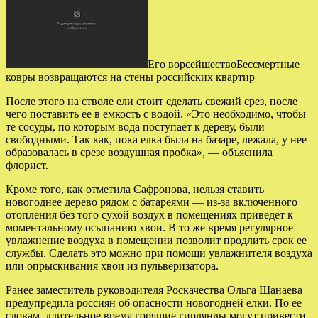
Его ворсейшествоБессмертные
ковры возвращаются на стены российских квартир
После этого на стволе ели стоит сделать свежий срез, после
чего поставить ее в емкость с водой. «Это необходимо, чтобы
те сосуды, по которым вода поступает к дереву, были
свободными. Так как, пока елка была на базаре, лежала, у нее
образовалась в срезе воздушная пробка», — объяснила
флорист.
Кроме того, как отметила Сафронова, нельзя ставить
новогоднее дерево рядом с батареями — из-за включенного
отопления без того сухой воздух в помещениях приведет к
моментальному осыпанию хвои. В то же время регулярное
увлажнение воздуха в помещении позволит продлить срок ее
службы. Сделать это можно при помощи увлажнителя воздуха
или опрыскивания хвои из пульверизатора.
Ранее заместитель руководителя Роскачества Ольга Шанаева
предупредила россиян об опасности новогодней елки. По ее
словам, длительное время горящие гирлянды могут привести