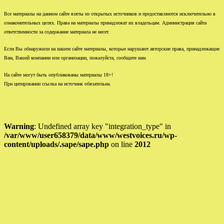
Все материалы на данном сайте взяты из открытых источников и предоставляются исключительно в
ознакомительных целях. Права на материалы принадлежат их владельцам. Администрация сайта
ответственности за содержание материала не несет.
Если Вы обнаружили на нашем сайте материалы, которые нарушают авторские права, принадлежащие
Вам, Вашей компании или организации, пожалуйста, сообщите нам.
На сайте могут быть опубликованы материалы 18+!
При цитировании ссылка на источник обязательна.
Warning
: Undefined array key "integration_type" in
/var/www/user658379/data/www/westvoices.ru/wp-
content/uploads/.sape/sape.php
on line
2012