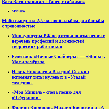
Вася Васин записал «Танец с саблями»
Музыка
Моби выпустил 2,5-часовой альбом для борьбы
с тревожностью
Минкультуры РФ подготовило изменения в
перечень профессий и должностей
творческих работников
Рецензия: «Ночные Снайперы» — «Shuba».
Мама замёрзла
Игорь Николаев и Валерий Сюткин
вспомнят хиты нулевых в «Угадай
мелодию»
«Моя Мишель» спела песню для
«Чебурашки»
Филипп Киркоров, Михаил Боярский и «А-