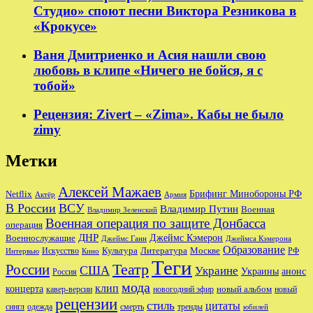
Студио» споют песни Виктора Резникова в
«Крокусе»
Ваня Дмитриенко и Асия нашли свою
любовь в клипе «Ничего не бойся, я с
тобой»
Рецензия: Zivert – «Zima». Кабы не было
zimy
Метки
Алексей Мажаев
Брифинг Минобороны РФ
Netflix
Актёр
Армия
В России
ВСУ
Владимир Путин
Военная
Владимир Зеленский
Военная операция по защите Донбасса
операция
ДНР
Джеймс Кэмерон
Военнослужащие
Джеймс Ганн
Джеймса Кэмерона
Образование
Культура
Москве
Литература
РФ
Интервью
Искусство
Кино
Теги
Театр
России
США
Украине
Украины
анонс
Россия
мода
клип
концерта
новый альбом
новогодний эфир
кавер-версии
новый
рецензии
стиль
цитаты
сингл
одежда
смерть
тренды
юбилей