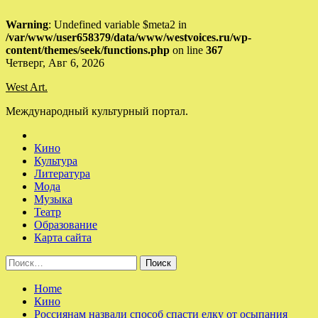
Warning
: Undefined variable $meta2 in
/var/www/user658379/data/www/westvoices.ru/wp-
content/themes/seek/functions.php
on line
367
Skip
Четверг, Авг 6, 2026
to
West Art.
content
Международный культурный портал.
Кино
Культура
Литература
Мода
Музыка
Театр
Образование
Карта сайта
Найти:
Home
Кино
Россиянам назвали способ спасти елку от осыпания