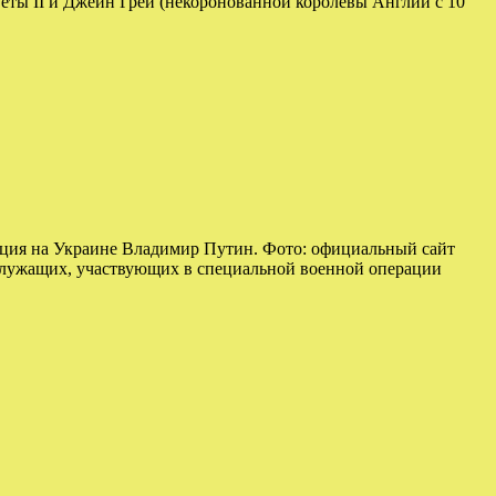
еты II и Джейн Грей (некоронованной королевы Англии с 10
ция на Украине Владимир Путин. Фото: официальный сайт
служащих, участвующих в специальной военной операции