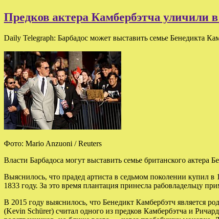
Предков актера Камбербэтча уличили в
Daily Telegraph: Барбадос может выставить семье Бенедикта Ка
Фото: Mario Anzuoni / Reuters
Власти Барбадоса могут выставить семье британского актера Бе
Выяснилось, что прадед артиста в седьмом поколении купил в 
1833 году. За это время плантация принесла рабовладельцу при
В 2015 году выяснилось, что Бенедикт Камбербэтч является ро
(Kevin Schürer) считал одного из предков Камбербэтча и Рича