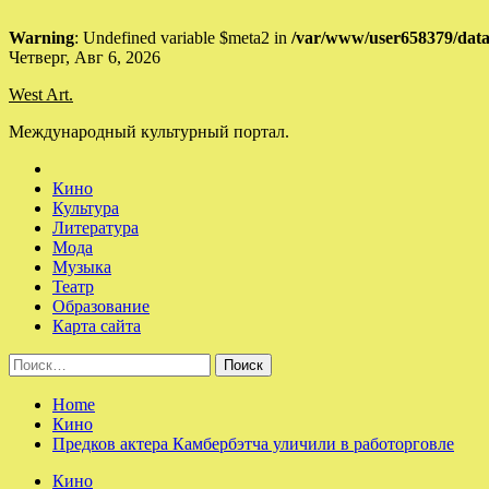
Warning
: Undefined variable $meta2 in
/var/www/user658379/data
Skip
Четверг, Авг 6, 2026
to
West Art.
content
Международный культурный портал.
Кино
Культура
Литература
Мода
Музыка
Театр
Образование
Карта сайта
Найти:
Home
Кино
Предков актера Камбербэтча уличили в работорговле
Кино