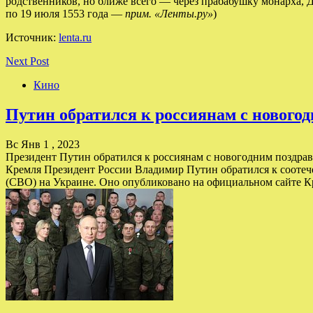
родственников, но ближе всего — через прабабушку монарха, 
по 19 июля 1553 года —
прим. «Ленты.ру»
)
Источник:
lenta.ru
Next Post
Кино
Путин обратился к россиянам с нового
Вс Янв 1 , 2023
Президент Путин обратился к россиянам с новогодним поздр
Кремля Президент России Владимир Путин обратился к сооте
(СВО) на Украине. Оно опубликовано на официальном сайте Кр