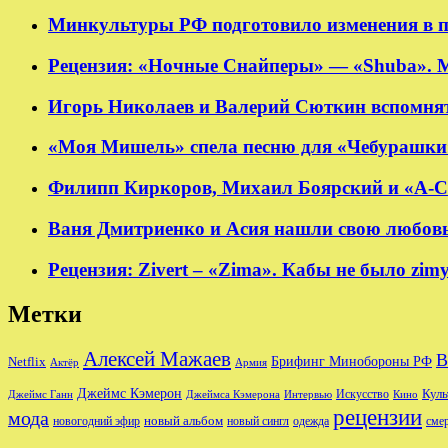
Минкультуры РФ подготовило изменения в п
Рецензия: «Ночные Снайперы» — «Shuba». 
Игорь Николаев и Валерий Сюткин вспомнят
«Моя Мишель» спела песню для «Чебурашки
Филипп Киркоров, Михаил Боярский и «А-Ст
Ваня Дмитриенко и Асия нашли свою любовь в
Рецензия: Zivert – «Zima». Кабы не было zim
Метки
Алексей Мажаев
В
Брифинг Минобороны РФ
Netflix
Актёр
Армия
Джеймс Кэмерон
Куль
Джеймс Ганн
Джеймса Кэмерона
Интервью
Искусство
Кино
рецензии
мода
новый альбом
новогодний эфир
новый сингл
одежда
сме