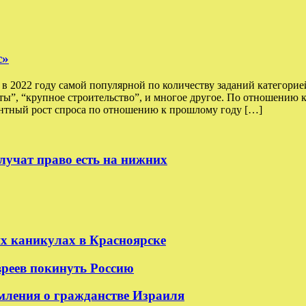
с»
 2022 году самой популярной по количеству заданий категорией
оты”, “крупное строительство”, и многое другое. По отношению 
тный рост спроса по отношению к прошлому году […]
лучат право есть на нижних
их каникулах в Красноярске
реев покинуть Россию
мления о гражданстве Израиля