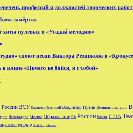
еречень профессий и должностей творческих рабо
Мама замёрзла
 хиты нулевых в «Угадай мелодию»
»
удио» споют песни Виктора Резникова в «Крокус
 клипе «Ничего не бойся, я с тобой»
y
В
 России
ВСУ
Владимир Путин
Военная операция
Владимир Зеленский
Теа
России
США
Образование
тура
Москве
Литература
РФ
Россия
стиль
цитаты
рть
тренды
юбилей