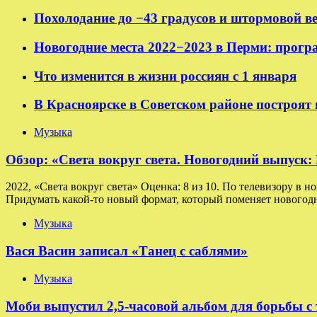
Похолодание до −43 градусов и штормовой в
Новогодние места 2022−2023 в Перми: прогр
Что изменится в жизни россиян с 1 января
В Красноярске в Советском районе построят
Музыка
Обзор: «Света вокруг света. Новогодний выпуск
2022, «Света вокруг света» Оценка: 8 из 10. По телевизору в н
Придумать какой-то новый формат, который поменяет новогодн
Музыка
Вася Васин записал «Танец с саблями»
Музыка
Моби выпустил 2,5-часовой альбом для борьбы с