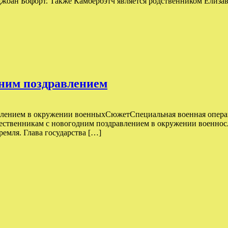
Джоан Бофорт. Также Камбербэтч является родственником Елизав
дним поздравлением
авлением в окружении военныхСюжетСпециальная военная опера
чественникам с новогодним поздравлением в окружении военно
емля. Глава государства […]