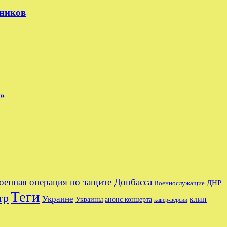
тников
е»
оенная операция по защите Донбасса
ДНР
Военнослужащие
Теги
тр
Украине
клип
Украины
анонс концерта
кавер-версии