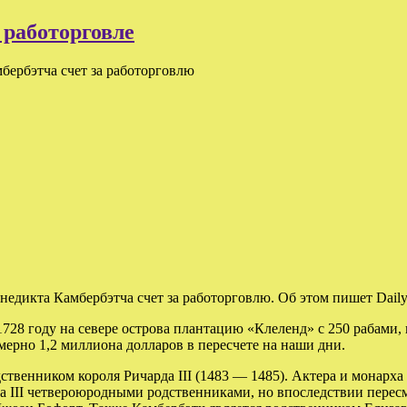
 работорговле
мбербэтча счет за работорговлю
недикта Камбербэтча счет за работорговлю. Об этом пишет Daily 
1728 году на севере острова плантацию «Клеленд» с 250 рабами,
мерно 1,2 миллиона долларов в пересчете на наши дни.
дственником короля Ричарда III (1483 — 1485). Актера и монар
рда III четвероюродными родственниками, но впоследствии пере