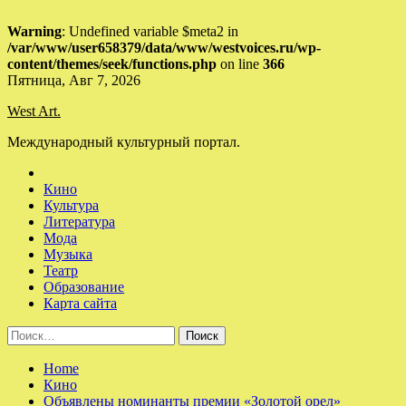
Warning
: Undefined variable $meta2 in
/var/www/user658379/data/www/westvoices.ru/wp-
content/themes/seek/functions.php
on line
366
Skip
Пятница, Авг 7, 2026
to
West Art.
content
Международный культурный портал.
Кино
Культура
Литература
Мода
Музыка
Театр
Образование
Карта сайта
Найти:
Home
Кино
Объявлены номинанты премии «Золотой орел»