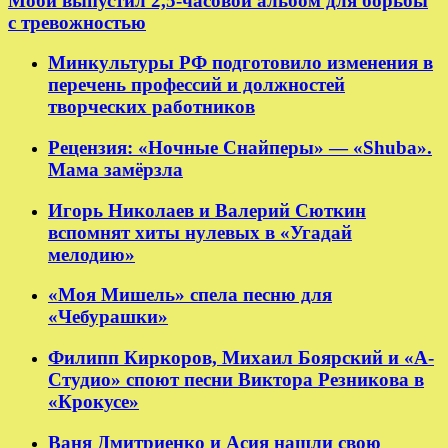
Моби выпустил 2,5-часовой альбом для борьбы
с тревожностью
Минкультуры РФ подготовило изменения в
перечень профессий и должностей
творческих работников
Рецензия: «Ночные Снайперы» — «Shuba».
Мама замёрзла
Игорь Николаев и Валерий Сюткин
вспомнят хиты нулевых в «Угадай
мелодию»
«Моя Мишель» спела песню для
«Чебурашки»
Филипп Киркоров, Михаил Боярский и «А-
Студио» споют песни Виктора Резникова в
«Крокусе»
Ваня Дмитриенко и Асия нашли свою