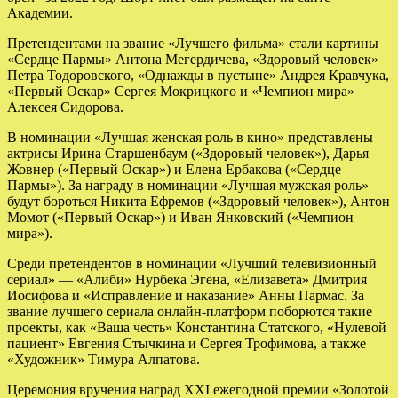
Академии.
Претендентами на звание «Лучшего фильма» стали картины
«Сердце Пармы» Антона Мегердичева, «Здоровый человек»
Петра Тодоровского, «Однажды в пустыне» Андрея Кравчука,
«Первый Оскар» Сергея Мокрицкого и «Чемпион мира»
Алексея Сидорова.
В номинации «Лучшая женская роль в кино» представлены
актрисы Ирина Старшенбаум («Здоровый человек»), Дарья
Жовнер («Первый Оскар») и Елена Ербакова («Сердце
Пармы»). За награду в номинации «Лучшая мужская роль»
будут бороться Никита Ефремов («Здоровый человек»), Антон
Момот («Первый Оскар») и Иван Янковский («Чемпион
мира»).
Среди претендентов в номинации «Лучший телевизионный
сериал» — «Алиби» Нурбека Эгена, «Елизавета» Дмитрия
Иосифова и «Исправление и наказание» Анны Пармас. За
звание лучшего сериала онлайн-платформ поборются такие
проекты, как «Ваша честь» Константина Статского, «Нулевой
пациент» Евгения Стычкина и Сергея Трофимова, а также
«Художник» Тимура Алпатова.
Церемония вручения наград XXI ежегодной премии «Золотой