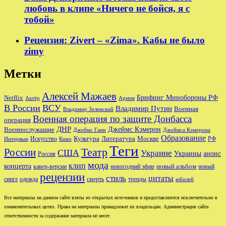
любовь в клипе «Ничего не бойся, я с
тобой»
Рецензия: Zivert – «Zima». Кабы не было
zimy
Метки
Алексей Мажаев
Брифинг Минобороны РФ
Netflix
Актёр
Армия
В России
ВСУ
Владимир Путин
Военная
Владимир Зеленский
Военная операция по защите Донбасса
операция
ДНР
Джеймс Кэмерон
Военнослужащие
Джеймс Ганн
Джеймса Кэмерона
Образование
Культура
Москве
Литература
РФ
Интервью
Искусство
Кино
Теги
Театр
России
США
Украине
Украины
анонс
Россия
мода
клип
концерта
новый альбом
новогодний эфир
кавер-версии
новый
рецензии
стиль
цитаты
сингл
одежда
смерть
тренды
юбилей
Все материалы на данном сайте взяты из открытых источников и предоставляются исключительно в
ознакомительных целях. Права на материалы принадлежат их владельцам. Администрация сайта
ответственности за содержание материала не несет.