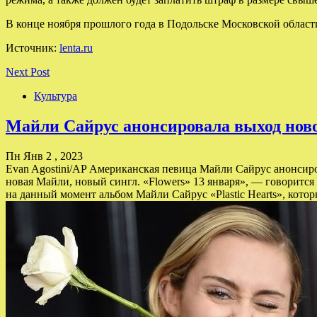
В конце ноября прошлого года в Подольске Московской област
Источник:
lenta.ru
Next Post
Культура
Майли Сайрус анонсировала выход нов
Пн Янв 2 , 2023
Evan Agostini/AP Американская певица Майли Сайрус анонсирова
новая Майли, новый сингл. «Flowers» 13 января», — говорится
на данный момент альбом Майли Сайрус «Plastic Hearts», кото