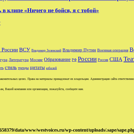
 клипе «Ничего не бойся, я с тобой»
y
В
 России
ВСУ
Владимир Путин
Военная операция
Владимир Зеленский
Теа
России
США
Образование
тура
Москве
Литература
РФ
Россия
стиль
цитаты
рть
тренды
юбилей
комительных целях. Права на материалы принадлежат их владельцам. Администрация сайта ответственност
ам, Вашей компании или организации, пожалуйста, сообщите нам.
658379/data/www/westvoices.ru/wp-content/uploads/.sape/sape.ph