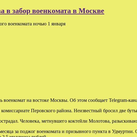
 в забор военкомата в Москве
ого военкомата ночью 1 января
ь военкомат на востоке Москвы. Об этом сообщает Telegram-кана
комиссариате Перовского района. Неизвестный бросил две буты
острадал. Человека, метнувшего коктейли Молотова, разыскивают
а месяца за поджог военкомата и призывного пункта в Удмуртии.
е 2,5 миллиона рублей.