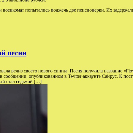
и военкомат попытались поджечь две пенсионерки. Их задержали
ой песни
ла релиз своего нового сингла. Песня получила название «Flowe
 в сообщении, опубликованном в Twitter-аккаунте Сайрус. К по
рый стал седьмой […]