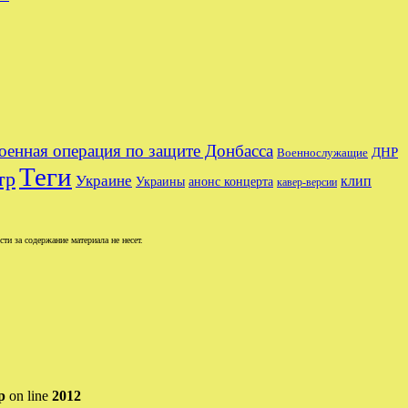
оенная операция по защите Донбасса
ДНР
Военнослужащие
Теги
тр
Украине
клип
Украины
анонс концерта
кавер-версии
и за содержание материала не несет.
p
on line
2012