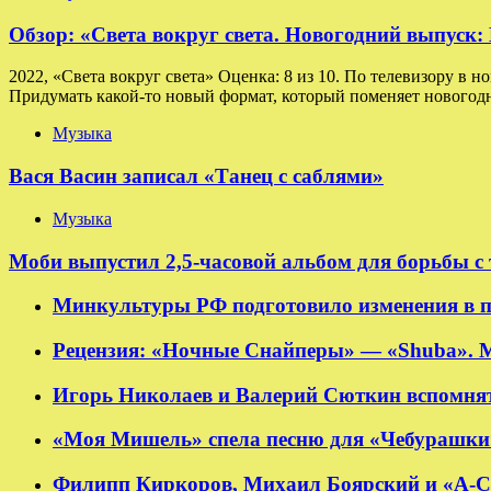
Обзор: «Света вокруг света. Новогодний выпуск
2022, «Света вокруг света» Оценка: 8 из 10. По телевизору в н
Придумать какой-то новый формат, который поменяет новогодн
Музыка
Вася Васин записал «Танец с саблями»
Музыка
Моби выпустил 2,5-часовой альбом для борьбы с
Минкультуры РФ подготовило изменения в п
Рецензия: «Ночные Снайперы» — «Shuba». 
Игорь Николаев и Валерий Сюткин вспомнят
«Моя Мишель» спела песню для «Чебурашки
Филипп Киркоров, Михаил Боярский и «А-Ст