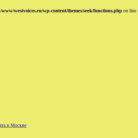
/www/westvoices.ru/wp-content/themes/seek/functions.php
on line
ата в Москве