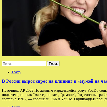
Найти:
Театр
В России вырос спрос на клининг и «мужей на ча
Источник: AP 2022 По данным маркетплейса услуг YouDo.com, в
подкатегории, как “мастер на час”, “ремонт”, “отделочные раб
составил 19%», — сообщили РБК в YouDo. Одиннадцатипроцен