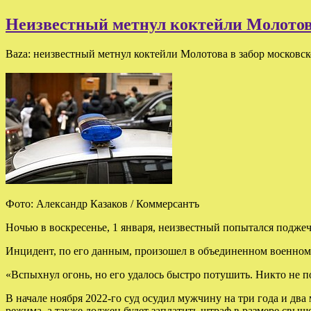
Неизвестный метнул коктейли Молотова
Baza: неизвестный метнул коктейли Молотова в забор московск
Фото: Александр Казаков / Коммерсантъ
Ночью в воскресенье, 1 января, неизвестный попытался поджеч
Инцидент, по его данным, произошел в объединенном военном 
«Вспыхнул огонь, но его удалось быстро потушить. Никто не п
В начале ноября 2022-го суд осудил мужчину на три года и дв
режима, а также должен будет заплатить штраф в размере свыш