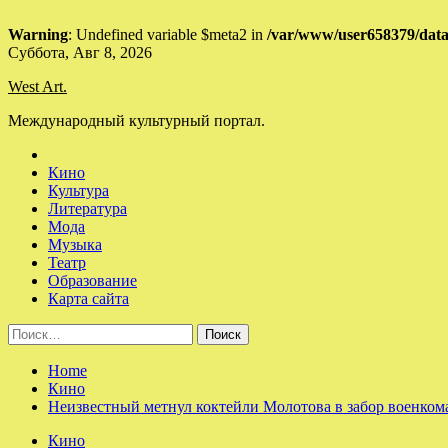
Warning
: Undefined variable $meta2 in
/var/www/user658379/data
Skip
Суббота, Авг 8, 2026
to
West Art.
content
Международный культурный портал.
Кино
Культура
Литература
Мода
Музыка
Театр
Образование
Карта сайта
Найти:
Home
Кино
Неизвестный метнул коктейли Молотова в забор военком
Кино