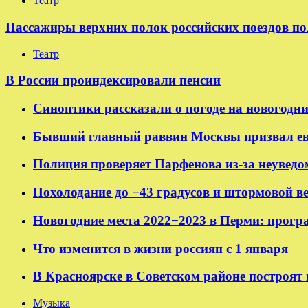
Театр
Пассажиры верхних полок российских поездов по
Театр
В России проиндексировали пенсии
Синоптики рассказали о погоде на новогодн
Бывший главный раввин Москвы призвал ев
Полиция проверяет Парфенова из-за неуведо
Похолодание до −43 градусов и штормовой в
Новогодние места 2022−2023 в Перми: прогр
Что изменится в жизни россиян с 1 января
В Красноярске в Советском районе построят
Музыка