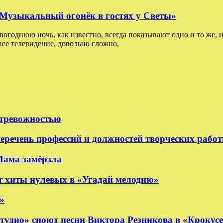
: Музыкальный огонёк в гостях у Светы»
овогоднюю ночь, как известно, всегда показывают одно и то же, и
ее телевидение, довольно сложно,
 тревожностью
еречень профессий и должностей творческих рабо
Мама замёрзла
 хиты нулевых в «Угадай мелодию»
»
удио» споют песни Виктора Резникова в «Крокус