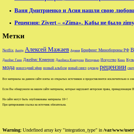
Ваня Дмитриенко и Асия нашли свою любовь в
Рецензия: Zivert – «Zima». Кабы не было zim
Метки
Алексей Мажаев
В
Брифинг Минобороны РФ
Netflix
Актёр
Армия
Джеймс Кэмерон
Куль
Джеймс Ганн
Джеймса Кэмерона
Интервью
Искусство
Кино
рецензии
мода
новый альбом
новогодний эфир
новый сингл
одежда
сме
Все материалы на данном сайте взяты из открытых источников и предоставляются исключительно в озна
Если Вы обнаружили на нашем сайте материалы, которые нарушают авторские права, принадлежащие В
На сайте могут быть опубликованы материалы 18+!
При цитировании ссылка на источник обязательна.
Warning
: Undefined array key "integration_type" in
/var/www/user