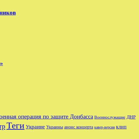
тников
е»
оенная операция по защите Донбасса
ДНР
Военнослужащие
Теги
тр
Украине
клип
Украины
анонс концерта
кавер-версии