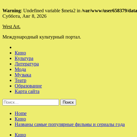
Warning
: Undefined variable $meta2 in
/var/www/user658379/data
Skip
Суббота, Авг 8, 2026
to
West Art.
content
Международный культурный портал.
Кино
Культура
Литература
Мода
Музыка
Театр
Образование
Карта сайта
Найти:
Home
Кино
Названы самые популярные фильмы и сериалы года
Кино