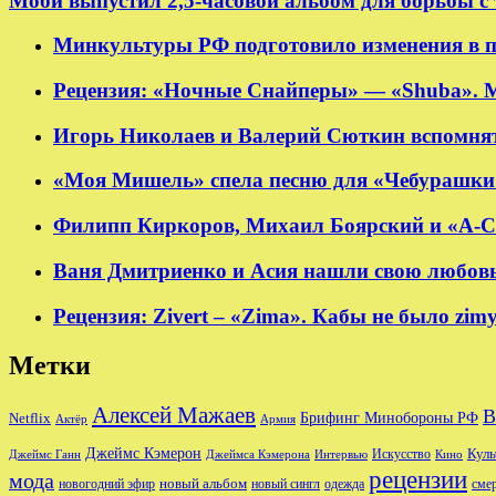
Моби выпустил 2,5-часовой альбом для борьбы с
Минкультуры РФ подготовило изменения в п
Рецензия: «Ночные Снайперы» — «Shuba». 
Игорь Николаев и Валерий Сюткин вспомнят
«Моя Мишель» спела песню для «Чебурашки
Филипп Киркоров, Михаил Боярский и «А-Ст
Ваня Дмитриенко и Асия нашли свою любовь в
Рецензия: Zivert – «Zima». Кабы не было zim
Метки
Алексей Мажаев
В
Брифинг Минобороны РФ
Netflix
Актёр
Армия
Джеймс Кэмерон
Куль
Джеймс Ганн
Джеймса Кэмерона
Интервью
Искусство
Кино
рецензии
мода
новый альбом
новогодний эфир
новый сингл
одежда
сме