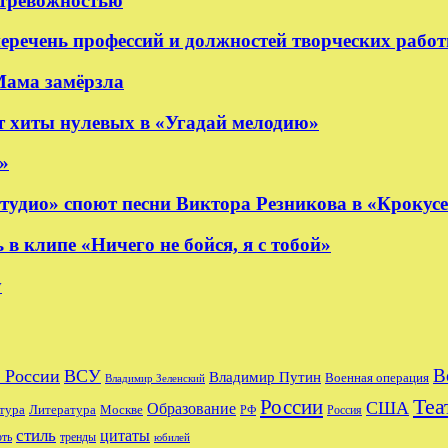
 тревожностью
еречень профессий и должностей творческих рабо
Мама замёрзла
 хиты нулевых в «Угадай мелодию»
»
удио» споют песни Виктора Резникова в «Крокус
 клипе «Ничего не бойся, я с тобой»
y
В
 России
ВСУ
Владимир Путин
Военная операция
Владимир Зеленский
Теа
России
США
Образование
тура
Москве
Литература
РФ
Россия
стиль
цитаты
рть
тренды
юбилей