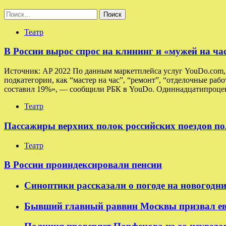
Найти:
Театр
В России вырос спрос на клининг и «мужей на ча
Источник: AP 2022 По данным маркетплейса услуг YouDo.com, в
подкатегории, как “мастер на час”, “ремонт”, “отделочные раб
составил 19%», — сообщили РБК в YouDo. Одиннадцатипроцен
Театр
Пассажиры верхних полок российских поездов по
Театр
В России проиндексировали пенсии
Синоптики рассказали о погоде на новогодн
Бывший главный раввин Москвы призвал ев