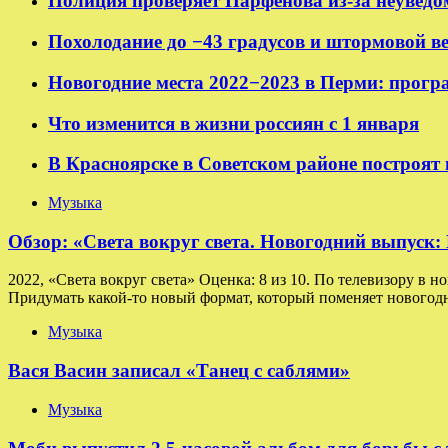
Полиция проверяет Парфенова из-за неуведо
Похолодание до −43 градусов и штормовой в
Новогодние места 2022−2023 в Перми: прогр
Что изменится в жизни россиян с 1 января
В Красноярске в Советском районе построят
Музыка
Обзор: «Света вокруг света. Новогодний выпуск
2022, «Света вокруг света» Оценка: 8 из 10. По телевизору в н
Придумать какой-то новый формат, который поменяет новогодн
Музыка
Вася Васин записал «Танец с саблями»
Музыка