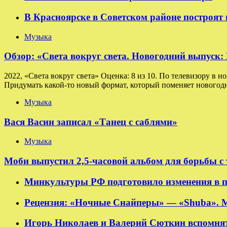
В Красноярске в Советском районе построят
Музыка
Обзор: «Света вокруг света. Новогодний выпуск
2022, «Света вокруг света» Оценка: 8 из 10. По телевизору в н
Придумать какой-то новый формат, который поменяет новогодн
Музыка
Вася Васин записал «Танец с саблями»
Музыка
Моби выпустил 2,5-часовой альбом для борьбы с
Минкультуры РФ подготовило изменения в п
Рецензия: «Ночные Снайперы» — «Shuba». 
Игорь Николаев и Валерий Сюткин вспомнят