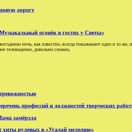
 новую дорогу
: Музыкальный огонёк в гостях у Светы»
овогоднюю ночь, как известно, всегда показывают одно и то же, и
ее телевидение, довольно сложно,
 тревожностью
еречень профессий и должностей творческих рабо
Мама замёрзла
 хиты нулевых в «Угадай мелодию»