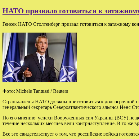
НАТО призвало готовиться к затяжном
Генсек НАТО Столтенберг призвал готовиться к затяжному к
Фото: Michele Tantussi / Reuters
Страны-члены НАТО должны приготовиться к долгосрочной под
генеральный секретарь Североатлантического альянса Йенс Сто
По его мнению, успехи Вооруженных сил Украины (ВСУ) не до
течение нескольких месяцев вели контрнаступление. В то же в
Все это свидетельствует о том, что российские войска готовя