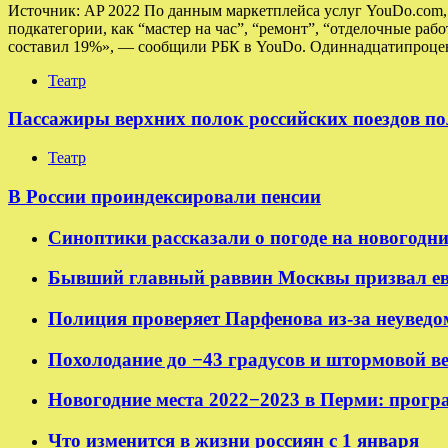
Источник: AP 2022 По данным маркетплейса услуг YouDo.com, в
подкатегории, как “мастер на час”, “ремонт”, “отделочные раб
составил 19%», — сообщили РБК в YouDo. Одиннадцатипроцен
Театр
Пассажиры верхних полок российских поездов по
Театр
В России проиндексировали пенсии
Синоптики рассказали о погоде на новогодн
Бывший главный раввин Москвы призвал ев
Полиция проверяет Парфенова из-за неуведо
Похолодание до −43 градусов и штормовой в
Новогодние места 2022−2023 в Перми: прогр
Что изменится в жизни россиян с 1 января