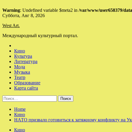
Warning
: Undefined variable $meta2 in
/var/www/user658379/data
Skip
Суббота, Авг 8, 2026
to
West Art.
content
Международный культурный портал.
Кино
Культура
Литература
Мода
Музыка
Театр
Образование
Карта сайта
Найти:
Home
Кино
НАТО призвало готовиться к затяжному конфликту на У
Кино