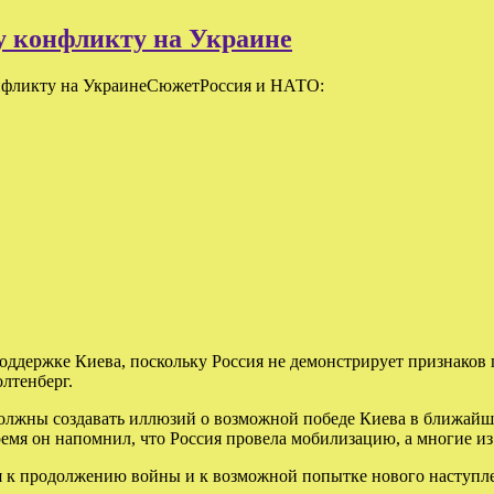
у конфликту на Украине
онфликту на УкраинеСюжетРоссия и НАТО:
держке Киева, поскольку Россия не демонстрирует признаков 
лтенберг.
лжны создавать иллюзий о возможной победе Киева в ближайше
ремя он напомнил, что Россия провела мобилизацию, а многие и
тся к продолжению войны и к возможной попытке нового наступл