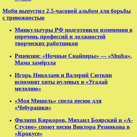
Моби выпустил 2,5-часовой альбом для борьбы
с тревожностью
Минкультуры РФ подготовило изменения в
перечень профессий и должностей
творческих работников
Рецензия: «Ночные Снайперы» — «Shuba».
Мама замёрзла
Игорь Николаев и Валерий Сюткин
вспомнят хиты нулевых в «Угадай
мелодию»
«Моя Мишель» спела песню для
«Чебурашки»
Филипп Киркоров, Михаил Боярский и «А-
Студио» споют песни Виктора Резникова в
«Крокусе»