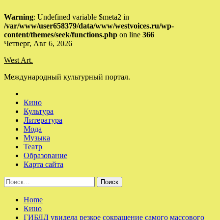
Warning
: Undefined variable $meta2 in
/var/www/user658379/data/www/westvoices.ru/wp-
content/themes/seek/functions.php
on line
366
Skip
Четверг, Авг 6, 2026
to
West Art.
content
Международный культурный портал.
Кино
Культура
Литература
Мода
Музыка
Театр
Образование
Карта сайта
Найти:
Home
Кино
ГИБДД увидела резкое сокращение самого массового