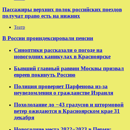
Пассажиры верхних полок российских поездов
получат право есть на нижних
Театр
В России проиндексировали пенсии
Синоптики рассказали о погоде на
новогодних каникулах в Красноярске
Бывший главный раввин Москвы призвал
евреев покинуть Россию
Полиция проверяет Парфенова из-за
неуведомления о гражданстве Израиля
Похолодание до −43 градусов и штормовой
ветер ожидаются в Красноярском крае 31
декабря
Новогодние места 2022−2023 в Перми: