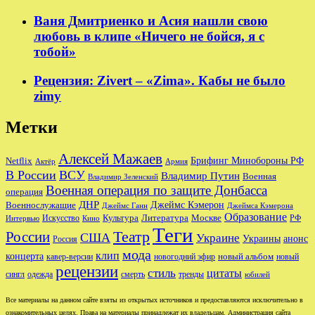
Ваня Дмитриенко и Асия нашли свою
любовь в клипе «Ничего не бойся, я с
тобой»
Рецензия: Zivert – «Zima». Кабы не было
zimy
Метки
Алексей Мажаев
Брифинг Минобороны РФ
Netflix
Актёр
Армия
В России
ВСУ
Владимир Путин
Военная
Владимир Зеленский
Военная операция по защите Донбасса
операция
ДНР
Джеймс Кэмерон
Военнослужащие
Джеймс Ганн
Джеймса Кэмерона
Образование
Культура
Москве
Литература
РФ
Интервью
Искусство
Кино
Теги
Театр
России
США
Украине
Украины
анонс
Россия
мода
клип
концерта
новый альбом
новогодний эфир
кавер-версии
новый
рецензии
стиль
цитаты
сингл
одежда
смерть
тренды
юбилей
Все материалы на данном сайте взяты из открытых источников и предоставляются исключительно в
ознакомительных целях. Права на материалы принадлежат их владельцам. Администрация сайта