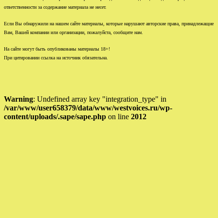
ответственности за содержание материала не несет.
Если Вы обнаружили на нашем сайте материалы, которые нарушают авторские права, принадлежащие
Вам, Вашей компании или организации, пожалуйста, сообщите нам.
На сайте могут быть опубликованы материалы 18+!
При цитировании ссылка на источник обязательна.
Warning
: Undefined array key "integration_type" in
/var/www/user658379/data/www/westvoices.ru/wp-
content/uploads/.sape/sape.php
on line
2012