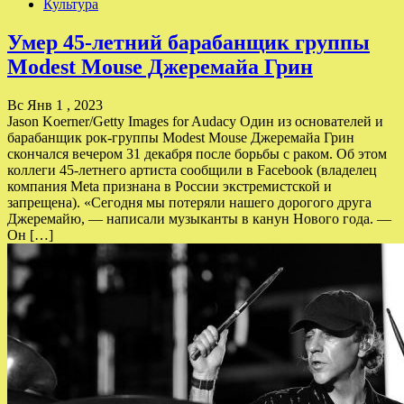
Культура
Умер 45-летний барабанщик группы
Modest Mouse Джеремайа Грин
Вс Янв 1 , 2023
Jason Koerner/Getty Images for Audacy Один из основателей и
барабанщик рок-группы Modest Mouse Джеремайа Грин
скончался вечером 31 декабря после борьбы с раком. Об этом
коллеги 45-летнего артиста сообщили в Facebook (владелец
компания Meta признана в России экстремистской и
запрещена). «Сегодня мы потеряли нашего дорогого друга
Джеремайю, — написали музыканты в канун Нового года. —
Он […]