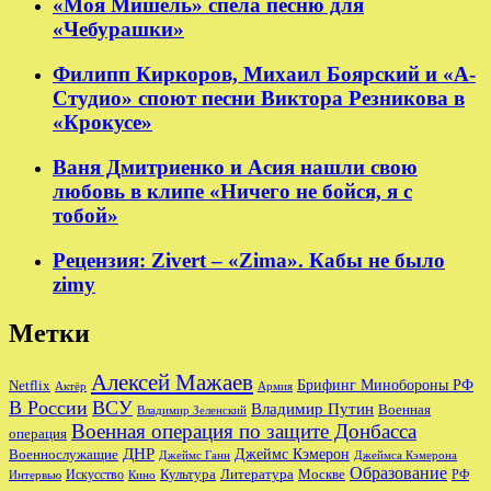
«Моя Мишель» спела песню для
«Чебурашки»
Филипп Киркоров, Михаил Боярский и «А-
Студио» споют песни Виктора Резникова в
«Крокусе»
Ваня Дмитриенко и Асия нашли свою
любовь в клипе «Ничего не бойся, я с
тобой»
Рецензия: Zivert – «Zima». Кабы не было
zimy
Метки
Алексей Мажаев
Брифинг Минобороны РФ
Netflix
Актёр
Армия
В России
ВСУ
Владимир Путин
Военная
Владимир Зеленский
Военная операция по защите Донбасса
операция
ДНР
Джеймс Кэмерон
Военнослужащие
Джеймс Ганн
Джеймса Кэмерона
Образование
Культура
Москве
Литература
РФ
Интервью
Искусство
Кино