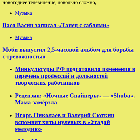
новогоднее телевидение, довольно сложно,
Музыка
Вася Васин записал «Танец с саблями»
Музыка
Моби выпустил 2,5-часовой альбом для борьбы
с тревожностью
Минкультуры РФ подготовило изменения в
перечень профессий и должностей
творческих работников
Рецензия: «Ночные Снайперы» — «Shuba».
Мама замёрзла
Игорь Николаев и Валерий Сюткин
вспомнят хиты нулевых в «Угадай
мелодию»