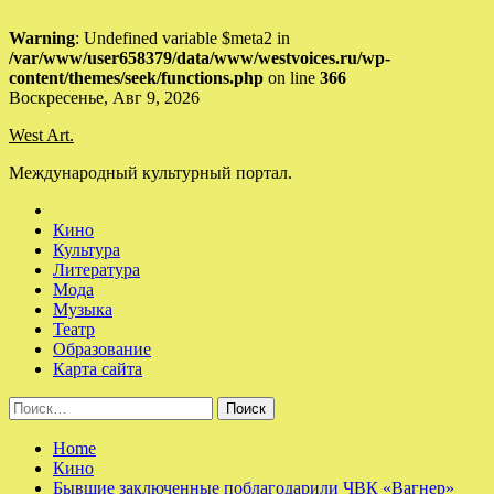
Warning
: Undefined variable $meta2 in
/var/www/user658379/data/www/westvoices.ru/wp-
content/themes/seek/functions.php
on line
366
Skip
Воскресенье, Авг 9, 2026
to
West Art.
content
Международный культурный портал.
Кино
Культура
Литература
Мода
Музыка
Театр
Образование
Карта сайта
Найти:
Home
Кино
Бывшие заключенные поблагодарили ЧВК «Вагнер»