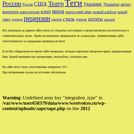
Теги
Театр
России
США
Украине
Украины
анонс
Россия
мода
клип
концерта
новый альбом
новогодний эфир
кавер-версии
новый
рецензии
стиль
цитаты
сингл
одежда
смерть
тренды
юбилей
Все материалы на данном сайте взяты из открытых источников и предоставляются исключительно в
ознакомительных целях. Права на материалы принадлежат их владельцам. Администрация сайта
ответственности за содержание материала не несет.
Если Вы обнаружили на нашем сайте материалы, которые нарушают авторские права, принадлежащие
Вам, Вашей компании или организации, пожалуйста, сообщите нам.
На сайте могут быть опубликованы материалы 18+!
При цитировании ссылка на источник обязательна.
Warning
: Undefined array key "integration_type" in
/var/www/user658379/data/www/westvoices.ru/wp-
content/uploads/.sape/sape.php
on line
2012