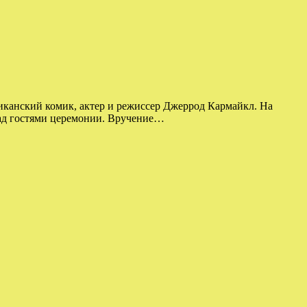
иканский комик, актер и режиссер Джеррод Кармайкл. На
над гостями церемонии. Вручение…