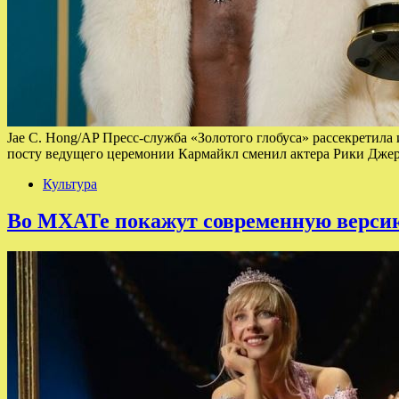
Jae C. Hong/AP Пресс-служба «Золотого глобуса» рассекретил
посту ведущего церемонии Кармайкл сменил актера Рики Дже
Культура
Во МХАТе покажут современную верси