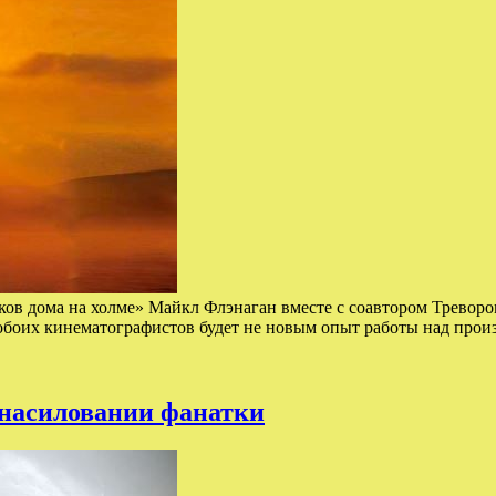
ков дома на холме» Майкл Флэнаган вместе с соавтором Тревор
 обоих кинематографистов будет не новым опыт работы над про
знасиловании фанатки