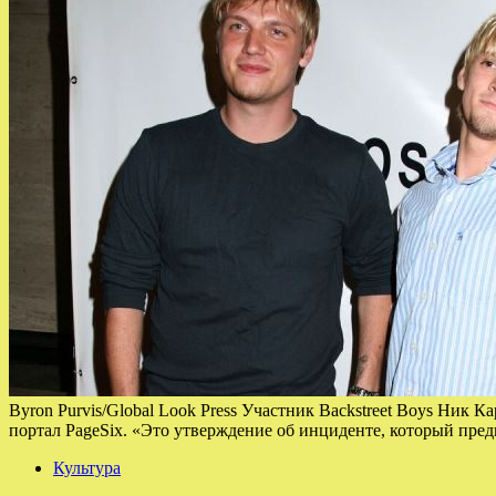
Byron Purvis/Global Look Press Участник Backstreet Boys Ник
портал PageSix. «Это утверждение об инциденте, который пред
Культура