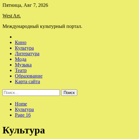
Skip
Пятница, Авг 7, 2026
to
West Art.
content
Международный культурный портал.
Кино
Культура
Литература
Мода
Музыка
Театр
Образование
Карта сайта
Найти:
Home
Культура
Page 16
Культура